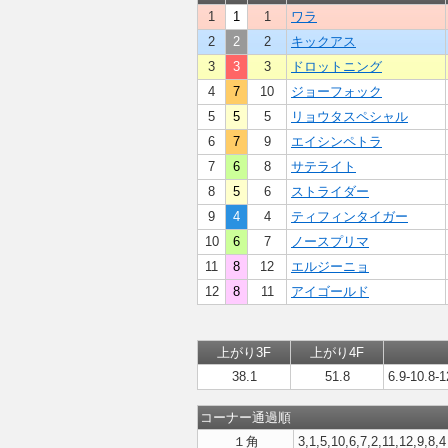
1
1
1
ワラ
2
2
2
キックアス
3
3
3
ドロットニング
4
7
10
ジョーフォック
5
5
5
リョウタスペシャル
6
7
9
エイシンペトラ
7
6
8
サテライト
8
5
6
ストライダー
9
4
4
ティフィンタイガー
10
6
7
ノースプリマ
11
8
12
エルジーニョ
12
8
11
アイゴールド
上がり3F
上がり4F
38.1
51.8
6.9-10.8-1
コーナー通過順
１角
3,1,5,10,6,7,2,11,12,9,8,4