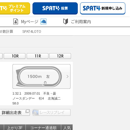
プレミアム
投票
新規申し込み
ポイント
Myページ
ご利用案内
せ数計算
SPAT4LOTO
1:32.1 2009.07.01 不良・曇
ノースダンデー 牡4 左海誠二
58.0
上がり3F
コーナー通過順
人気