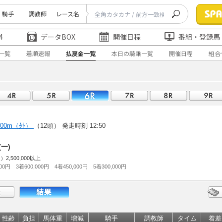
騎手
調教師
レース名
4
データBOX
開催日程
番組・登録馬
一覧
着順速報
払戻金一覧
本日の騎乗一覧
開催日程
組合
500m（外）
（12頭）
発走時刻 12:50
(一)
,500,000以上
000円 3着600,000円 4着450,000円 5着300,000円
性齢
負担
馬体重
増減
騎手
調教師
タイム
着差