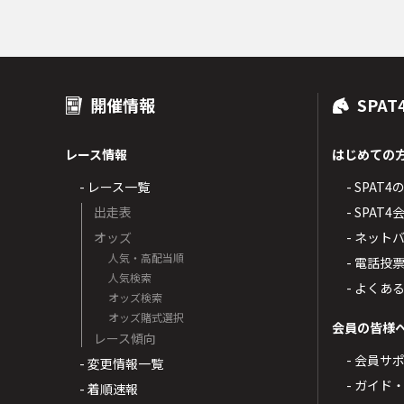
開催情報
SPAT
レース情報
はじめての
- レース一覧
- SPAT
出走表
- SPA
オッズ
- ネッ
人気・高配当順
- 電話投
人気検索
- よくあ
オッズ検索
オッズ賭式選択
会員の皆様
レース傾向
- 会員サ
- 変更情報一覧
- ガイド
- 着順速報