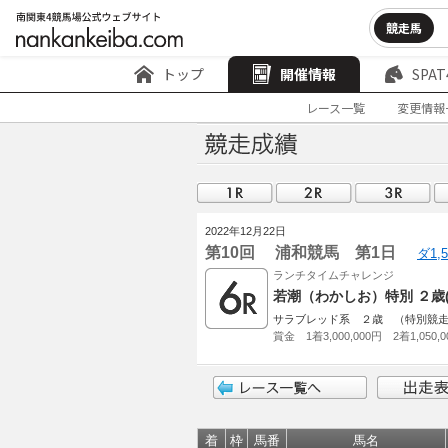
競走馬
トップ
開催情報
SPAT
レース一覧
変更情報
2022年12月22日
第10回 浦和競馬 第1日
ダ1,
ランチタイムチャレンジ
若潮（わかしお）特別 ２歳
サラブレッド系 ２歳 （特別競走）2
賞金 1着3,000,000円 2着1,050,
着
枠
馬番
馬名