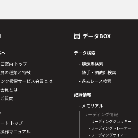
4
データBOX
方へ
データ検索
4のご案内 トップ
- 競走馬検索
T4会員の種類と特徴
- 騎手・調教師検索
トバンク投票サービス会員とは
- 過去レース検索
票会員とは
記録情報
るご質問
- メモリアル
へ
リーディング情報
- リーディングジョッキー
ポート トップ
- リーディングトレーナー
・操作マニュアル
- リーディングサイアー