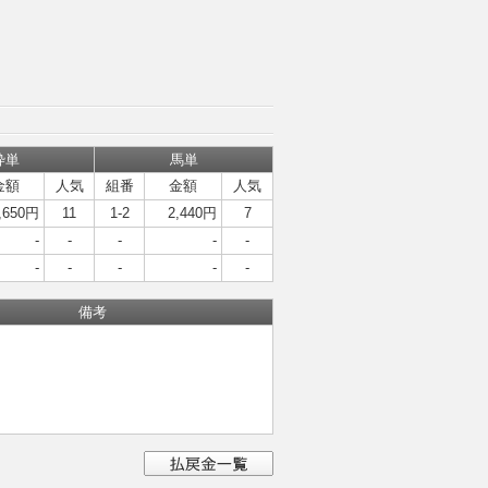
枠単
馬単
金額
人気
組番
金額
人気
,650円
11
1-2
2,440円
7
-
-
-
-
-
-
-
-
-
-
備考