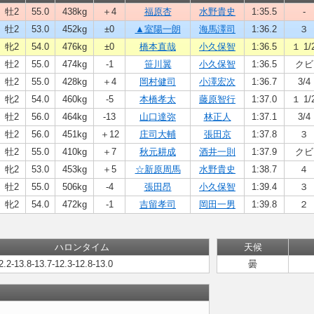
牡2
55.0
438kg
＋4
福原杏
水野貴史
1:35.5
-
牡2
53.0
452kg
±0
▲室陽一朗
海馬澤司
1:36.2
３
牝2
54.0
476kg
±0
橋本直哉
小久保智
1:36.5
１ 1/
牡2
55.0
474kg
-1
笹川翼
小久保智
1:36.5
クビ
牡2
55.0
428kg
＋4
岡村健司
小澤宏次
1:36.7
3/4
牝2
54.0
460kg
-5
本橋孝太
藤原智行
1:37.0
１ 1/
牡2
56.0
464kg
-13
山口達弥
林正人
1:37.1
3/4
牡2
56.0
451kg
＋12
庄司大輔
張田京
1:37.8
３
牡2
55.0
410kg
＋7
秋元耕成
酒井一則
1:37.9
クビ
牝2
53.0
453kg
＋5
☆新原周馬
水野貴史
1:38.7
４
牡2
55.0
506kg
-4
張田昂
小久保智
1:39.4
３
牝2
54.0
472kg
-1
吉留孝司
岡田一男
1:39.8
２
ハロンタイム
天候
2.2-13.8-13.7-12.3-12.8-13.0
曇