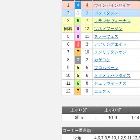
1
4
4
ウインドインバイオ
2
1
1
コンスタンス
3
6
7
クラマサヴィーナス
同着
8
12
ツネノフージン
5
8
11
スノーフェス
6
3
3
デアリングエイト
7
7
10
ノンリミタシオン
8
2
2
カゲヨシ
9
5
5
ブロムベーレ
10
5
6
トキメキパラダイス
11
6
8
チュラヴィーナス
12
7
9
ニュクス
上がり3F
上がり4F
39.5
51.9
12.4
コーナー通過順
２角
4,6,7,3,5,10,1,2,9,11,12,