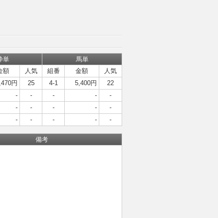
枠単
馬単
金額
人気
組番
金額
人気
,470円
25
4-1
5,400円
22
-
-
-
-
-
-
-
-
-
-
-
-
-
-
-
備考