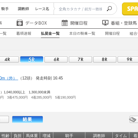
騎手
調教師
レース名
4
データBOX
開催日程
番組・登録馬
一覧
着順速報
払戻金一覧
本日の騎乗一覧
開催日程
組合
00m（外）
（12頭）
発走時刻 16:45
40,000以上 1,300,000未満
0円 3着475,000円 4着285,000円 5着190,000円
性齢
負担
馬体重
増減
騎手
調教師
タイム
着