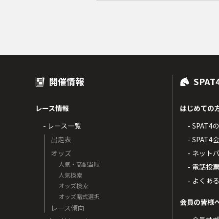
開催情報
SPAT
レース情報
はじめての
- レース一覧
- SPAT
出走表
- SPA
オッズ
- ネッ
人気・高配当順
- 電話投
人気検索
- よくあ
オッズ検索
オッズ賭式選択
会員の皆様
レース傾向