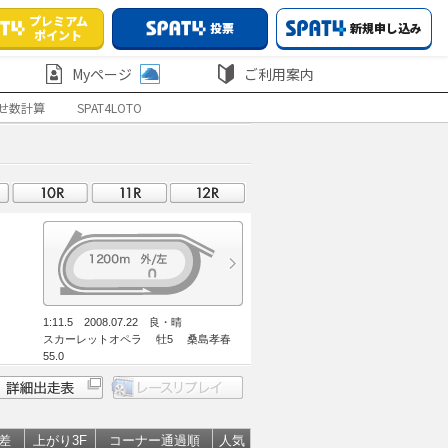
プレミアム
投票
新規申し込み
ポイント
Myページ
ご利用案内
せ数計算
SPAT4LOTO
1:11.5 2008.07.22 良・晴
スカーレットオペラ 牡5 桑島孝春
55.0
差
上がり3F
コーナー通過順
人気