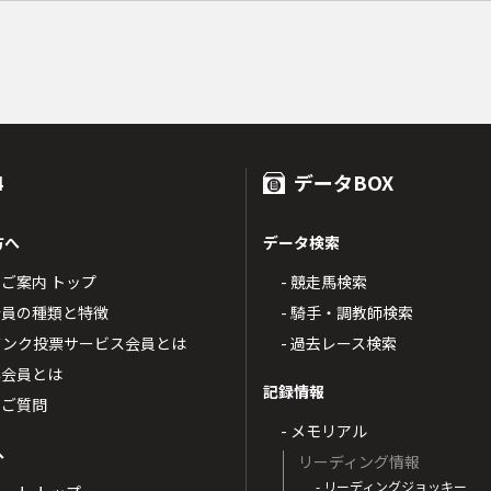
4
データBOX
方へ
データ検索
4のご案内 トップ
- 競走馬検索
T4会員の種類と特徴
- 騎手・調教師検索
トバンク投票サービス会員とは
- 過去レース検索
票会員とは
記録情報
るご質問
- メモリアル
へ
リーディング情報
- リーディングジョッキー