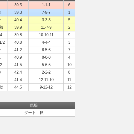
39.5
1-1-1
6
３
39.3
7-9-7
1
２
40.4
3-3-3
5
着
39.9
11-7-9
2
/4
39.8
10-10-11
9
1/2
40.8
4-4-4
3
２
41.2
6-5-6
7
１
40.9
8-8-8
4
/2
41.5
5-6-5
10
３
42.4
2-2-2
8
１
41.4
12-11-10
11
差
44.5
9-12-12
12
馬場
ダート 良