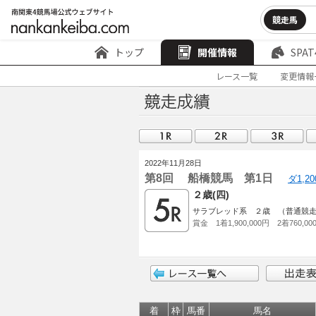
競走馬
トップ
開催情報
SPAT
レース一覧
変更情報
2022年11月28日
第8回 船橋競馬 第1日
ダ1,2
２歳(四)
サラブレッド系 ２歳 （普通競走）1,0
賞金 1着1,900,000円 2着760,00
着
枠
馬番
馬名