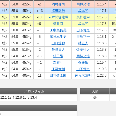
牝2
54.0
422kg
-2
岡村健司
岡林光浩
1:16.4
-
牡2
55.0
459kg
＋13
澤田龍哉
坂本昇
1:17.1
牝2
51.0
452kg
-10
▲木間塚龍馬
矢野義幸
1:17.5
牡2
55.0
502kg
±0
酒井忍
坂本昇
1:17.5
同
牝2
50.0
431kg
＋1
★中島良美
山下貴之
1:17.6
3
牝2
54.0
453kg
-5
御神本訓史
川島正一
1:18.1
２ 
牡2
55.0
426kg
＋1
山口達弥
林正人
1:18.5
牡2
55.0
518kg
-2
矢野貴之
佐藤裕太
1:18.7
牝2
54.0
421kg
-13
張田昂
岡林光浩
1:18.8
1
牝2
54.0
457kg
＋1
森泰斗
齊藤敏
1:19.4
牝2
54.0
450kg
-
庄司大輔
山下貴之
1:19.6
牝2
54.0
405kg
-11
臼井健太郎
佐々木清明
1:22.8
大
ハロンタイム
天候
-12.1-12.4-12.8-13.3-13.4
曇
8