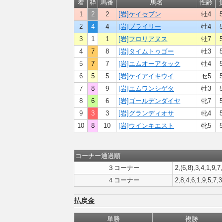
着
枠
馬番
馬名
性齢
1
2
2
[岩]ケイセブン
牡4
2
4
4
[岩]ブライリー
牡4
3
1
1
[岩]フロリアヌス
牡7
4
7
8
[岩]タイムトゥゴー
牡3
5
7
7
[岩]エムオーアタック
牡4
6
5
5
[岩]ケイアイキウイ
セ5
7
8
9
[岩]エムワンシゲタ
牡3
8
6
6
[岩]ゴールデンダイヤ
牝7
9
3
3
[岩]グランディオサ
牝4
10
8
10
[岩]ウインキエスト
牝5
コーナー通過順
３コーナー
2,(6,8),3,4,1,9,7
４コーナー
2,8,4,6,1,9,5,7,
払戻金
単勝
複勝