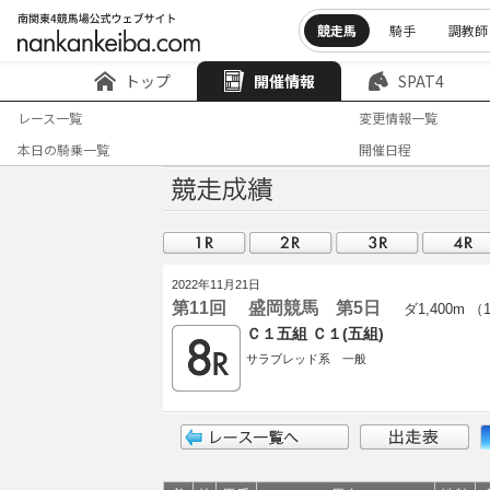
競走馬
騎手
調教師
トップ
開催情報
SPAT4
レース一覧
変更情報一覧
本日の騎乗一覧
開催日程
2022年11月21日
第11回 盛岡競馬 第5日
ダ1,400m （
Ｃ１五組 Ｃ１(五組)
サラブレッド系 一般