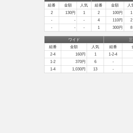
組番
金額
人気
組番
金額
人
2
130円
1
2
100円
1
-
-
-
4
110円
2
-
-
-
1
300円
8
ワイド
三
組番
金額
人気
組番
2-4
160円
1
1-2-4
1-2
370円
6
-
1-4
1,030円
13
-