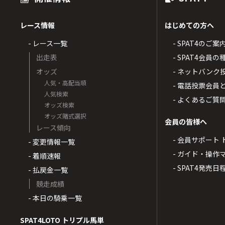
レース情報
はじめての方へ
- レース一覧
- SPAT4のご案
出走表
- SPAT4会員
オッズ
- ネットバンク
人気・高配当順
- 電話投票会員
人気検索
- よくあるご質
オッズ検索
オッズ賭式選択
会員の皆様へ
レース傾向
- 会員サポート 
- 変更情報一覧
- ガイド・操作
- 着順速報
- SPAT4発売日
- 払戻金一覧
競走成績
- 本日の騎乗一覧
SPAT4LOTO トリプル馬単