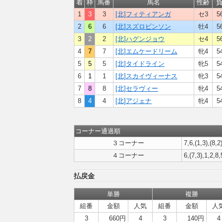
着
枠
馬番
馬名
性齢
1
3
3
[北]フィティアンガ
セ3
5
2
6
6
[北]スズロビンソン
牡4
5
3
2
2
[北]ハグンジョウ
セ4
5
4
7
7
[北]エムケードリーム
牝4
5
5
5
5
[北]タイドライン
牝5
5
6
1
1
[北]スカイヴィーナス
牝3
5
7
8
8
[北]セラヴィー
牝4
5
8
4
4
[北]アジェナ
牝4
5
コーナー通過順
３コーナー
7,6,(1,3),(8,2
４コーナー
6,(7,3),1,2,8
払戻金
単勝
複勝
組番
金額
人気
組番
金額
人
3
660円
4
3
140円
4