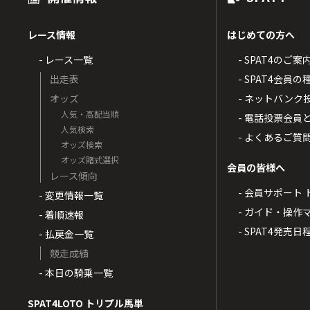
レース情報
はじめての方へ
- レース一覧
- SPAT4のご案
出走表
- SPAT4会員
オッズ
- ネットバンク
人気・高配当順
- 電話投票会員
人気検索
- よくあるご質
オッズ検索
オッズ賭式選択
会員の皆様へ
レース傾向
- 会員サポート 
- 変更情報一覧
- ガイド・操作
- 着順速報
- SPAT4発売日
- 払戻金一覧
競走成績
- 本日の騎乗一覧
SPAT4LOTO トリプル馬単