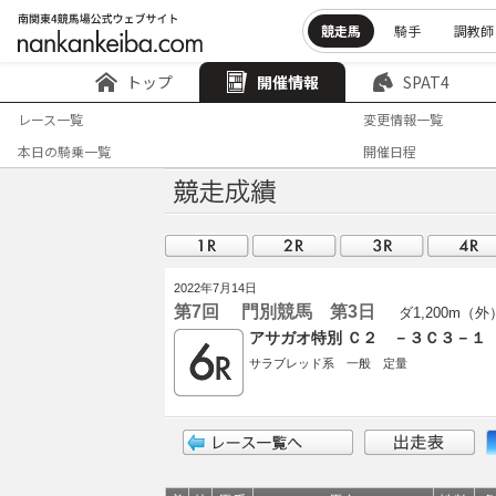
競走馬
騎手
調教師
トップ
開催情報
SPAT4
レース一覧
変更情報一覧
本日の騎乗一覧
開催日程
2022年7月14日
第7回 門別競馬 第3日
ダ1,200m（外
アサガオ特別 Ｃ２ －３Ｃ３－１
サラブレッド系 一般 定量