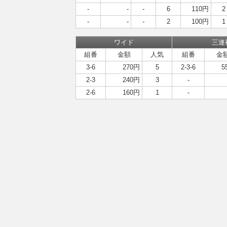
-
-
-
6
110円
2
-
-
-
2
100円
1
ワイド
三連
組番
金額
人気
組番
金
3-6
270円
5
2-3-6
5
2-3
240円
3
-
2-6
160円
1
-