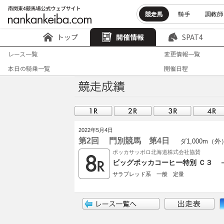
競走馬
騎手
調教師
トップ
開催情報
SPAT4
レース一覧
変更情報一覧
本日の騎乗一覧
開催日程
2022年5月4日
第2回 門別競馬 第4日
ダ1,000m（外
ポッカサッポロ北海道株式会社協賛
ビッグポッカコーヒー特別 Ｃ３ 
サラブレッド系 一般 定量