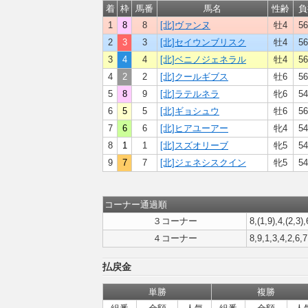
着
枠
馬番
馬名
性齢
負
1
8
8
[北]ヴァンヌ
牡4
56
2
3
3
[北]セイウンブリスク
牡4
56
3
4
4
[北]ベニノジェネラル
牡4
56
4
2
2
[北]クールギブス
牡6
56
5
8
9
[北]ラテルネラ
牝6
54
6
5
5
[北]ギョシュウ
牡6
56
7
6
6
[北]ヒアユーアー
牝4
54
8
1
1
[北]スズオリーブ
牝5
54
9
7
7
[北]ジェネシスクイン
牝5
54
コーナー通過順
３コーナー
8,(1,9),4,(2,3),
４コーナー
8,9,1,3,4,2,6,7
払戻金
単勝
複勝