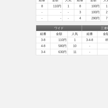
組番
金額
人気
組番
金額
人
8
110円
1
8
100円
1
-
-
-
3
100円
2
-
-
-
4
290円
7
ワイド
三連
組番
金額
人気
組番
金
3-8
110円
1
3-4-8
8
4-8
580円
10
-
3-4
630円
11
-