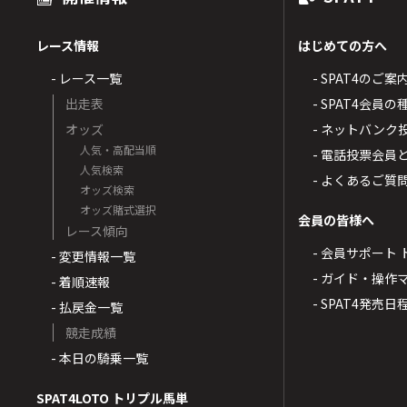
レース情報
はじめての方へ
- レース一覧
- SPAT4のご案
出走表
- SPAT4会員
オッズ
- ネットバンク
人気・高配当順
- 電話投票会員
人気検索
- よくあるご質
オッズ検索
オッズ賭式選択
会員の皆様へ
レース傾向
- 会員サポート 
- 変更情報一覧
- ガイド・操作
- 着順速報
- SPAT4発売日
- 払戻金一覧
競走成績
- 本日の騎乗一覧
SPAT4LOTO トリプル馬単