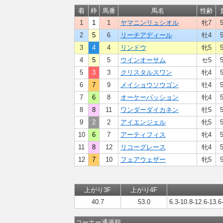
着
枠
馬番
馬名
性齢
1
1
1
ヤマニンリュシオル
牝7
2
5
6
リーチアディール
牡4
3
4
4
リンドウ
牝5
4
5
5
ウインオーサム
セ5
5
3
3
クリスタルスワン
牝4
6
7
9
メイショウソウゴン
牡4
7
6
8
オーケーパッション
牝4
8
8
11
ワンダーダイカネン
牡5
9
2
2
アイエンジェル
牝5
10
6
7
アーティフィス
牝4
11
8
12
リコーグレース
牝4
12
7
10
フェアウェザー
牝5
上がり3F
上がり4F
40.7
53.0
6.3-10.8-12.6-13.6
コーナー通過順