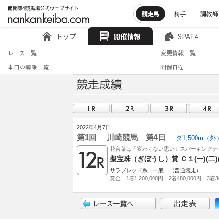
競走馬
騎手
調教師
トップ
開催情報
SPAT4
レース一覧
変更情報一覧
本日の騎乗一覧
開催日程
2022年4月7日
第1回 川崎競馬 第4日
ダ1,500m（
花言葉は「変わらない思い」スパーキングナ
擬宝珠（ぎぼうし）賞 Ｃ１(一)(二)
サラブレッド系 一般 （普通競走）
賞金 1着1,200,000円 2着480,000円 3着30