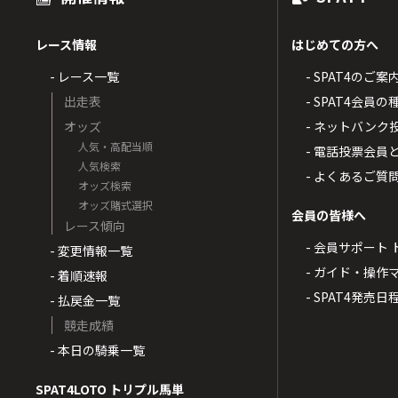
レース情報
はじめての方へ
- レース一覧
- SPAT4のご案
出走表
- SPAT4会員
オッズ
- ネットバンク
人気・高配当順
- 電話投票会員
人気検索
- よくあるご質
オッズ検索
オッズ賭式選択
会員の皆様へ
レース傾向
- 会員サポート 
- 変更情報一覧
- ガイド・操作
- 着順速報
- SPAT4発売日
- 払戻金一覧
競走成績
- 本日の騎乗一覧
SPAT4LOTO トリプル馬単