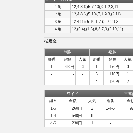
１角
12,4,8,6,(5,7,10),9,1,2,3,11
２角
12,4,8,6,(5,10),7,1,9,3,(2,11)
３角
12,4,8,5,6,10,1,7,(3,9,11),2
４角
12,(5,4),(1,6),8,3,7,9,(2,10,11)
払戻金
単勝
複勝
組番
金額
人気
組番
金額
人気
1
780円
3
1
170円
3
-
-
-
6
110円
1
-
-
-
4
120円
2
ワイド
三連
組番
金額
人気
組番
金
1-6
260円
2
1-4-6
9
1-4
540円
8
-
4-6
230円
1
-