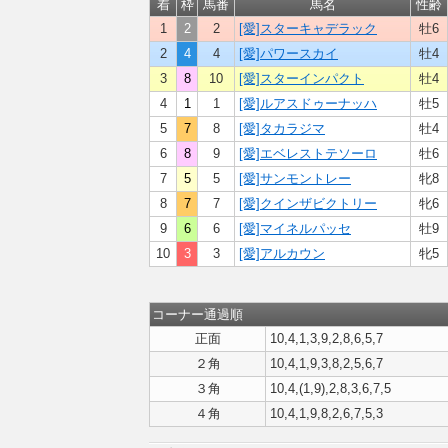
着
枠
馬番
馬名
性齢
1
2
2
[愛]スターキャデラック
牡6
2
4
4
[愛]パワースカイ
牡4
3
8
10
[愛]スターインパクト
牡4
4
1
1
[愛]ルアスドゥーナッハ
牡5
5
7
8
[愛]タカラジマ
牡4
6
8
9
[愛]エベレストテソーロ
牡6
7
5
5
[愛]サンモントレー
牝8
8
7
7
[愛]クインザビクトリー
牝6
9
6
6
[愛]マイネルパッセ
牡9
10
3
3
[愛]アルカウン
牝5
コーナー通過順
正面
10,4,1,3,9,2,8,6,5,7
２角
10,4,1,9,3,8,2,5,6,7
３角
10,4,(1,9),2,8,3,6,7,5
４角
10,4,1,9,8,2,6,7,5,3