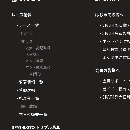
レース情報
はじめての方へ
- レース一覧
- SPAT4のご案
出走表
- SPAT4会員
オッズ
- ネットバンク
人気・高配当順
- 電話投票会員
人気検索
- よくあるご質
オッズ検索
オッズ賭式選択
会員の皆様へ
レース傾向
- 会員サポート 
- 変更情報一覧
- ガイド・操作
- 着順速報
- SPAT4発売日
- 払戻金一覧
競走成績
- 本日の騎乗一覧
SPAT4LOTO トリプル馬単