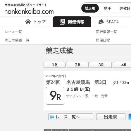
競走馬
騎手
調教師
トップ
開催情報
SPAT4
レース一覧
変更情報一覧
本日の騎乗一覧
開催日程
2022年2月2日
第24回 名古屋競馬 第3日
ダ1,400m
Ｂ５組 Ｂ(五)
サラブレッド系 一般 定量