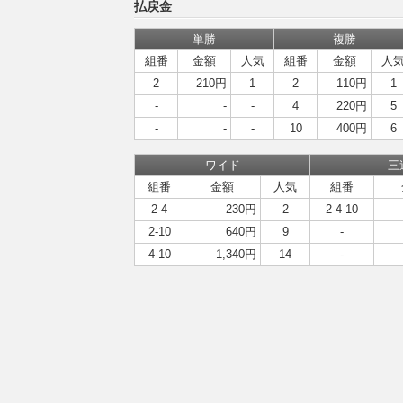
払戻金
単勝
複勝
組番
金額
人気
組番
金額
人
2
210円
1
2
110円
1
-
-
-
4
220円
5
-
-
-
10
400円
6
ワイド
三
組番
金額
人気
組番
2-4
230円
2
2-4-10
2-10
640円
9
-
4-10
1,340円
14
-