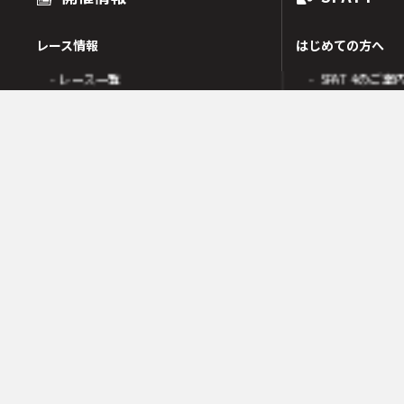
レース情報
はじめての方へ
- レース一覧
- SPAT4のご案
出走表
- SPAT4会員
オッズ
- ネットバンク
人気・高配当順
- 電話投票会員
人気検索
- よくあるご質
オッズ検索
オッズ賭式選択
会員の皆様へ
レース傾向
- 会員サポート 
- 変更情報一覧
- ガイド・操作
- 着順速報
- SPAT4発売日
- 払戻金一覧
競走成績
- 本日の騎乗一覧
SPAT4LOTO トリプル馬単