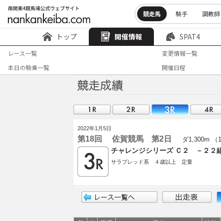
競走馬
騎手
調教師
トップ
開催情報
SPAT4
レース一覧
変更情報一覧
本日の騎乗一覧
開催日程
2022年1月5日
第18回 佐賀競馬 第2日
ダ1,300m （
チャレンジシリーズ Ｃ２ －２２
サラブレッド系 ４歳以上 定量