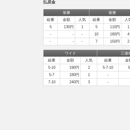
払戻金
単勝
複勝
組番
金額
人気
組番
金額
人
5
130円
1
5
110円
1
-
-
-
10
180円
4
-
-
-
7
150円
2
ワイド
三連
組番
金額
人気
組番
金
5-10
190円
2
5-7-10
5-7
180円
1
-
7-10
240円
3
-