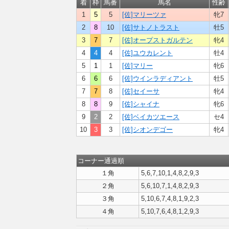
着
枠
馬番
馬名
性齢
1
5
5
[佐]マリーツァ
牝7
2
8
10
[佐]サトノトラスト
牡5
3
7
7
[佐]オープストガルテン
牝4
4
4
4
[佐]ユウカレント
牡4
5
1
1
[佐]マリー
牝6
6
6
6
[佐]ウインラディアント
牡5
7
7
8
[佐]セイーサ
牝4
8
8
9
[佐]シャイナ
牝6
9
2
2
[佐]ベイカツエース
セ4
10
3
3
[佐]シオンデゴー
牝4
コーナー通過順
１角
5,6,7,10,1,4,8,2,9,3
２角
5,6,10,7,1,4,8,2,9,3
３角
5,10,6,7,4,8,1,9,2,3
４角
5,10,7,6,4,8,1,2,9,3