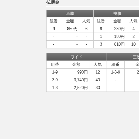
払戻金
単勝
複勝
組番
金額
人気
組番
金額
人気
9
850円
6
9
230円
4
-
-
-
1
180円
2
-
-
-
3
810円
10
ワイド
三
組番
金額
人気
組番
1-9
990円
12
1-3-9
3-9
3,740円
40
-
1-3
2,520円
30
-