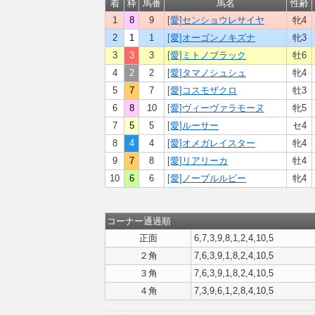
着
枠
馬番
馬名
性齢
1
8
9
[愛]センショウレサイヤ
牝4
2
1
1
[愛]オーゴンノキズナ
牝3
3
3
3
[愛]ミトノブラック
牡6
4
2
2
[愛]タマノシュシュ
牝4
5
7
7
[愛]コスモザクロ
牡3
6
8
10
[愛]ヴィーヴァラモーヌ
牝5
7
5
5
[愛]ルーサー
セ4
8
4
4
[愛]オメガレイスター
牝4
9
7
8
[愛]リアリーカ
牡4
10
6
6
[愛]ノーブルルビー
牝4
コーナー通過順
正面
6,7,3,9,8,1,2,4,10,5
２角
7,6,3,9,1,8,2,4,10,5
３角
7,6,3,9,1,8,2,4,10,5
４角
7,3,9,6,1,2,8,4,10,5