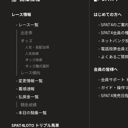
レース情報
はじめての方へ
- レース一覧
- SPAT4のご案
出走表
- SPAT4会員
オッズ
- ネットバンク
人気・高配当順
- 電話投票会員
人気検索
- よくあるご質
オッズ検索
オッズ賭式選択
会員の皆様へ
レース傾向
- 会員サポート 
- 変更情報一覧
- ガイド・操作
- 着順速報
- SPAT4発売日
- 払戻金一覧
競走成績
- 本日の騎乗一覧
SPAT4LOTO トリプル馬単