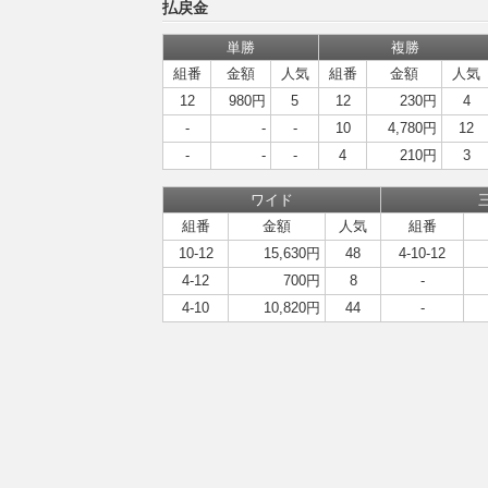
払戻金
単勝
複勝
組番
金額
人気
組番
金額
人気
12
980円
5
12
230円
4
-
-
-
10
4,780円
12
-
-
-
4
210円
3
ワイド
組番
金額
人気
組番
10-12
15,630円
48
4-10-12
4-12
700円
8
-
4-10
10,820円
44
-