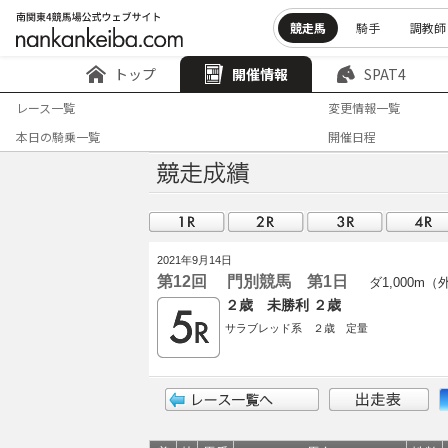
競走馬
騎手
調教師
トップ
開催情報
SPAT4
レース一覧
変更情報一覧
本日の騎乗一覧
開催日程
2021年9月14日
第12回 門別競馬 第1日
ダ1,000m（
２歳 未勝利 ２歳
サラブレッド系 ２歳 定量