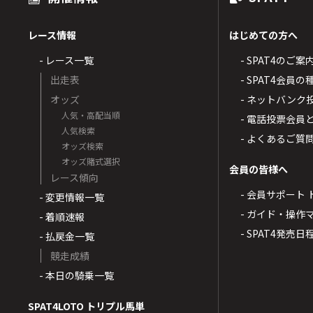
レース情報
はじめての方へ
- レース一覧
- SPAT4のご案
出走表
- SPAT4会員
オッズ
- ネットバンク
人気・高配当順
- 電話投票会員
人気検索
- よくあるご質
オッズ検索
オッズ賭式選択
会員の皆様へ
レース傾向
- 会員サポート 
- 変更情報一覧
- ガイド・操作
- 着順速報
- SPAT4発売日
- 払戻金一覧
競走成績
- 本日の騎乗一覧
SPAT4LOTO トリプル馬単