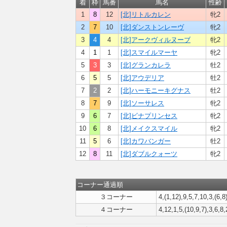
着
枠
馬番
馬名
性齢
1
8
12
[北]リトルカレン
牝2
2
7
10
[北]ダンストンレーヴ
牝2
3
4
4
[北]アークヴィルヌーブ
牝2
4
1
1
[北]スマイルマーヤ
牝2
5
3
3
[北]グランカレラ
牡2
6
5
5
[北]アウデリア
牡2
7
2
2
[北]ハーモニーキグナス
牡2
8
7
9
[北]ソーサレス
牝2
9
6
7
[北]ビナプリンセス
牝2
10
6
8
[北]メイクスマイル
牝2
11
5
6
[北]カワバンガー
牡2
12
8
11
[北]ダブルクォーツ
牝2
コーナー通過順
３コーナー
4,(1,12),9,5,7,10,3,(6,8)
４コーナー
4,12,1,5,(10,9,7),3,6,8,