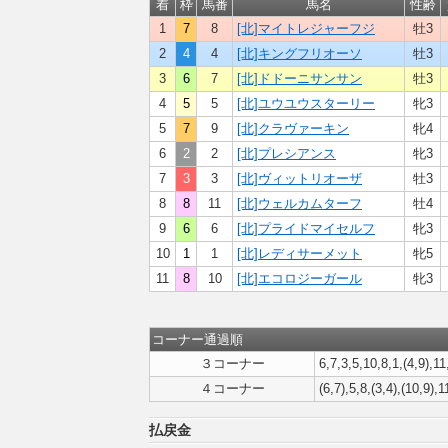
着
枠
馬番
馬名
性齢
1
7
8
[北]マイトレジャーフジ
牡3
2
4
4
[北]キングフリオーソ
牡3
3
6
7
[北]ドドーニサンサン
牡3
4
5
5
[北]ユウユウスターリー
牝3
5
7
9
[北]クラヴァーキン
牝4
6
2
2
[北]プレシアンス
牝3
7
3
3
[北]ヴィットリオーザ
牡3
8
8
11
[北]ウェルカムターフ
牡4
9
6
6
[北]プライドマイセルフ
牝3
10
1
1
[北]レディサーメット
牝5
11
8
10
[北]エコロジーガール
牝3
コーナー通過順
３コーナー
6,7,3,5,10,8,1,(4,9),11
４コーナー
(6,7),5,8,(3,4),(10,9),1
払戻金