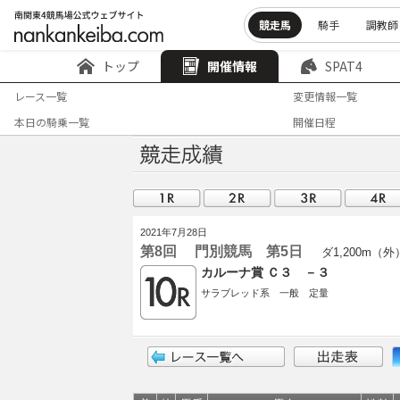
競走馬
騎手
調教師
トップ
開催情報
SPAT4
レース一覧
変更情報一覧
本日の騎乗一覧
開催日程
2021年7月28日
第8回 門別競馬 第5日
ダ1,200m（外
カルーナ賞 Ｃ３ －３
サラブレッド系 一般 定量