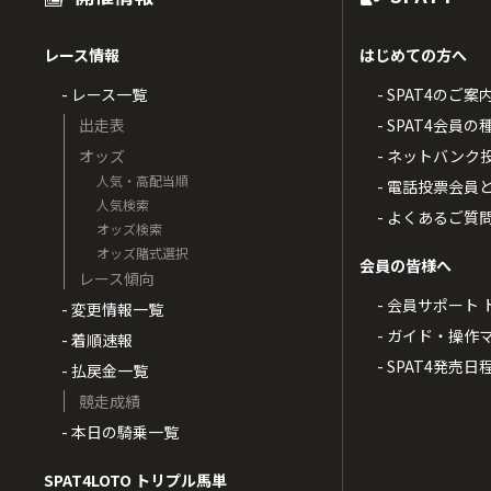
レース情報
はじめての方へ
- レース一覧
- SPAT4のご案
出走表
- SPAT4会員
オッズ
- ネットバンク
人気・高配当順
- 電話投票会員
人気検索
- よくあるご質
オッズ検索
オッズ賭式選択
会員の皆様へ
レース傾向
- 会員サポート 
- 変更情報一覧
- ガイド・操作
- 着順速報
- SPAT4発売日
- 払戻金一覧
競走成績
- 本日の騎乗一覧
SPAT4LOTO トリプル馬単