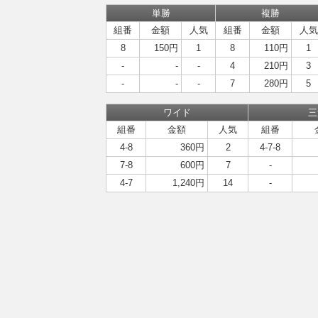
単勝
複勝
組番
金額
人気
組番
金額
人気
8
150円
1
8
110円
1
-
-
-
4
210円
3
-
-
-
7
280円
5
ワイド
三
組番
金額
人気
組番
4-8
360円
2
4-7-8
7-8
600円
7
-
4-7
1,240円
14
-