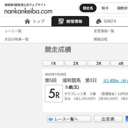
競走馬
騎手
調教師
トップ
開催情報
SPAT4
レース一覧
変更情報一覧
本日の騎乗一覧
開催日程
2021年7月26日
第5回 浦和競馬 第3日
ダ1,400m（
３歳(五)
サラブレッド系 ３歳 （普通競走）1,070,000
賞金 1着1,100,000円 2着385,000円 3着22