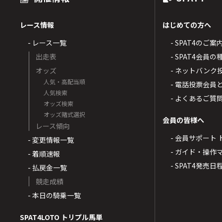
レース情報
はじめての方へ
- レース一覧
- SPAT4のご案
出走表
- SPAT4会員
オッズ
- ネットバンク
人気・高配当順
- 電話投票会員
人気検索
- よくあるご質
オッズ検索
オッズ賭式選択
会員の皆様へ
レース傾向
- 会員サポート 
- 変更情報一覧
- ガイド・操作
- 着順速報
- SPAT4発売日
- 払戻金一覧
競走成績
- 本日の騎乗一覧
SPAT4LOTO トリプル馬単