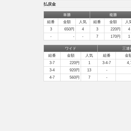
払戻金
単勝
複勝
組番
金額
人気
組番
金額
人
3
650円
4
3
220円
4
-
-
-
7
170円
1
ワイド
三連
組番
金額
人気
組番
金
3-7
220円
1
3-4-7
4
3-4
920円
13
-
4-7
560円
7
-