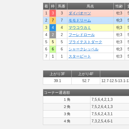
着
枠
馬番
馬名
性齢
1
3
3
ダイバオーソ
牡3
2
7
7
モモドリーム
牝3
3
4
4
マウコウカミ
牝3
4
2
2
フーレドロール
牡3
5
5
5
ブライテストダーク
牡3
6
6
6
シャークレッベル
牝3
7
1
1
スタービート
牡3
上がり3F
上がり4F
39.1
52.7
12.7-12.5-13.1-1
コーナー通過順
１角
7,5,6,4,2,1,3
２角
7,5,2,6,4,1,3
３角
7,5,6,2,4,3,1
４角
7,3,2,5,4,6-1