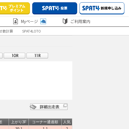
プレミアム
投票
新規申し込み
ポイント
Myページ
ご利用案内
せ数計算
SPAT4LOTO
差
上がり3F
コーナー通過順
人気
39.1
1-1
2