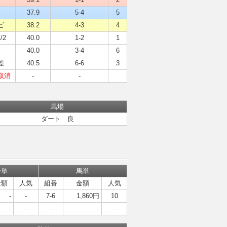
２
37.9
5-4
5
ビ
38.2
4-3
4
/2
40.0
1-2
1
５
40.0
3-4
6
差
40.5
6-6
3
取消
-
-
馬場
ダート 良
枠単
馬単
金額
人気
組番
金額
人気
-
-
7-6
1,860円
10
-
-
-
-
-