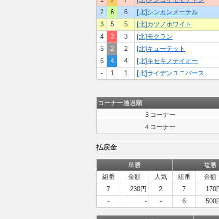
2
6
6
[北]シンカンメーテル
3
5
5
[北]カツノホワイト
4
3
3
[北]モクラン
5
2
2
[北]キューテット
6
4
4
[北]キセキノテイオー
-
1
1
[北]ライデンユニバース
コーナー通過順
３コーナー
４コーナー
払戻金
単勝
複勝
組番
金額
人気
組番
金額
7
230円
2
7
170
-
-
-
6
500