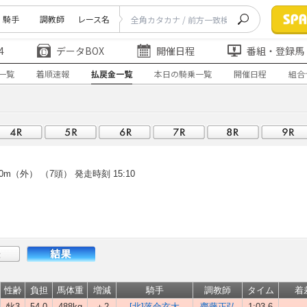
騎手
調教師
レース名
4
データBOX
開催日程
番組・登録馬
一覧
着順速報
払戻金一覧
本日の騎乗一覧
開催日程
組合
0m（外） （7頭）
発走時刻 15:10
性齢
負担
馬体重
増減
騎手
調教師
タイム
着
牝3
54.0
488kg
＋2
[北]落合玄太
齊藤正弘
1:03.6
-