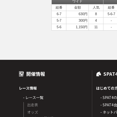
ワイド
組番
金額
人気
組番
6-7
630円
8
5-6-7
5-7
300円
4
-
5-6
1,150円
11
-
開催情報
SPAT
レース情報
はじめての
- レース一覧
- SPAT
出走表
- SPA
オッズ
- ネッ