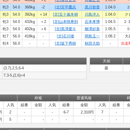
牝3
54.0
368kg
-2
[北]宮平鷹志
黒川智貴
1:04.0
牝3
54.0
392kg
＋14
[北]五十嵐冬樹
川島洋人
1:04.0
ク
牝3
54.0
432kg
＋2
[北]山本咲希到
石本孝博
1:04.5
２ 1
牝3
54.0
402kg
＋6
[北]黒澤愛斗
柳澤好美
1:05.5
牡7
56.0
418kg
-
[北]石川倭
岡島玉一
1:08.2
大
牡4
56.0
-
-
[北]坂下秀樹
秋田大助
-
出走
天候
(3,7),2,5,6-4
曇
7,3-5,(2,6)=4
枠複
普通馬複
人気
組番
金額
人気
組番
金額
人気
組番
円
2
-
-
-
6-7
2,310円
7
-
円
5
-
-
-
-
-
-
-