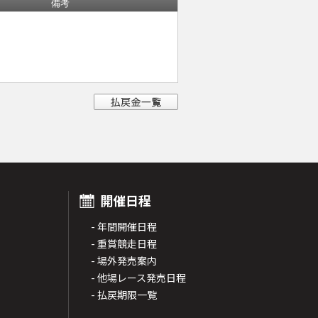
備考
開催日程
- 年間開催日程
- 重賞競走日程
- 場外発売案内
- 他場レース発売日程
- 払戻期限一覧