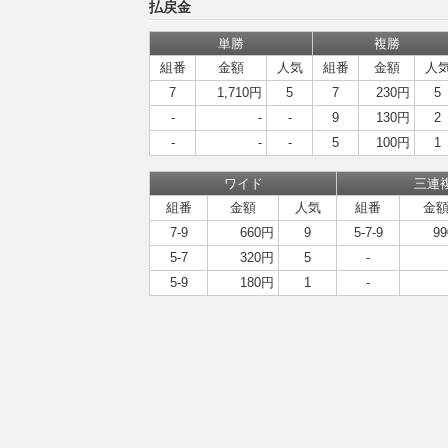
払戻金
単勝
複勝
組番
金額
人気
組番
金額
人
7
1,710円
5
7
230円
5
-
-
-
9
130円
2
-
-
-
5
100円
1
ワイド
三連
組番
金額
人気
組番
金
7-9
660円
9
5-7-9
9
5-7
320円
5
-
5-9
180円
1
-