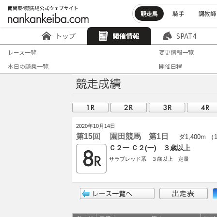
競走馬
騎手
調教師
トップ
開催情報
SPAT4
レース一覧
変更情報一覧
本日の騎乗一覧
開催日程
2020年10月14日
第15回 園田競馬 第1日
ダ1,400m （
Ｃ２一 Ｃ２(一) ３歳以上
サラブレッド系 ３歳以上 定量