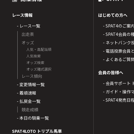
レース情報
はじめての方へ
- レース一覧
- SPAT4のご案
出走表
- SPAT4会員
オッズ
- ネットバンク
人気・高配当順
- 電話投票会員
人気検索
- よくあるご質
オッズ検索
オッズ賭式選択
会員の皆様へ
レース傾向
- 会員サポート 
- 変更情報一覧
- ガイド・操作
- 着順速報
- SPAT4発売日
- 払戻金一覧
競走成績
- 本日の騎乗一覧
SPAT4LOTO トリプル馬単