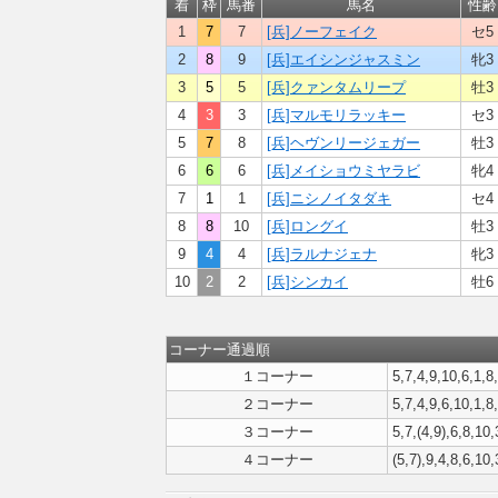
着
枠
馬番
馬名
性齢
1
7
7
[兵]ノーフェイク
セ5
2
8
9
[兵]エイシンジャスミン
牝3
3
5
5
[兵]クァンタムリープ
牡3
4
3
3
[兵]マルモリラッキー
セ3
5
7
8
[兵]ヘヴンリージェガー
牡3
6
6
6
[兵]メイショウミヤラビ
牝4
7
1
1
[兵]ニシノイタダキ
セ4
8
8
10
[兵]ロングイ
牡3
9
4
4
[兵]ラルナジェナ
牝3
10
2
2
[兵]シンカイ
牡6
コーナー通過順
１コーナー
5,7,4,9,10,6,1,8
２コーナー
5,7,4,9,6,10,1,8
３コーナー
5,7,(4,9),6,8,10,
４コーナー
(5,7),9,4,8,6,10,