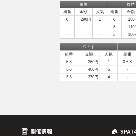
単勝
複勝
組番
金額
人気
組番
金額
6
290円
1
6
150
-
-
-
8
110
-
-
-
3
150
ワイド
組番
金額
人気
組番
6-8
260円
1
3-6-8
3-6
400円
5
-
3-8
370円
4
-
開催情報
SPAT