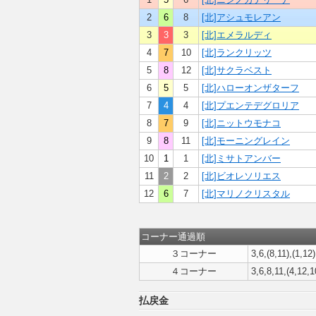
2
6
8
[北]アシュモレアン
3
3
3
[北]エメラルディ
4
7
10
[北]ランクリッツ
5
8
12
[北]サクラベスト
6
5
5
[北]ハローオンザターフ
7
4
4
[北]プエンテデグロリア
8
7
9
[北]ニットウモナコ
9
8
11
[北]モーニングレイン
10
1
1
[北]ミサトアンバー
11
2
2
[北]ビオレソリエス
12
6
7
[北]マリノクリスタル
コーナー通過順
３コーナー
3,6,(8,11),(1,12)
４コーナー
3,6,8,11,(4,12,1
払戻金