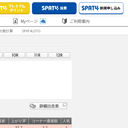
プレミアム
投票
新規申し込み
ポイント
Myページ
ご利用案内
せ数計算
SPAT4LOTO
着差
上がり3F
コーナー通過順
人気
-
37.7
2-2
1