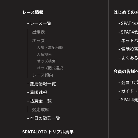
レース情報
はじめての
- レース一覧
- SPAT
出走表
- SPA
オッズ
- ネッ
人気・高配当順
- 電話投
人気検索
- よくあ
オッズ検索
オッズ賭式選択
会員の皆様
レース傾向
- 会員サ
- 変更情報一覧
- ガイド
- 着順速報
- SPAT
- 払戻金一覧
競走成績
- 本日の騎乗一覧
SPAT4LOTO トリプル馬単