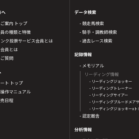
方へ
データ検索
4のご案内 トップ
- 競走馬検索
T4会員の種類と特徴
- 騎手・調教師検索
トバンク投票サービス会員とは
- 過去レース検索
票会員とは
記録情報
るご質問
- メモリアル
へ
リーディング情報
- リーディングジョッキー
ポート トップ
- リーディングトレーナー
・操作マニュアル
- リーディングサイアー
4発売日程
- リーディングブルードメア
- リーディングジョッキーx
- 認定厩舎
分析情報