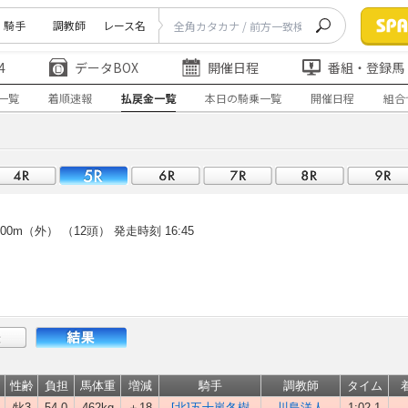
騎手
調教師
レース名
4
データBOX
開催日程
番組・登録馬
一覧
着順速報
払戻金一覧
本日の騎乗一覧
開催日程
組合
00m（外） （12頭）
発走時刻 16:45
性齢
負担
馬体重
増減
騎手
調教師
タイム
牝3
54.0
462kg
＋18
[北]五十嵐冬樹
川島洋人
1:02.1