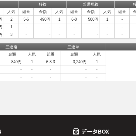
枠複
普通馬複
人気
組番
金額
人気
組番
金額
人気
組番
円
2
5-6
490円
1
6-8
580円
1
-
円
1
-
-
-
-
-
-
-
円
3
-
-
-
-
-
-
-
三連複
三連単
金額
人気
組番
金額
人気
840円
1
6-8-3
3,240円
1
-
-
-
-
-
-
-
-
-
-
4
データBOX