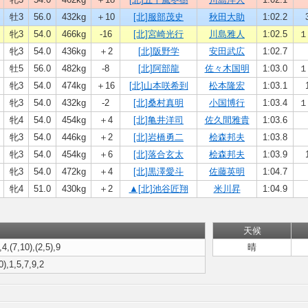
牡3
56.0
432kg
＋10
[北]服部茂史
秋田大助
1:02.2
牝3
54.0
466kg
-16
[北]宮崎光行
川島雅人
1:02.5
１
牝3
54.0
436kg
＋2
[北]阪野学
安田武広
1:02.7
牡5
56.0
482kg
-8
[北]阿部龍
佐々木国明
1:03.0
１
牝3
54.0
474kg
＋16
[北]山本咲希到
松本隆宏
1:03.1
牝3
54.0
432kg
-2
[北]桑村真明
小国博行
1:03.4
１
牝4
54.0
454kg
＋4
[北]亀井洋司
佐久間雅貴
1:03.6
牝3
54.0
446kg
＋2
[北]岩橋勇二
桧森邦夫
1:03.8
牝3
54.0
454kg
＋6
[北]落合玄太
桧森邦夫
1:03.9
牝3
54.0
472kg
＋4
[北]黒澤愛斗
佐藤英明
1:04.7
牝4
51.0
430kg
＋2
▲[北]池谷匠翔
米川昇
1:04.9
天候
,4,(7,10),(2,5),9
晴
0),1,5,7,9,2