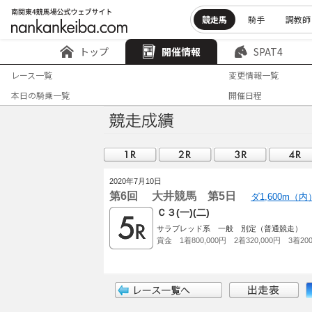
競走馬
騎手
調教師
トップ
開催情報
SPAT4
レース一覧
変更情報一覧
本日の騎乗一覧
開催日程
2020年7月10日
第6回 大井競馬 第5日
ダ1,600m（
Ｃ３(一)(二)
サラブレッド系 一般 別定（普通競走）
賞金 1着800,000円 2着320,000円 3着200