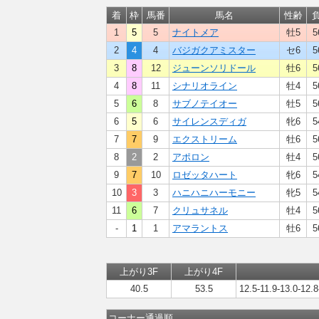
着
枠
馬番
馬名
性齢
1
5
5
ナイトメア
牡5
5
2
4
4
バジガクアミスター
セ6
5
3
8
12
ジューンソリドール
牡6
5
4
8
11
シナリオライン
牡4
5
5
6
8
サブノテイオー
牡5
5
6
5
6
サイレンスディガ
牝6
5
7
7
9
エクストリーム
牡6
5
8
2
2
アポロン
牡4
5
9
7
10
ロゼッタハート
牝6
5
10
3
3
ハニハニハーモニー
牝5
5
11
6
7
クリュサネル
牡4
5
-
1
1
アマラントス
牡6
5
上がり3F
上がり4F
40.5
53.5
12.5-11.9-13.0-12.8
コーナー通過順