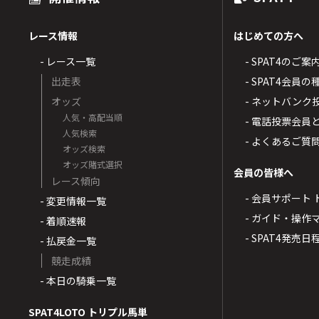
レース情報
はじめての方へ
- レース一覧
- SPAT4のご案
出走表
- SPAT4会員
オッズ
- ネットバンク
人気・高配当順
- 電話投票会員
人気検索
- よくあるご質
オッズ検索
オッズ賭式選択
会員の皆様へ
レース傾向
- 会員サポート 
- 変更情報一覧
- ガイド・操作
- 着順速報
- SPAT4発売日
- 払戻金一覧
競走成績
- 本日の騎乗一覧
SPAT4LOTO トリプル馬単