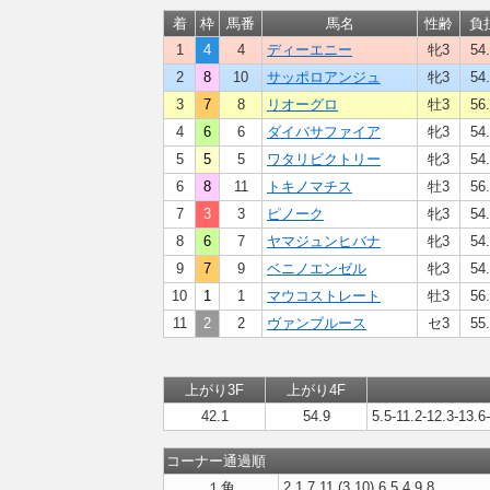
着
枠
馬番
馬名
性齢
負
1
4
4
ディーエニー
牝3
54
2
8
10
サッポロアンジュ
牝3
54
3
7
8
リオーグロ
牡3
56
4
6
6
ダイバサファイア
牝3
54
5
5
5
ワタリビクトリー
牝3
54
6
8
11
トキノマチス
牡3
56
7
3
3
ピノーク
牝3
54
8
6
7
ヤマジュンヒバナ
牝3
54
9
7
9
ベニノエンゼル
牝3
54
10
1
1
マウコストレート
牡3
56
11
2
2
ヴァンブルース
セ3
55
上がり3F
上がり4F
42.1
54.9
5.5-11.2-12.3-13.6
コーナー通過順
１角
2,1,7,11,(3,10),6,5,4,9,8