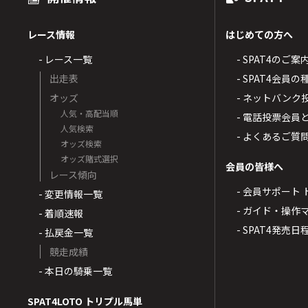
レース情報
はじめての方へ
- レース一覧
- SPAT4のご案
出走表
- SPAT4会員
オッズ
- ネットバンク
人気・高配当順
- 電話投票会員
人気検索
- よくあるご質
オッズ検索
オッズ賭式選択
会員の皆様へ
レース傾向
- 会員サポート 
- 変更情報一覧
- ガイド・操作
- 着順速報
- SPAT4発売日
- 払戻金一覧
競走成績
- 本日の騎乗一覧
SPAT4LOTO トリプル馬単