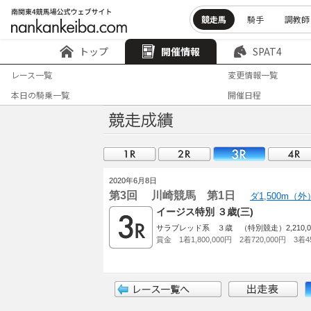
競走馬
騎手
調教師
トップ
開催情報
SPAT4
レース一覧
変更情報一覧
本日の騎乗一覧
開催日程
2020年6月8日
第3回 川崎競馬 第1日
ダ1,500m（
イージス特別 ３歳(三)
サラブレッド系 ３歳 （特別競走）2,210,000
賞金 1着1,800,000円 2着720,000円 3着45