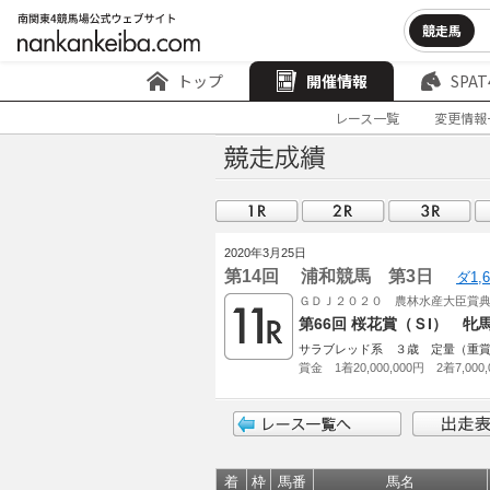
競走馬
トップ
開催情報
SPAT
レース一覧
変更情報
2020年3月25日
第14回 浦和競馬 第3日
ダ1,
ＧＤＪ２０２０ 農林水産大臣賞
第66回 桜花賞（ＳI） 牝
サラブレッド系 ３歳 定量（重
賞金 1着20,000,000円 2着7,000,
着
枠
馬番
馬名