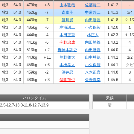
牝3
54.0
479kg
＋8
山本聡哉
佐藤賢二
1:41.2
-
牝3
54.0
462kg
-7
森泰斗
中道啓二
1:41.3
3/4
牝3
54.0
443kg
-7
笹川翼
内田勝義
1:41.8
２ 1/
牝3
54.0
485kg
-6
左海誠二
小久保智
1:42.0
１
牝3
54.0
444kg
-4
本田正重
林正人
1:42.3
１ 1/
牝3
54.0
441kg
-6
今野忠成
内田勝義
1:43.2
４
牝3
54.0
513kg
＋2
御神本訓史
内田勝義
1:44.0
４
牝3
54.0
443kg
＋11
笠野雄大
山中尊徳
1:44.1
1/2
牝3
54.0
456kg
＋6
本橋孝太
小久保智
1:44.1
クビ
牝3
54.0
459kg
-2
酒井忍
八木正喜
1:44.8
３
牝3
54.0
480kg
＋3
保園翔也
矢野義幸
1:45.6
４
ハロンタイム
天候
2.5-12.7-13.0-11.8-12.7-13.9
晴