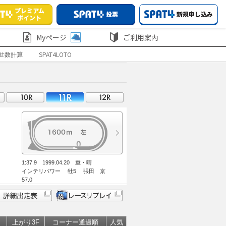
プレミアム
投票
新規申し込み
ポイント
Myページ
ご利用案内
せ数計算
SPAT4LOTO
1:37.9 1999.04.20 重・晴
インテリパワー 牡5 張田 京
57.0
上がり3F
コーナー通過順
人気