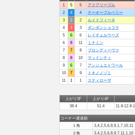
1
5
5
アクアリーブル
2
4
4
テーオーブルベリー
3
2
2
ルイドフィーネ
4
3
3
ボンボンショコラ
5
6
6
レイチェルウーズ
6
8
11
ミナミン
7
7
8
ブロンディーヴァ
8
8
10
マッドシティ
9
6
7
アンジュエトワール
10
7
9
トキノノゾミ
11
1
1
スティローザ
上がり3F
上がり4F
38.4
51.4
11.8-12.8-1
コーナー通過順
１角
3,4,2,5,6,8,9,1,7,10,11
２角
3,4,2,5,6,8,9,7,11,1,10