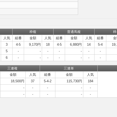
枠複
普通馬複
枠
人気
組番
金額
人気
組番
金額
人気
組番
金
3
4-5
9,170円
18
4-5
6,880円
14
5-4
19
5
-
-
-
-
-
-
-
6
-
-
-
-
-
-
-
三連複
三連単
金額
人気
組番
金額
人気
18,500円
37
5-4-2
115,730円
184
-
-
-
-
-
-
-
-
-
-