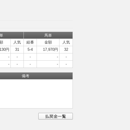
単
馬単
額
人気
組番
金額
人気
,130円
31
5-4
17,970円
32
-
-
-
-
-
-
-
-
-
-
備考