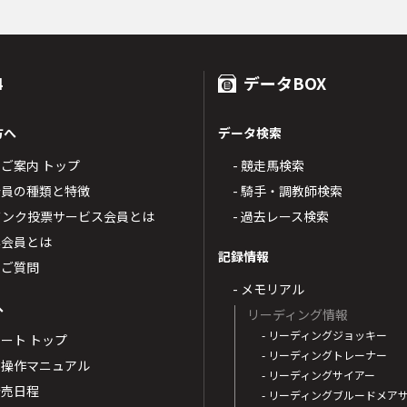
4
データBOX
方へ
データ検索
4のご案内 トップ
- 競走馬検索
T4会員の種類と特徴
- 騎手・調教師検索
トバンク投票サービス会員とは
- 過去レース検索
票会員とは
記録情報
るご質問
- メモリアル
へ
リーディング情報
- リーディングジョッキー
ポート トップ
- リーディングトレーナー
・操作マニュアル
- リーディングサイアー
4発売日程
- リーディングブルードメア