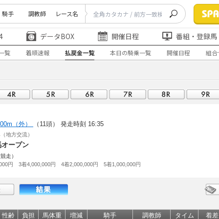
騎手
調教師
レース名
4
データBOX
開催日程
番組・登録馬
一覧
着順速報
払戻金一覧
本日の騎乗一覧
開催日程
組合
600m（外）
（11頭）
発走時刻 16:35
典（地方交流）
馬オープン
賞競走）
000円 3着4,000,000円 4着2,000,000円 5着1,000,000円
性齢
負担
馬体重
増減
騎手
調教師
タイム
着差