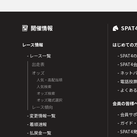
開催情報
SPAT
レース情報
はじめての
- レース一覧
- SPAT
出走表
- SPA
オッズ
- ネッ
人気・高配当順
- 電話投
人気検索
- よくあ
オッズ検索
オッズ賭式選択
会員の皆様
レース傾向
- 会員サ
- 変更情報一覧
- ガイド
- 着順速報
- SPAT
- 払戻金一覧