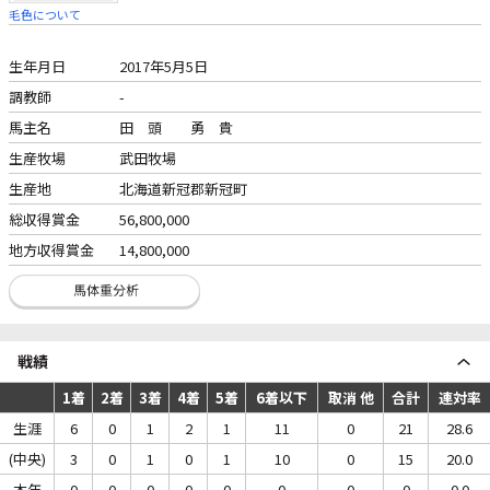
毛色について
生年月日
2017年5月5日
調教師
-
馬主名
田 頭 勇 貴
生産牧場
武田牧場
生産地
北海道新冠郡新冠町
総収得賞金
56,800,000
地方収得賞金
14,800,000
戦績
1着
2着
3着
4着
5着
6着以下
取消 他
合計
連対率
生涯
6
0
1
2
1
11
0
21
28.6
(中央)
3
0
1
0
1
10
0
15
20.0
本年
0
0
0
0
0
0
0
0
0.0