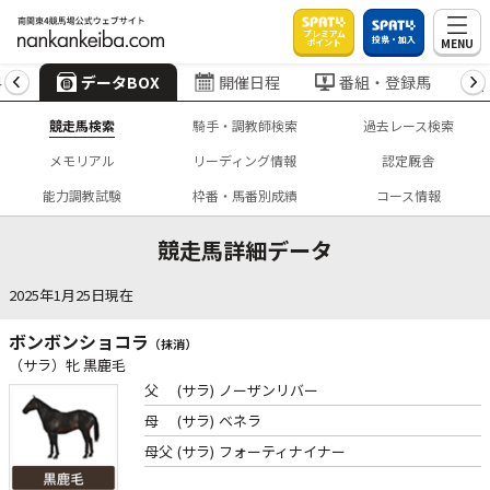
プレミアム
投票・加入
MENU
ポイント
4
データBOX
開催日程
番組・登録馬
競走馬検索
騎手・調教師検索
過去レース検索
メモリアル
リーディング情報
認定厩舎
能力調教試験
枠番・馬番別成績
コース情報
競走馬詳細データ
2025年1月25日現在
ボンボンショコラ
（抹消）
（サラ）牝 黒鹿毛
父
(サラ)
ノーザンリバー
母
(サラ)
ベネラ
母父
(サラ)
フォーティナイナー