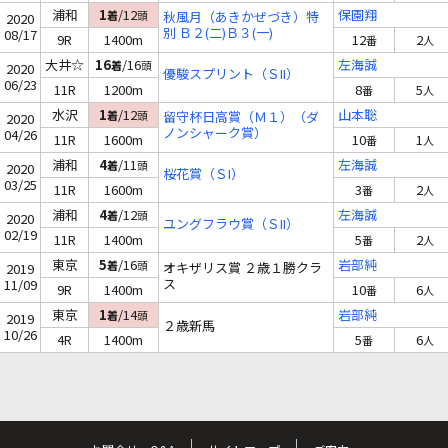
浦和
1
/12
保園翔
着
頭
秋風月（あきかぜづき）特
2020
別 Ｂ２(二)Ｂ３(一)
08/17
9R
1400m
12
2
番
人
大井☆
16
/16
左海誠
着
頭
2020
優駿スプリント（ＳII）
06/23
11R
1200m
8
5
番
人
水沢
1
/12
山本聡
着
頭
留守杯日高賞（Ｍ１）（ダ
2020
ノンシャーク賞）
04/26
11R
1600m
10
1
番
人
浦和
4
/11
左海誠
着
頭
2020
桜花賞（ＳI）
03/25
11R
1600m
3
2
番
人
浦和
4
/12
左海誠
着
頭
2020
ユングフラウ賞（ＳII）
02/19
11R
1400m
5
2
番
人
東京
5
/16
岩部純
着
頭
オキザリス賞 ２歳１勝クラ
2019
ス
11/09
9R
1400m
10
6
番
人
東京
1
/14
岩部純
着
頭
2019
２歳新馬
10/26
4R
1400m
5
6
番
人