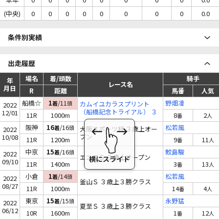
(中央)
0
0
0
0
0
0
0
0
0.0
条件別実績
出走履歴
場名
着/頭数
騎手
年
レース名
月日
R
距離
馬番
人気
船橋☆
1
/11
野畑凌
着
頭
カムイユカラスプリント
2022
（船橋記念トライアル） ３
12/01
11R
1000m
8
2
番
人
上 オープン
阪神
16
/16
松若風
着
頭
大阪スポーツ杯 ３歳上オー
2022
プン
10/08
11R
1200m
9
11
番
人
中京
15
/16
鮫島駿
着
頭
2022
エニフＳ ３歳上オープン
09/10
11R
1400m
3
13
番
人
小倉
1
/14
松若風
着
頭
2022
釜山Ｓ ３歳上３勝クラス
08/27
11R
1000m
14
4
番
人
東京
15
/15
永野猛
着
頭
2022
夏至Ｓ ３歳上３勝クラス
06/12
10R
1600m
1
12
番
人