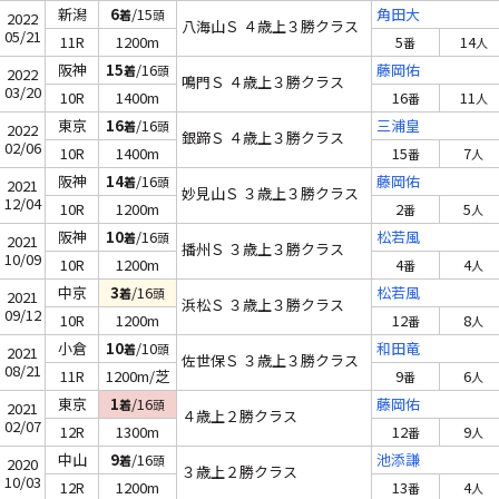
新潟
6
/15
角田大
着
頭
2022
八海山Ｓ ４歳上３勝クラス
05/21
11R
1200m
5
14
番
人
阪神
15
/16
藤岡佑
着
頭
2022
鳴門Ｓ ４歳上３勝クラス
03/20
10R
1400m
16
11
番
人
東京
16
/16
三浦皇
着
頭
2022
銀蹄Ｓ ４歳上３勝クラス
02/06
10R
1400m
15
7
番
人
阪神
14
/16
藤岡佑
着
頭
2021
妙見山Ｓ ３歳上３勝クラス
12/04
10R
1200m
2
5
番
人
阪神
10
/16
松若風
着
頭
2021
播州Ｓ ３歳上３勝クラス
10/09
10R
1200m
4
4
番
人
中京
3
/16
松若風
着
頭
2021
浜松Ｓ ３歳上３勝クラス
09/12
10R
1200m
12
8
番
人
小倉
10
/10
和田竜
着
頭
2021
佐世保Ｓ ３歳上３勝クラス
08/21
11R
1200m/芝
9
6
番
人
東京
1
/16
藤岡佑
着
頭
2021
４歳上２勝クラス
02/07
12R
1300m
12
9
番
人
中山
9
/16
池添謙
着
頭
2020
３歳上２勝クラス
10/03
12R
1200m
13
4
番
人