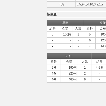
４角
6,5,9,8,4,10,3,2,1,7
払戻金
単勝
複勝
組番
金額
人気
組番
金額
5
130円
1
5
10
-
-
-
6
12
-
-
-
4
14
ワイド
組番
金額
人気
組番
5-6
190円
1
4-5-6
4-5
220円
2
-
4-6
460円
6
-