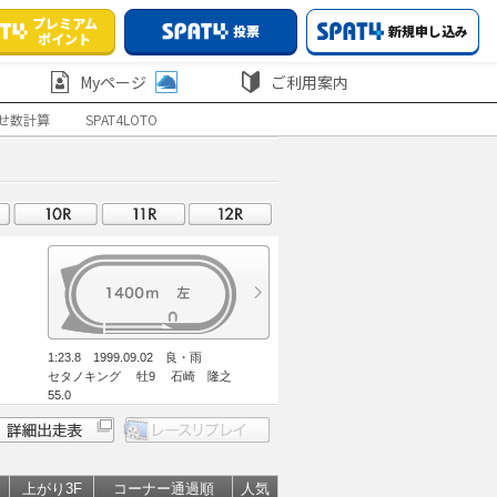
プレミアム
投票
新規申し込み
ポイント
Myページ
ご利用案内
せ数計算
SPAT4LOTO
1:23.8 1999.09.02 良・雨
セタノキング 牡9 石崎 隆之
55.0
上がり3F
コーナー通過順
人気