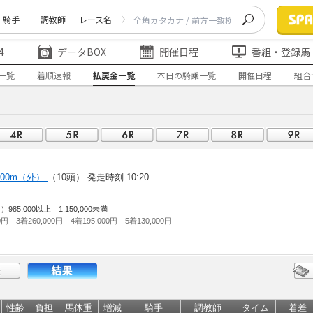
騎手
調教師
レース名
4
データBOX
開催日程
番組・登録馬
一覧
着順速報
払戻金一覧
本日の騎乗一覧
開催日程
組合
400m（外）
（10頭）
発走時刻 10:20
,000以上 1,150,000未満
0円 3着260,000円 4着195,000円 5着130,000円
性齢
負担
馬体重
増減
騎手
調教師
タイム
着差