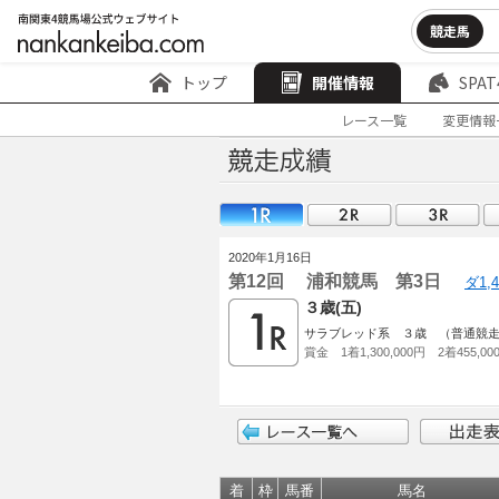
競走馬
トップ
開催情報
SPAT
レース一覧
変更情報
2020年1月16日
第12回 浦和競馬 第3日
ダ1,
３歳(五)
サラブレッド系 ３歳 （普通競走）985
賞金 1着1,300,000円 2着455,00
着
枠
馬番
馬名