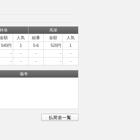
枠単
馬単
金額
人気
組番
金額
人気
540円
1
5-6
520円
1
-
-
-
-
-
-
-
-
-
-
備考