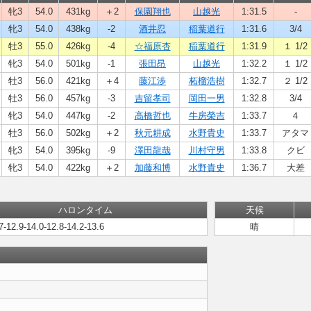
牝3
54.0
431kg
＋2
保園翔也
山越光
1:31.5
-
牝3
54.0
438kg
-2
酒井忍
稲葉道行
1:31.6
3/4
牡3
55.0
426kg
-4
☆福原杏
稲葉道行
1:31.9
１ 1/2
牝3
54.0
501kg
-1
張田昂
山越光
1:32.2
１ 1/2
牡3
56.0
421kg
＋4
藤江渉
柘榴浩樹
1:32.7
２ 1/2
牡3
56.0
457kg
-3
吉留孝司
岡田一男
1:32.8
3/4
牝3
54.0
447kg
-2
高橋哲也
牛房榮吉
1:33.7
４
牡3
56.0
502kg
＋2
秋元耕成
水野貴史
1:33.7
アタマ
牝3
54.0
395kg
-9
澤田龍哉
川村守男
1:33.8
クビ
牝3
54.0
422kg
＋2
加藤和博
水野貴史
1:36.7
大差
ハロンタイム
天候
7-12.9-14.0-12.8-14.2-13.6
晴