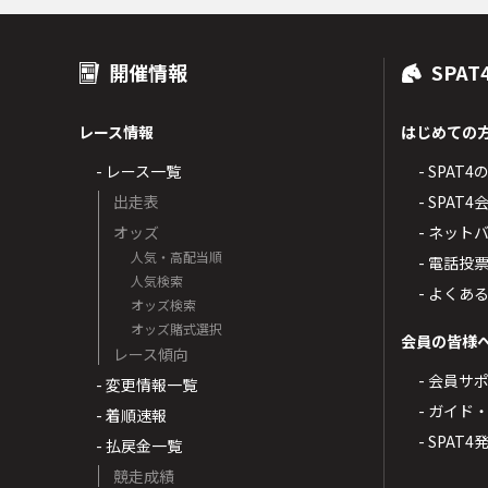
開催情報
SPAT
レース情報
はじめての
- レース一覧
- SPAT
出走表
- SPA
オッズ
- ネッ
人気・高配当順
- 電話投
人気検索
- よくあ
オッズ検索
オッズ賭式選択
会員の皆様
レース傾向
- 会員サ
- 変更情報一覧
- ガイド
- 着順速報
- SPAT
- 払戻金一覧
競走成績