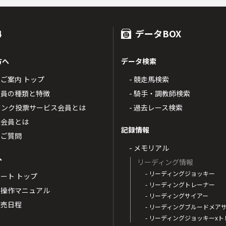
4
データBOX
方へ
データ検索
4のご案内 トップ
- 競走馬検索
T4会員の種類と特徴
- 騎手・調教師検索
トバンク投票サービス会員とは
- 過去レース検索
票会員とは
記録情報
るご質問
- メモリアル
へ
リーディング情報
- リーディングジョッキー
ポート トップ
- リーディングトレーナー
・操作マニュアル
- リーディングサイアー
4発売日程
- リーディングブルードメア
- リーディングジョッキーx