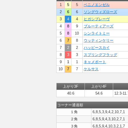
1
5
5
ベニノエンゼル
2
6
6
ソングウィズローズ
3
4
4
ヒガシブレーヴ
4
8
9
ブルーティアーズ
5
8
10
シンライトミー
6
7
8
ウッティンケリー
7
2
2
ハッピースカイ
8
3
3
スプリングフラッグ
9
1
1
キャメポート
10
7
7
ケルサス
上がり3F
上がり4F
40.6
54.6
12.3-11.
コーナー通過順
１角
6,8,5,3,9,4,2,10,7,1
２角
6,8,5,9,4,3,10,2,7,1
３角
6,8,5,9,4,10,3,2,1,7