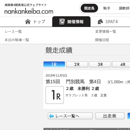
競走馬
騎手
調教師
トップ
開催情報
SPAT4
レース一覧
変更情報一覧
本日の騎乗一覧
開催日程
2019年11月5日
第15回 門別競馬 第4日
ダ1,000m（
２歳 未勝利 ２歳
サラブレッド系 ２歳 定量