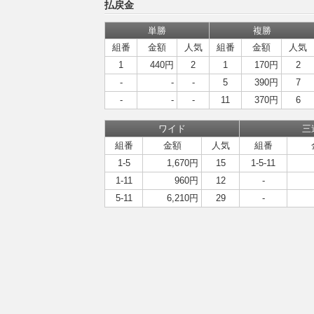
払戻金
単勝
複勝
組番
金額
人気
組番
金額
人気
1
440円
2
1
170円
2
-
-
-
5
390円
7
-
-
-
11
370円
6
ワイド
三
組番
金額
人気
組番
1-5
1,670円
15
1-5-11
1-11
960円
12
-
5-11
6,210円
29
-