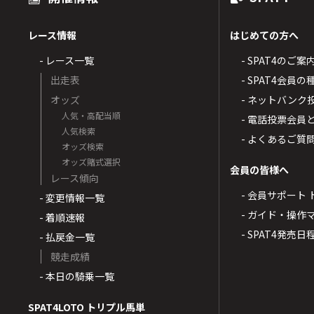
レース情報
はじめての方へ
- レース一覧
- SPAT4のご案
出走表
- SPAT4会員
オッズ
- ネットバンク
人気・高配当順
- 電話投票会員
人気検索
- よくあるご質
オッズ検索
オッズ賭式選択
会員の皆様へ
レース傾向
- 会員サポート 
- 変更情報一覧
- ガイド・操作
- 着順速報
- SPAT4発売日
- 払戻金一覧
競走成績
- 本日の騎乗一覧
SPAT4LOTO トリプル馬単