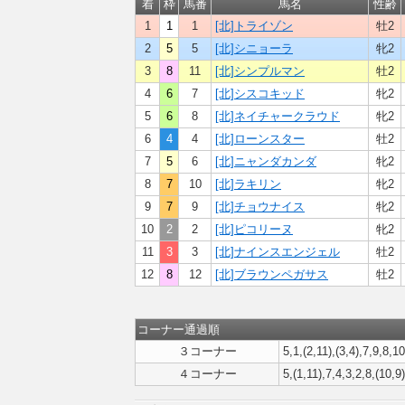
着
枠
馬番
馬名
性齢
1
1
1
[北]トライゾン
牡2
2
5
5
[北]シニョーラ
牝2
3
8
11
[北]シンプルマン
牡2
4
6
7
[北]シスコキッド
牝2
5
6
8
[北]ネイチャークラウド
牝2
6
4
4
[北]ローンスター
牡2
7
5
6
[北]ニャンダカンダ
牝2
8
7
10
[北]ラキリン
牝2
9
7
9
[北]チョウナイス
牝2
10
2
2
[北]ピコリーヌ
牝2
11
3
3
[北]ナインスエンジェル
牡2
12
8
12
[北]ブラウンペガサス
牡2
コーナー通過順
３コーナー
5,1,(2,11),(3,4),7,9,8,1
４コーナー
5,(1,11),7,4,3,2,8,(10,9)