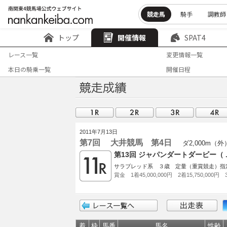
競走馬
騎手
調教師
トップ
開催情報
SPAT4
レース一覧
変更情報一覧
本日の騎乗一覧
開催日程
2011年7月13日
第7回 大井競馬 第4日
ダ2,000m（外
第13回 ジャパンダートダービー（
サラブレッド系 ３歳 定量（重賞競走）指
賞金 1着45,000,000円 2着15,750,000円 3
着
枠
馬番
馬名
性齢