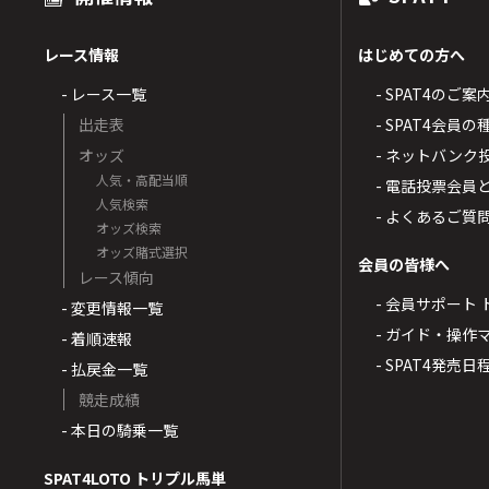
レース情報
はじめての方へ
- レース一覧
- SPAT4のご案
出走表
- SPAT4会員
オッズ
- ネットバンク
人気・高配当順
- 電話投票会員
人気検索
- よくあるご質
オッズ検索
オッズ賭式選択
会員の皆様へ
レース傾向
- 会員サポート 
- 変更情報一覧
- ガイド・操作
- 着順速報
- SPAT4発売日
- 払戻金一覧
競走成績
- 本日の騎乗一覧
SPAT4LOTO トリプル馬単