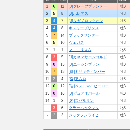
1
6
11
[J]グレープブランデー
牡3
2
5
9
[J]ボレアス
牡3
3
4
7
[J]タガノロックオン
牡3
4
4
8
キスミープリンス
牡3
5
7
14
ブラックサンダー
牡3
6
5
10
ヴェガス
牡3
7
1
1
マニエリスム
牝3
8
3
5
[J]カネマサコンコルド
牡3
9
8
15
[J]エーシンブラン
牡3
10
7
13
[愛]ミサキティンバー
牡3
11
2
4
[愛]アムロ
牡3
12
6
12
[岩]ベストマイヒーロー
牡3
13
8
16
[J]ピュアオパール
牝3
14
1
2
[岩]スパルタン
牡3
-
3
6
クラーベセクレタ
牝3
-
2
3
ジャクソンライヒ
牡3