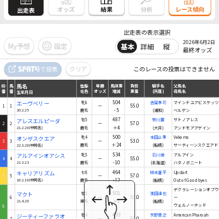
結果
オッズ
分析
レース傾向
出走表
出走表の表示選択
2026年6月2日
My予想
設定
基本
詳細
縦
最終オッズ
馬名
で投票
クリア
このレースの投票はできません
枠
馬
性齢
単勝
馬体重
負担
騎手名
父馬名
番
番
毛色
オッズ
増減
重量
(所属)
母馬名
生年月日
馬名
枠
馬
性齢
単勝
馬体重
負担
騎手名
父馬名
番
番
毛色
オッズ
増減
重量
(所属)
母馬名
生年月日
504
エーヴベリー
牝6
吉留孝司
マインドユアビスケッツ
－
55.0
1
1
-5
20.2.25
鹿毛
(浦和)
ベルゲン
487
アレスエルピーダ
牡5
笹川翼
サトノアレス
－
57.0
2
2
＋4
21.2.28(中同名)
鹿毛
(大井)
アンドモアアゲイン
500
オンザスクエア
牝4
本田正重
Vekoma
－
53.0
3
3
＋24
22.3.28(中同名)
鹿毛
(船橋)
サーティーンスクエアド
534
アルアインオアシス
牝5
石川倭
アルアイン
－
55.0
4
4
-10
21.3.23
鹿毛
(北海道)
ハタノボニート
464
キャリアリズム
セ8
柿本量平
Upstart
－
57.0
5
5
-12
18.2.18(中同名)
鹿毛
(船橋)
Out of Goodbyes
デクラレーションオブウ
501
マクト
牡5
濱田達也
－
57.0
6
ー
＋1
21.4.20
栗毛
(船橋)
ウェルノーテッド
6
493
ジーティーファラオ
牡4
矢野貴之
American Pharoah
－
57.0
7