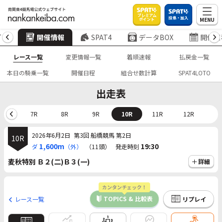
プレミアム
投票・加入
MENU
ポイント
プ
開催情報
SPAT4
データBOX
開催日
レース一覧
変更情報一覧
着順速報
払戻金一覧
本日の騎乗一覧
開催日程
組合せ数計算
SPAT4LOTO
出走表
6R
7R
8R
9R
10R
11R
12R
2026年6月2日
第3回 船橋競馬 第2日
10R
1,600m
19:30
ダ
（外）
（11頭）
発走時刻
麦秋特別 Ｂ２(二)Ｂ３(一)
詳細
カンタンチェック！
TOPICS & 比較表
レース一覧
リプレイ