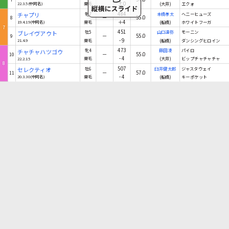
±0
22.3.5(中同名)
栗毛
(大井)
エクォ
484
チャプリ
牝7
本橋孝太
ヘニーヒューズ
－
55.0
8
＋4
19.4.19(中同名)
栗毛
(船橋)
ホワイトフーガ
7
451
ブレイヴアウト
牡5
山口達弥
モーニン
－
55.0
9
-9
21.4.9
栗毛
(船橋)
ダンシングヒロイン
473
チャチャハツゴウ
牝4
藤田凌
パイロ
－
55.0
10
-4
22.2.15
栗毛
(大井)
ビップチャチャチャ
8
507
セレクティオ
牡6
臼井健太郎
ジャスタウェイ
－
57.0
11
-4
20.3.30(中同名)
栗毛
(船橋)
キーポケット