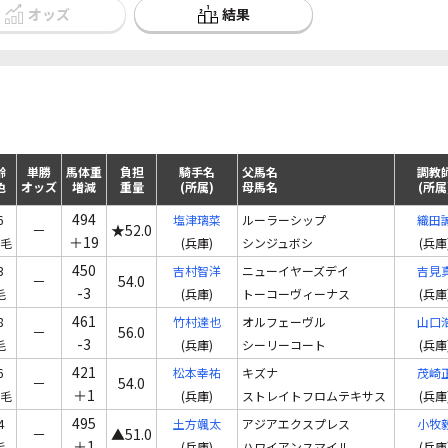
オッズ
結果
齢
単勝
馬体重
負担
騎手名
父馬名
調教
色
オッズ
増減
重量
(所属)
母馬名
(所属
494
6
塩津璃菜
ルーラーシップ
織田
－
★52.0
＋19
毛
(兵庫)
シンジュボシ
(兵庫
450
3
吉村智洋
ニューイヤーズデイ
吉見
－
54.0
-3
毛
(兵庫)
トーコーヴィーナス
(兵庫
461
8
竹村達也
オルフェーヴル
山口
－
56.0
-3
毛
(兵庫)
シーリーコート
(兵庫
421
6
松本幸祐
キズナ
茂崎
－
54.0
＋1
毛
(兵庫)
ストレイトフロムテキサス
(兵庫
495
4
土方颯太
アジアエクスプレス
小牧
－
▲51.0
＋1
毛
(兵庫)
ハワイアンスマイル
(兵庫