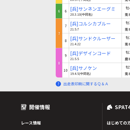
[兵]サンネンエーグミ
牡
6
6
20.3.10(中同名)
栗
[兵]コルシカブルー
牡
7
21.5.7
栗
7
[兵]サンドクルーザー
牡
8
21.4.22
栗
[兵]デザインコード
牡
9
21.5.5
鹿
8
[兵]サノケン
牡
10
19.4.5(中同名)
栗
出走表印刷に関するＱ＆Ａ
開催情報
SPAT
レース情報
はじめての