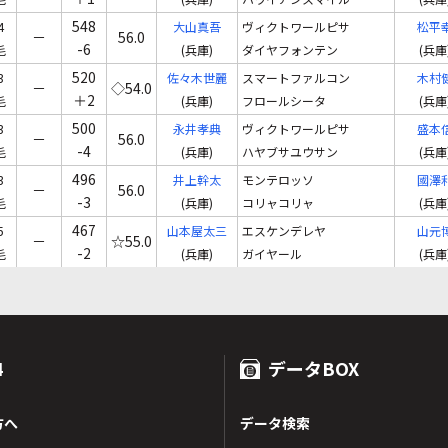
548
4
大山真吾
ヴィクトワールピサ
松平
－
56.0
-6
毛
(兵庫)
ダイヤフォンテン
(兵庫
520
3
佐々木世麗
スマートファルコン
木村
－
◇54.0
＋2
毛
(兵庫)
フロールシータ
(兵庫
500
3
永井孝典
ヴィクトワールピサ
盛本
－
56.0
-4
毛
(兵庫)
ハヤブサユウサン
(兵庫
496
3
井上幹太
モンテロッソ
國澤
－
56.0
-3
毛
(兵庫)
コリャコリャ
(兵庫
467
5
山本屋太三
エスケンデレヤ
山元
－
☆55.0
-2
毛
(兵庫)
ガイヤール
(兵庫
4
データBOX
方へ
データ検索