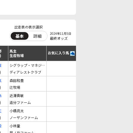
出走表の表示選択
2024年11月5日
基本
詳細
最終オッズ
師
馬主
お気に入り馬
)
生産牧場
誠
シグラップ・マネジメント（株）
)
ディアレストクラブ
真
森田和豊
)
辻牧場
浩
近澤貴敏
)
追分ファーム
正
小橋亮太
)
ノーザンファーム
毅
小林量
)
風ノ丘ファーム