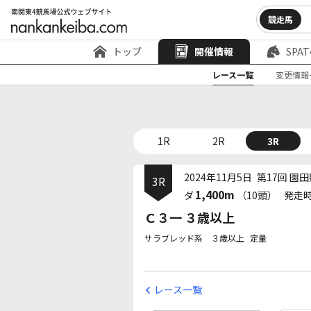
競走馬
トップ
開催情報
SPAT
レース一覧
変更情報
1R
2R
3R
2024年11月5日
第17回 園田
3R
1,400m
ダ
（10頭）
発走
Ｃ３一 ３歳以上
サラブレッド系 ３歳以上
定量
レース一覧