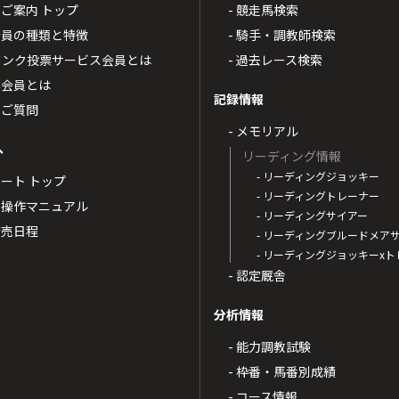
4のご案内 トップ
- 競走馬検索
T4会員の種類と特徴
- 騎手・調教師検索
トバンク投票サービス会員とは
- 過去レース検索
票会員とは
記録情報
るご質問
- メモリアル
へ
リーディング情報
- リーディングジョッキー
ポート トップ
- リーディングトレーナー
・操作マニュアル
- リーディングサイアー
4発売日程
- リーディングブルードメア
- リーディングジョッキーx
- 認定厩舎
分析情報
- 能力調教試験
- 枠番・馬番別成績
- コース情報