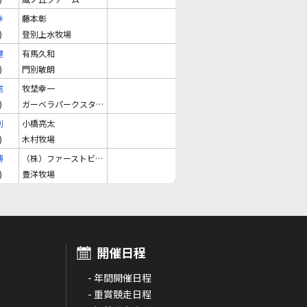
幸
藤本彰
)
登別上水牧場
健
有馬久和
)
門別敏朗
信
牧埜幸一
)
ガーベラパークスタツド
利
小橋亮太
)
木村牧場
博
（株）ファーストビジョン
)
豊洋牧場
開催日程
- 年間開催日程
- 重賞競走日程