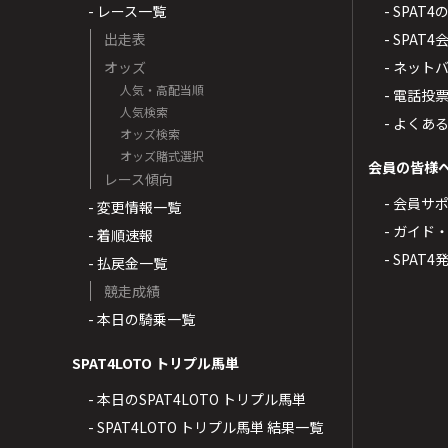
- レース一覧
- SPAT
出走表
- SPA
オッズ
- ネッ
人気・高配当順
- 電話投
人気検索
- よくあ
オッズ検索
オッズ賭式選択
会員の皆様
レース傾向
- 会員サ
- 変更情報一覧
- ガイド
- 着順速報
- SPAT
- 払戻金一覧
競走成績
- 本日の騎乗一覧
SPAT4LOTO トリプル馬単
- 本日のSPAT4LOTO トリプル馬単
- SPAT4LOTO トリプル馬単 結果一覧