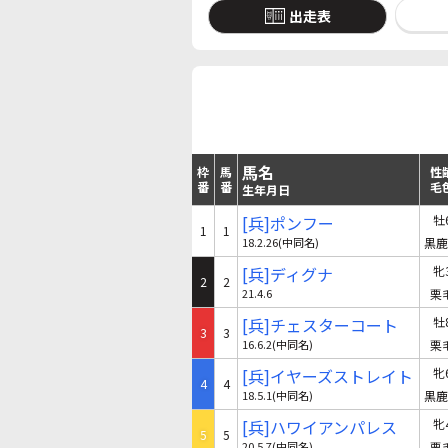
出走表
馬名
枠
馬
性
番
番
毛
生年月日
[兵]ポンフー
牡
1
1
18.2.26(中同名)
黒鹿
[兵]ディグナ
牝
2
2
21.4.6
栗
[兵]チェスターコート
牡
3
3
16.6.2(中同名)
栗
[兵]イヤーズストレイト
牝
4
4
18.5.1(中同名)
黒鹿
[兵]ハワイアンパレス
牝
5
5
20.5.7(中同名)
栗