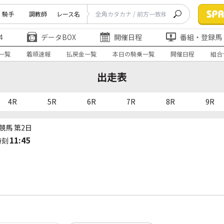
騎手
調教師
レース名
4
データBOX
開催日程
番組・登録馬
一覧
着順速報
払戻金一覧
本日の騎乗一覧
開催日程
組合
出走表
4R
5R
6R
7R
8R
9R
競馬 第2日
11:45
時刻