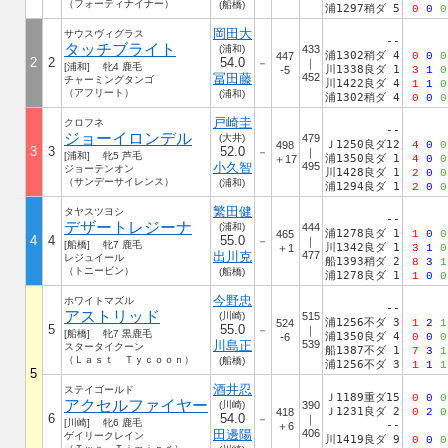
（フォーティナイナー）
(船橋)
浦1297稍ダ 5
0
0
0
岡田大
サウスヴィグラス
--
タッチブライト
(浦和)
433
浦1302稍ダ 4
447
0
0
0
2
2
54.0
－
｜
[浦和] 牝4 鹿毛
川1338良ダ 1
-5
3
1
0
冨田藤
452
チャーミングタンゴ
川1422良ダ 4
1
1
0
（アフリート）
(浦和)
浦1302稍ダ 4
0
0
0
戸崎圭
クロフネ
--
ジョーイロンデル
(大井)
479
Ｊ1250良ダ12
498
4
0
0
3
3
52.0
－
｜
[浦和] 牝5 芦毛
浦1350良ダ 1
＋17
4
0
0
小久智
495
ジョーテンオン
川1428良ダ 1
2
0
0
（サンデーサイレンス）
(浦和)
浦1294良ダ 1
2
0
0
繁田健
タヤスツヨシ
--
デザートレジーナ
(浦和)
444
浦1278良ダ 1
465
1
0
0
4
4
55.0
－
｜
[船橋] 牝7 鹿毛
川1342良ダ 1
＋1
3
1
0
出川克
477
レジュイール
船1393稍ダ 2
8
3
1
（トニービン）
(船橋)
浦1278良ダ 1
1
0
0
今野忠
ホワイトマズル
--
アストリッド
(川崎)
515
浦1256不ダ 3
524
1
2
1
5
55.0
－
｜
[船橋] 牝7 黒鹿毛
浦1350良ダ 4
-6
0
0
0
川島正
539
スタータイクーン
船1387不ダ 1
7
3
1
（Ｌａｓｔ Ｔｙｃｏｏｎ）
(船橋)
浦1256不ダ 3
1
1
1
5
酒井忍
ステイゴールド
Ｊ1189重ダ15
0
0
0
アクセルファイヤー
(川崎)
390
Ｊ1231良ダ 2
418
0
2
0
6
54.0
－
｜
[川崎] 牝6 鹿毛
--
＋6
田邊陽
406
ゲイリークレイン
川1419良ダ 9
0
0
0