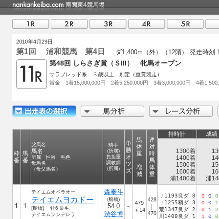
2010年4月29日
第1回 浦和競馬 第4日
ダ1,400m（外）（12頭）
発走時刻 1
第48回 しらさぎ賞（ＳIII） 牝馬オープン
サラブレッド系 ３歳以上 別定（重賞競走）
賞金 1着15,000,000円 2着5,250,000円 3着3,000,000円 4着1,500
持時計
成績
馬
連
単
父馬名
騎手
体
対
勝
馬名
1300着
13
(所属)
枠
馬
重
時
オ
負担重
所属 性齢 毛色
1400着
14
番
番
馬
調教師
母馬名
ツ
1500着
15
増
体
(所属)
（母父馬名）
ズ
1600着
16
減
重
浦1400着
浦14
森泰斗
テイエムオペラオー
Ｊ1193良ダ 8
0
0
0
テイエムヨカドー
(船橋)
428
Ｊ1255稍ダ 3
479
0
0
1
1
1
54.0
－
｜
[船橋] 牝6 鹿毛
荒1347良ダ 2
＋14
0
1
2
渋谷博
470
テイエムシンデレラ
川1400良ダ 1
1
0
0