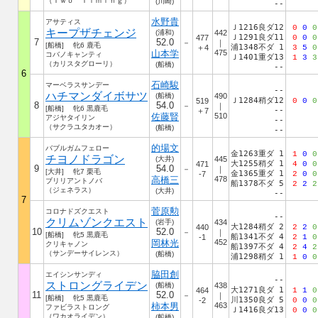
（Ｔｗｏ Ｔｉｍｉｎｇ）
(川崎)
--
水野貴
アサティス
Ｊ1216良ダ12
0
0
0
キープザチェンジ
(浦和)
442
Ｊ1291良ダ11
477
0
0
0
7
52.0
－
｜
[船橋] 牝6 鹿毛
浦1348不ダ 1
＋4
3
5
0
山本学
475
コバノキャンティ
Ｊ1401重ダ13
1
3
3
（カリスタグローリ）
(船橋)
--
6
石崎駿
マーベラスサンデー
--
ハチマンダイボサツ
(船橋)
490
Ｊ1284稍ダ12
519
0
0
0
8
54.0
－
｜
[船橋] 牝6 黒鹿毛
--
＋7
佐藤賢
510
アジヤタイリン
--
（サクラユタカオー）
(船橋)
--
的場文
バブルガムフェロー
金1263重ダ 1
1
0
0
チヨノドラゴン
(大井)
445
大1255稍ダ 1
471
4
0
0
9
54.0
－
｜
[大井] 牝7 栗毛
金1365重ダ 1
-7
2
0
0
高橋三
478
ブリリアントノバ
船1378不ダ 5
2
2
2
（ジェネラス）
(大井)
--
7
菅原勲
コロナドズクエスト
--
クリムゾンクエスト
(岩手)
434
大1284稍ダ 2
440
2
2
0
10
52.0
－
｜
[船橋] 牝5 黒鹿毛
船1341不ダ 4
-1
2
1
0
岡林光
452
クリキャノン
船1397不ダ 4
2
4
2
（サンデーサイレンス）
(船橋)
浦1298稍ダ 1
1
0
0
脇田創
エイシンサンディ
--
ストロングライデン
(船橋)
438
大1271良ダ 1
464
1
1
0
11
52.0
－
｜
[船橋] 牝5 黒鹿毛
川1350良ダ 5
-2
0
0
0
柿本男
463
ファビラストロング
Ｊ1416良ダ13
0
0
0
（ワカオライデン）
(船橋)