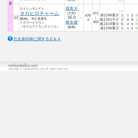
--
8
真島大
エイシンサンディ
--
タカヒロチャーム
(大井)
471
浦1290重ダ 1
478
1
1
0
12
55.0
－
｜
[船橋] 牝4 黒鹿毛
船1351不ダ 3
-2
0
0
1
椎名廣
482
フラワークラウン
船1410重ダ 6
2
1
0
（サウスアトランテイツク）
(船橋)
浦1290重ダ 1
1
1
0
出走表印刷に関するＱ＆Ａ