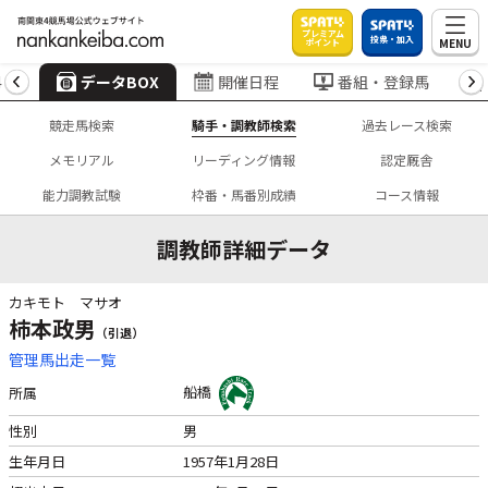
プレミアム
投票・加入
MENU
ポイント
4
データBOX
開催日程
番組・登録馬
競走馬検索
騎手・調教師検索
過去レース検索
メモリアル
リーディング情報
認定厩舎
能力調教試験
枠番・馬番別成績
コース情報
調教師詳細データ
カキモト マサオ
柿本政男
（引退）
管理馬出走一覧
船橋
所属
性別
男
生年月日
1957年1月28日