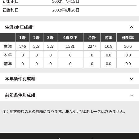
初出走日
2002年7月15日
初勝利日
2002年8月26日
生涯/本年成績
1着
2着
3着
4着以下
合計
勝率
連対率
生涯
246
223
227
1581
2277
10.8
20.6
本年
0
0
0
0
0
0.0
0.0
前年
0
0
0
0
0
0.0
0.0
本年条件別成績
前年条件別成績
注：地方競馬のみの成績になります。JRAおよび海外レースは含みません。