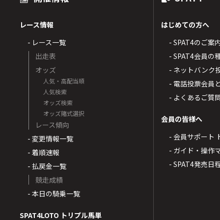
レース情報
はじめての方へ
- レース一覧
- SPAT4のご案
出走表
- SPAT4会員
オッズ
- ネットバンク
人気・高配当順
- 電話投票会員
人気検索
- よくあるご質
オッズ検索
オッズ賭式選択
会員の皆様へ
レース傾向
- 会員サポート 
- 変更情報一覧
- ガイド・操作
- 着順速報
- SPAT4発売日
- 払戻金一覧
競走成績
- 本日の騎乗一覧
SPAT4LOTO トリプル馬単