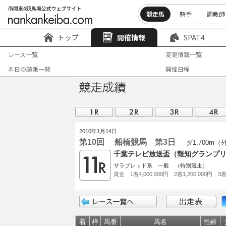
競走馬
騎手
調教師
トップ
開催情報
SPAT4
レース一覧
変更情報一覧
本日の騎乗一覧
開催日程
2010年1月14日
第10回 船橋競馬 第3日
ダ1,700m（
千葉テレビ放送盃（報知グランプリ
サラブレッド系 一般 （特別競走）
賞金 1着4,000,000円 2着1,200,000円 3着
着
枠
馬番
馬名
性齢