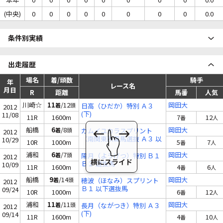
(中央)
0
0
0
0
0
0
0
0
0.0
条件別実績
出走履歴
場名
着/頭数
騎手
年
レース名
月日
R
距離
馬番
人気
川崎☆
11
/12
岡田大
着
頭
日高（ひだか）特別 Ａ３
2012
(下)
11/08
11R
1600m
7
12
番
人
船橋
6
/8
岡田大
着
頭
カムイユカラスプリント
2012
（南関東所属馬選抜 Ａ３ 以
10/29
10R
1000m
5
7
番
人
下選抜馬
浦和
6
/7
岡田大
着
頭
陽月（ようげつ）特別 Ｂ１
2012
Ｂ２ 選抜馬
10/09
11R
1600m
4
6
番
人
船橋
9
/14
岡田大
着
頭
穂波（ほなみ）スプリント
2012
Ｂ１ 以下選抜馬
09/24
10R
1000m
6
12
番
人
浦和
11
/11
岡田大
着
頭
長月（ながつき）特別 Ａ３
2012
(下)
09/14
11R
1600m
4
10
番
人