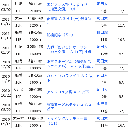
川崎
9
/12
岡田大
着
頭
エンプレス杯（ＪｐｎII）
2011
［指定交流］（キ
03/02
10R
2100m
5
12
番
人
大井
13
/14
岡田大
着
頭
春霞賞 Ａ３Ｂ１(一) 選抜特
2011
別
02/17
12R
1200m
8
11
番
人
船橋
8
/14
和田譲
着
頭
2011
船橋記念（ＳIII）
01/19
11R
1000m
11
10
番
人
川崎
10
/14
岡田大
着
頭
大師（だいし）オープン
2011
［地方交流］ Ａ１(下) ４歳
01/04
11R
1600m
12
8
番
人
上オープン
船橋
5
/13
岡田大
着
頭
東京スポーツ盃（船橋記念
2010
トライアル） Ａ２ 以下選抜
12/07
10R
1000m
2
7
番
人
馬
船橋
5
/10
岡田大
着
頭
カムイユカラマイル Ａ２ 以
2010
下
11/04
10R
1600m
4
6
番
人
大井☆
6
/13
岡田大
着
頭
2010
アンドロメダ賞 Ａ２ 以下
10/22
10R
1200m
2
9
番
人
船橋
9
/12
水野貴
着
頭
船橋オータムダッシュ Ａ２
2010
以下
09/22
10R
1000m
11
5
番
人
大井☆
11
/16
岡田大
着
頭
トゥインクルレディー賞
2010
（ＳII）
09/15
11R
1600m
11
16
番
人