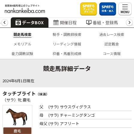
プレミアム
投票・加入
MENU
ポイント
4
データBOX
開催日程
番組・登録馬
競走馬検索
騎手・調教師検索
過去レース検索
メモリアル
リーディング情報
認定厩舎
能力調教試験
枠番・馬番別成績
コース情報
競走馬詳細データ
2024年6月1日現在
タッチブライト
（抹消）
（サラ）牝 鹿毛
父
(サラ)
サウスヴィグラス
母
(サラ)
チャーミングタンゴ
母父
(サラ)
アフリート