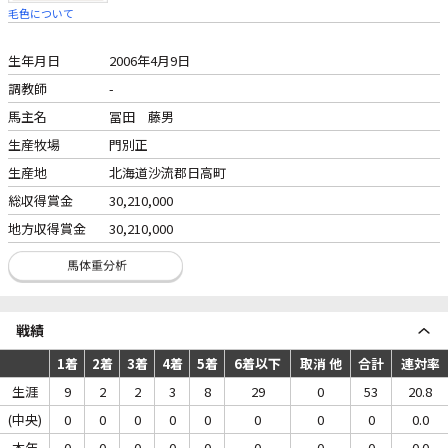
毛色について
生年月日
2006年4月9日
調教師
-
馬主名
冨田 藤男
生産牧場
門別正
生産地
北海道沙流郡日高町
総収得賞金
30,210,000
地方収得賞金
30,210,000
戦績
1着
2着
3着
4着
5着
6着以下
取消 他
合計
連対率
生涯
9
2
2
3
8
29
0
53
20.8
(中央)
0
0
0
0
0
0
0
0
0.0
本年
0
0
0
0
0
0
0
0
0.0