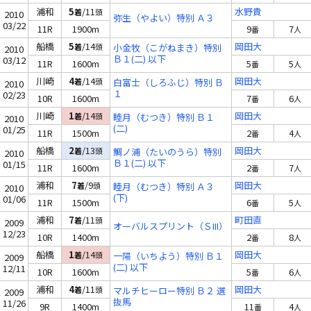
浦和
5
/11
水野貴
着
頭
2010
弥生（やよい）特別 Ａ３
03/22
11R
1900m
9
7
番
人
船橋
5
/14
岡田大
着
頭
小金牧（こがねまき）特別
2010
Ｂ１(二) 以下
03/12
11R
1600m
5
5
番
人
川崎
4
/14
岡田大
着
頭
白富士（しろふじ）特別 Ｂ
2010
１
02/23
10R
1600m
7
6
番
人
川崎
1
/14
岡田大
着
頭
睦月（むつき）特別 Ｂ１
2010
(二)
01/25
11R
1500m
2
4
番
人
船橋
2
/13
岡田大
着
頭
鯛ノ浦（たいのうら）特別
2010
Ｂ１(二) 以下
01/15
11R
1600m
2
7
番
人
浦和
7
/9
岡田大
着
頭
睦月（むつき）特別 Ａ３
2010
(下)
01/06
11R
1500m
6
5
番
人
浦和
7
/11
町田直
着
頭
2009
オーバルスプリント（ＳIII）
12/23
10R
1400m
2
8
番
人
船橋
1
/14
岡田大
着
頭
一陽（いちよう）特別 Ｂ１
2009
(二) 以下
12/11
10R
1600m
5
6
番
人
浦和
4
/11
岡田大
着
頭
マルチヒーロー特別 Ｂ２ 選
2009
抜馬
11/26
9R
1400m
11
4
番
人