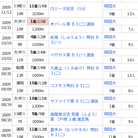
川崎☆
11
/14
岡田大
着
頭
2009
ロジータ記念（ＳII）
11/12
10R
2100m
6
12
番
人
大井☆
1
/13
岡田大
着
頭
2009
オパール賞 Ｂ３(二) 選抜
10/21
10R
1200m
8
7
番
人
浦和
4
/12
岡田大
着
頭
秋陽（しゅうよう）特別 Ｂ
2009
３(一)
10/16
9R
1500m
4
9
番
人
大井☆
5
/14
岡田大
着
頭
2009
ペガサス賞 Ｂ３(一) 選抜
10/02
11R
1600m
7
10
番
人
船橋
7
/14
岡田大
着
頭
九美上（くみあげ）特別 Ｂ
2009
３(二)
09/25
12R
1600m
5
13
番
人
浦和
10
/12
岡田大
着
頭
2009
コスモス特別 Ｂ３(二)
09/09
10R
1400m
9
8
番
人
大井☆
10
/13
岡田大
着
頭
2009
サファイア賞 Ｂ３(二) 選抜
08/24
9R
1200m
1
9
番
人
川崎☆
9
/9
岡田大
着
頭
南関東交流 芙蓉（ふよう）
2009
賞 ［戸塚 ３歳 選定馬
08/20
7R
2000m
3
9
番
人
浦和
11
/12
岡田大
着
頭
夏休み（なつやすみ）特別
2009
Ｂ２(二)
08/05
10R
1500m
11
9
番
人