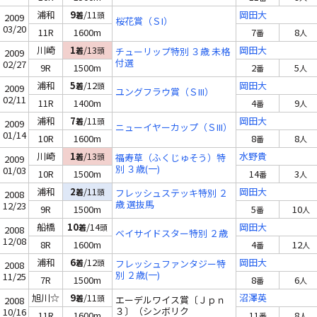
浦和
9
/11
岡田大
着
頭
2009
桜花賞（ＳI）
03/20
11R
1600m
7
8
番
人
川崎
1
/13
岡田大
着
頭
チューリップ特別 ３歳 未格
2009
付選
02/27
9R
1500m
2
5
番
人
浦和
5
/12
岡田大
着
頭
2009
ユングフラウ賞（ＳIII）
02/11
11R
1400m
4
9
番
人
浦和
7
/11
岡田大
着
頭
2009
ニューイヤーカップ（ＳIII）
01/14
10R
1600m
8
8
番
人
川崎
1
/13
水野貴
着
頭
福寿草（ふくじゅそう）特
2009
別 ３歳(一)
01/03
10R
1500m
14
3
番
人
浦和
2
/11
岡田大
着
頭
フレッシュステッキ特別 ２
2008
歳 選抜馬
12/23
9R
1500m
5
10
番
人
船橋
10
/14
岡田大
着
頭
2008
ベイサイドスター特別 ２歳
12/08
8R
1600m
4
12
番
人
浦和
6
/12
岡田大
着
頭
フレッシュファンタジー特
2008
別 ２歳(一)
11/25
7R
1500m
8
6
番
人
旭川☆
9
/11
沼澤英
着
頭
エーデルワイス賞〔Ｊｐｎ
2008
３〕（シンボリク
10/16
11R
1600m
11
8
番
人