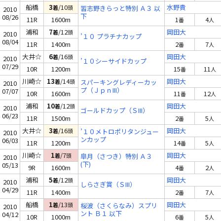
船橋
3
/10
水野貴
着
頭
習志野きらっと特別 Ａ３ 以
2010
下
08/26
11R
1600m
1
4
番
人
浦和
7
/12
岡田大
着
頭
2010
’１０ プラチナカップ
08/04
11R
1400m
2
7
番
人
大井☆
6
/16
岡田大
着
頭
2010
’１０シーサイドカップ
07/29
10R
1200m
15
11
番
人
川崎☆
13
/14
岡田大
着
頭
スパーキングレディーカッ
2010
プ（ＪｐｎIII）
07/07
10R
1600m
11
12
番
人
浦和
10
/12
岡田大
着
頭
2010
ゴールドカップ（ＳIII）
06/23
11R
1500m
2
5
番
人
大井☆
3
/16
岡田大
着
頭
’１０メトロポリタンジュー
2010
ンカップ
06/03
11R
1200m
14
5
番
人
川崎☆
1
/7
岡田大
着
頭
皐月（さつき）特別 Ａ３
2010
(下)
05/13
9R
1600m
4
2
番
人
浦和
5
/12
岡田大
着
頭
2010
しらさぎ賞（ＳIII）
04/29
11R
1400m
2
7
番
人
船橋
1
/13
岡田大
着
頭
桜波（さくらなみ）スプリ
2010
ント Ｂ１ 以下
04/12
10R
1000m
6
5
番
人