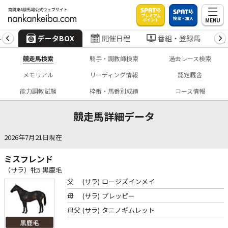
プレミアム
投票・加入
MENU
ポイント
4
データBOX
開催日程
番組・登録馬
競走馬検索
騎手・調教師検索
過去レース検索
メモリアル
リーディング情報
認定厩舎
能力調教試験
枠番・馬番別成績
コース情報
競走馬詳細データ
2026年7月21日現在
ミスフレンド
（サラ）牝5 黒鹿毛
父
(サラ)
ロージズインメイ
母
(サラ)
プレッピー
母父
(サラ)
タニノギムレット