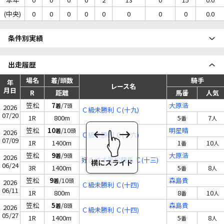
(中央)
0
0
0
0
0
0
0
0
0.0
条件別実績
出走履歴
場名
着/頭数
騎手
年
レース名
月日
R
距離
馬番
人気
笠松
7
/7
大原浩
着
頭
2026
Ｃ級未勝利 Ｃ(十九)
07/20
1R
800m
5
7
番
人
笠松
10
/10
明星晴
着
頭
2026
Ｃ級未勝利 Ｃ(十六)
07/09
1R
1400m
1
10
番
人
笠松
9
/9
大原浩
着
頭
2026
好きです笠松競馬 Ｃ(十三)
06/24
3R
1400m
5
8
番
人
笠松
9
/10
森島貴
着
頭
2026
Ｃ級未勝利 Ｃ(十四)
06/11
1R
800m
8
10
番
人
笠松
5
/8
森島貴
着
頭
2026
Ｃ級未勝利 Ｃ(十四)
05/27
1R
1400m
5
8
番
人