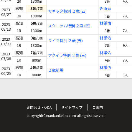
2R
1300m
3
4
番
人
高知
3
/7
佐原秀
着
頭
2023
サギッタ特別 ２歳 (四)
08/27
2R
1300m
5
7
番
人
高知
6
/7
林謙佑
着
頭
2023
スクーツム特別 ２歳 (四)
08/13
1R
1300m
3
7
番
人
高知
9
/9
林謙佑
着
頭
2023
ライラ特別 ２歳 (五)
07/22
1R
1300m
7
9
番
人
高知
7
/7
林謙佑
着
頭
2023
アクイラ特別 ２歳 (三)
07/08
1R
800m
4
7
番
人
高知
5
/5
林謙佑
着
頭
2023
２歳新馬
06/25
1R
800m
4
3
番
人
お問合せ・Q&A
サイトマップ
ご案内
copyright(C)nankankeiba.com all rights reserved.