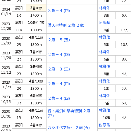
2R
1600m
1
7
番
人
高知
3
/6
林謙佑
着
頭
2024
３歳－４ (四)
01/14
1R
1400m
3
6
番
人
高知
10
/12
阿部基
着
頭
2023
満天星特別 ２歳 ２歳
12/28
11R
1800m
8
12
番
人
高知
4
/11
林謙佑
着
頭
2023
２歳－５ (五)
12/09
2R
1300m
5
10
番
人
高知
7
/9
林謙佑
着
頭
2023
２歳－４ (四)
11/26
2R
1300m
6
8
番
人
高知
8
/9
林謙佑
着
頭
2023
２歳－３ (三)
11/12
2R
1300m
8
4
番
人
高知
4
/10
林謙佑
着
頭
2023
２歳－４ (四)
10/29
2R
1300m
1
5
番
人
高知
6
/9
林謙佑
着
頭
2023
２歳－４ (四)
10/15
3R
1300m
7
6
番
人
高知
4
/11
林謙佑
着
頭
続・黒渕の祭典特別 ２歳
2023
(四)
10/01
1R
1300m
10
4
番
人
高知
4
/8
佐原秀
着
頭
2023
カシオペア特別 ２歳 (五)
09/10