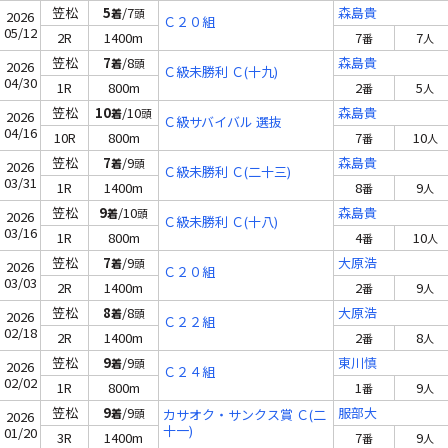
笠松
5
/7
森島貴
着
頭
2026
Ｃ２０組
05/12
2R
1400m
7
7
番
人
笠松
7
/8
森島貴
着
頭
2026
Ｃ級未勝利 Ｃ(十九)
04/30
1R
800m
2
5
番
人
笠松
10
/10
森島貴
着
頭
2026
Ｃ級サバイバル 選抜
04/16
10R
800m
7
10
番
人
笠松
7
/9
森島貴
着
頭
2026
Ｃ級未勝利 Ｃ(二十三)
03/31
1R
1400m
8
9
番
人
笠松
9
/10
森島貴
着
頭
2026
Ｃ級未勝利 Ｃ(十八)
03/16
1R
800m
4
10
番
人
笠松
7
/9
大原浩
着
頭
2026
Ｃ２０組
03/03
2R
1400m
2
9
番
人
笠松
8
/8
大原浩
着
頭
2026
Ｃ２２組
02/18
2R
1400m
2
8
番
人
笠松
9
/9
東川慎
着
頭
2026
Ｃ２４組
02/02
1R
800m
1
9
番
人
笠松
9
/9
服部大
着
頭
カサオク・サンクス賞 Ｃ(二
2026
十一)
01/20
3R
1400m
7
9
番
人