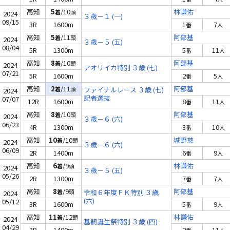
高知
5
/10
林謙佑
着
頭
2024
３歳－１ (一)
09/15
3R
1600m
1
7
番
人
高知
5
/11
阿部基
着
頭
2024
３歳－５ (五)
08/04
5R
1300m
5
11
番
人
高知
8
/10
阿部基
着
頭
2024
アオリイカ特別 ３歳 (七)
07/21
5R
1600m
2
5
番
人
高知
2
/11
阿部基
着
頭
ファイナルレース ３歳 (七)
2024
記者選抜
07/07
12R
1600m
8
11
番
人
高知
8
/10
阿部基
着
頭
2024
３歳－６ (六)
06/23
4R
1300m
3
10
番
人
高知
10
/10
城野慈
着
頭
2024
３歳－６ (六)
06/09
2R
1400m
6
9
番
人
高知
6
/9
林謙佑
着
頭
2024
３歳－５ (五)
05/26
2R
1300m
7
7
番
人
高知
8
/9
阿部基
着
頭
令和６年度ＦＫ特別 ３歳
2024
(六)
05/12
3R
1600m
5
9
番
人
高知
11
/12
林謙佑
着
頭
2024
基嗣誕生祭特別 ３歳 (四)
04/29
3R
1400m
2
11