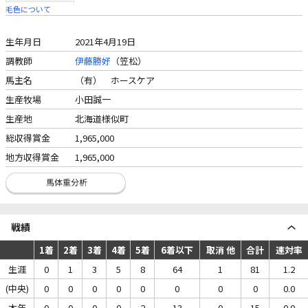
毛色について
生年月日
2021年4月19日
調教師
伊藤勝好
（笠松）
馬主名
（有） ホースケア
生産牧場
小田誠一
生産地
北海道様似町
総収得賞金
1,965,000
地方収得賞金
1,965,000
戦績
1着
2着
3着
4着
5着
6着以下
取消 他
合計
連対率
生涯
0
1
3
5
8
64
1
81
1.2
(中央)
0
0
0
0
0
0
0
0
0.0
本年
0
0
0
0
2
13
0
15
0.0