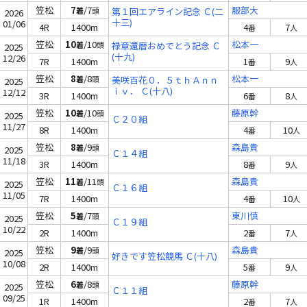
笠松
7
/7
服部大
着
頭
第１回エアライン記念 Ｃ(二
2026
十三)
01/06
4R
1400m
4
7
番
人
笠松
10
/10
松本一
着
頭
禄章還暦おめでとう記念 Ｃ
2025
(十九)
12/26
7R
1400m
1
9
番
人
笠松
8
/8
松本一
着
頭
美咲百花０．５ｔｈＡｎｎ
2025
ｉｖ． Ｃ(十八)
12/12
3R
1400m
6
8
番
人
笠松
10
/10
藤原幹
着
頭
2025
Ｃ２０組
11/27
8R
1400m
4
10
番
人
笠松
8
/9
森島貴
着
頭
2025
Ｃ１４組
11/18
3R
1400m
8
9
番
人
笠松
11
/11
森島貴
着
頭
2025
Ｃ１６組
11/05
7R
1400m
4
10
番
人
笠松
5
/7
東川慎
着
頭
2025
Ｃ１９組
10/22
2R
1400m
2
7
番
人
笠松
9
/9
森島貴
着
頭
2025
好きです笠松競馬 Ｃ(十八)
10/08
2R
1400m
5
9
番
人
笠松
6
/8
藤原幹
着
頭
2025
Ｃ１１組
09/25
1R
1400m
2
7
番
人