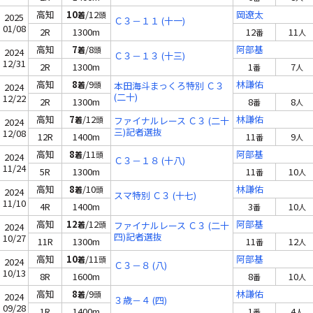
高知
10
/12
岡遼太
着
頭
2025
Ｃ３－１１ (十一)
01/08
2R
1300m
12
11
番
人
高知
7
/8
阿部基
着
頭
2024
Ｃ３－１３ (十三)
12/31
2R
1300m
1
7
番
人
高知
8
/9
林謙佑
着
頭
本田海斗まっくろ特別 Ｃ３
2024
(二十)
12/22
2R
1300m
8
8
番
人
高知
7
/12
林謙佑
着
頭
ファイナルレース Ｃ３ (二十
2024
三)記者選抜
12/08
12R
1400m
11
9
番
人
高知
8
/11
阿部基
着
頭
2024
Ｃ３－１８ (十八)
11/24
5R
1300m
11
10
番
人
高知
8
/10
林謙佑
着
頭
2024
スマ特別 Ｃ３ (十七)
11/10
4R
1400m
3
10
番
人
高知
12
/12
阿部基
着
頭
ファイナルレース Ｃ３ (二十
2024
四)記者選抜
10/27
11R
1300m
11
12
番
人
高知
10
/11
阿部基
着
頭
2024
Ｃ３－８ (八)
10/13
8R
1600m
8
10
番
人
高知
8
/9
林謙佑
着
頭
2024
３歳－４ (四)
09/28
1R
1400m
1
4
番
人