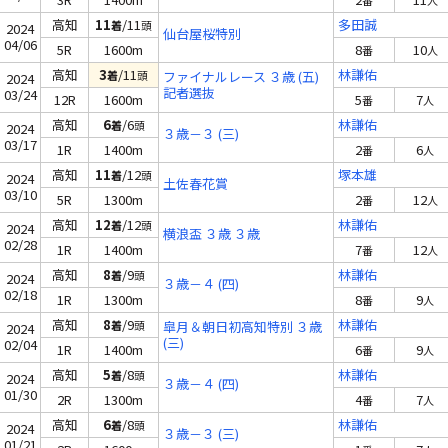
番
人
高知
11
/11
多田誠
着
頭
2024
仙台屋桜特別
04/06
5R
1600m
8
10
番
人
高知
3
/11
林謙佑
着
頭
ファイナルレース ３歳 (五)
2024
記者選抜
03/24
12R
1600m
5
7
番
人
高知
6
/6
林謙佑
着
頭
2024
３歳－３ (三)
03/17
1R
1400m
2
6
番
人
高知
11
/12
塚本雄
着
頭
2024
土佐春花賞
03/10
5R
1300m
2
12
番
人
高知
12
/12
林謙佑
着
頭
2024
横浪盃 ３歳 ３歳
02/28
1R
1400m
7
12
番
人
高知
8
/9
林謙佑
着
頭
2024
３歳－４ (四)
02/18
1R
1300m
8
9
番
人
高知
8
/9
林謙佑
着
頭
皐月＆朝日初高知特別 ３歳
2024
(三)
02/04
1R
1400m
6
9
番
人
高知
5
/8
林謙佑
着
頭
2024
３歳－４ (四)
01/30
2R
1300m
4
7
番
人
高知
6
/8
林謙佑
着
頭
2024
３歳－３ (三)
01/21