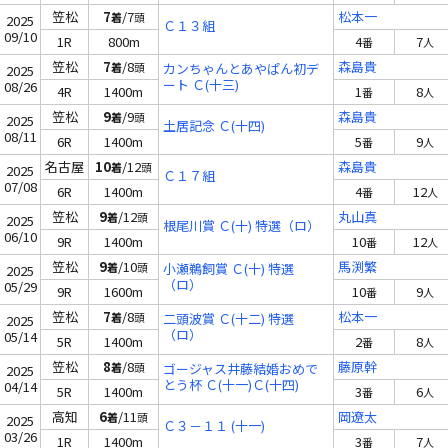
笠松
7
/7
松本一
着
頭
2025
Ｃ１３組
09/10
1R
800m
4
7
番
人
笠松
7
/8
森島貴
着
頭
カンちゃんとあやぱん初デ
2025
ート Ｃ(十三)
08/26
4R
1400m
1
8
番
人
笠松
9
/9
森島貴
着
頭
2025
土居記念 Ｃ(十四)
08/11
6R
1400m
5
9
番
人
名古屋
10
/12
森島貴
着
頭
2025
Ｃ１７組
07/08
6R
1400m
4
12
番
人
笠松
9
/12
丸山真
着
頭
2025
根尾川賞 Ｃ(十) 特選（ロ）
06/10
9R
1400m
10
12
番
人
笠松
9
/10
馬渕繁
着
頭
小瀬鵜飼賞 Ｃ(十) 特選
2025
（ロ）
05/29
9R
1600m
10
9
番
人
笠松
7
/8
松本一
着
頭
二頭波賞 Ｃ(十二) 特選
2025
（ロ）
05/14
5R
1400m
2
8
番
人
笠松
8
/8
藤原幹
着
頭
ゴージャス井藤結婚おめで
2025
とう杯 Ｃ(十一)Ｃ(十四)
04/14
5R
1400m
3
6
番
人
高知
6
/11
岡遼太
着
頭
2025
Ｃ３－１１ (十一)
03/26
1R
1400m
3
7
番
人