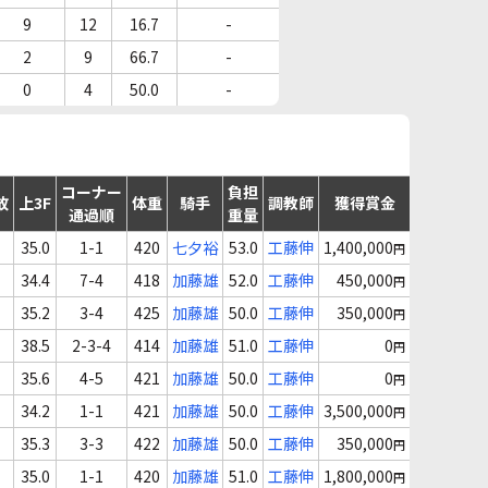
9
12
16.7
-
2
9
66.7
-
0
4
50.0
-
コーナー
負担
故
上3F
体重
騎手
調教師
獲得賞金
通過順
重量
35.0
1-1
420
七夕裕
53.0
工藤伸
1,400,000
円
34.4
7-4
418
加藤雄
52.0
工藤伸
450,000
円
35.2
3-4
425
加藤雄
50.0
工藤伸
350,000
円
38.5
2-3-4
414
加藤雄
51.0
工藤伸
0
円
35.6
4-5
421
加藤雄
50.0
工藤伸
0
円
34.2
1-1
421
加藤雄
50.0
工藤伸
3,500,000
円
35.3
3-3
422
加藤雄
50.0
工藤伸
350,000
円
35.0
1-1
420
加藤雄
51.0
工藤伸
1,800,000
円