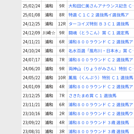
25/02/24
浦和
9R
大和田仁美さんアナウンス記念 Ｃ
選抜馬
25/01/08
浦和
8R
特選 Ｃ１Ｃ２ 選抜馬イ選抜馬ア
24/12/25
浦和
12R
ターコイズ特別 Ｂ３Ｃ１ 選抜馬
24/12/09
川崎☆
9R
闘魂（とうこん）賞 Ｃ１ 選定馬
24/11/21
浦和
6R
浦和８００ラウンド Ｃ２ 選抜馬ア
24/10/24
浦和
6R
名水百選「風布川・日本水」賞 Ｃ
選抜馬ア
24/07/17
浦和
7R
浦和８００ラウンド Ｃ２ 選抜馬ア
24/06/20
浦和
9R
両神山（りょうがみさん）特別 Ｃ
選抜馬
24/05/22
浦和
10R
薫風（くんぷう）特別 Ｃ１ 選抜馬
24/01/09
浦和
4R
浦和８００ラウンド Ｃ２ 選抜馬ア
23/12/25
浦和
7R
さきたまめ賞 Ｃ１ 選抜馬
23/11/21
浦和
6R
浦和８００ラウンド Ｃ２ 選抜馬ア
23/10/16
浦和
2R
浦和８００ラウンド Ｃ２ 選抜馬ウ
23/09/22
浦和
4R
浦和８００ラウンド ３歳 選抜馬
23/08/31
浦和
3R
浦和８００ラウンド ３歳 選抜馬