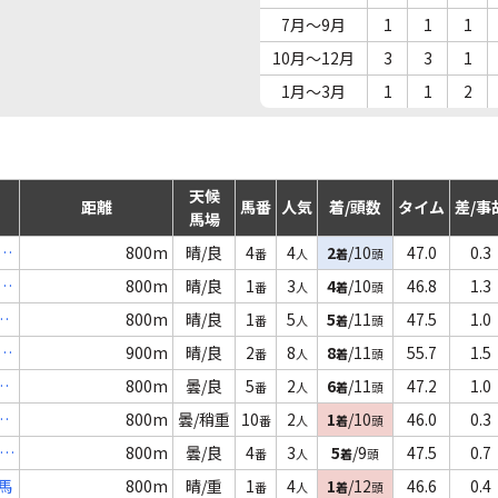
7月～9月
1
1
1
10月～12月
3
3
1
1月～3月
1
1
2
天候
距離
馬番
人気
着/頭数
タイム
差/事
馬場
抜
800m
晴/良
4
4
2
/10
47.0
0.3
番
人
着
頭
馬
800m
晴/良
1
3
4
/10
46.8
1.3
番
人
着
頭
Ｂ
800m
晴/良
1
5
5
/11
47.5
1.0
番
人
着
頭
定
900m
晴/良
2
8
8
/11
55.7
1.5
番
人
着
頭
３
800m
曇/良
5
2
6
/11
47.2
1.0
番
人
着
頭
３
800m
曇/稍重
10
2
1
/10
46.0
0.3
番
人
着
頭
)
800m
曇/良
4
3
5
/9
47.5
0.7
番
人
着
頭
馬
800m
晴/重
1
4
1
/12
46.6
0.4
番
人
着
頭