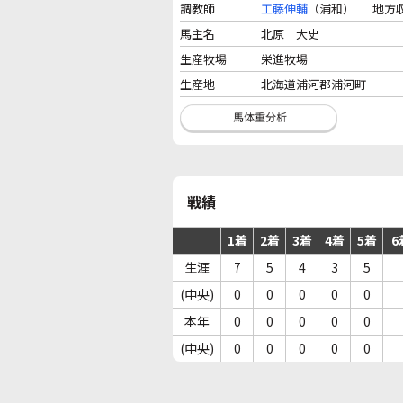
調教師
工藤伸輔
（浦和）
地方
馬主名
北原 大史
生産牧場
栄進牧場
生産地
北海道浦河郡浦河町
戦績
1着
2着
3着
4着
5着
6
生涯
7
5
4
3
5
(中央)
0
0
0
0
0
本年
0
0
0
0
0
(中央)
0
0
0
0
0