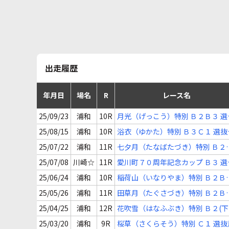
出走履歴
年月日
場名
R
レース名
25/09/23
浦和
10R
月光（げっこう）特別 Ｂ２Ｂ３ 選
馬
25/08/15
浦和
10R
浴衣（ゆかた）特別 Ｂ３Ｃ１ 選抜
選抜馬ア
25/07/22
浦和
11R
七夕月（たなばたづき）特別 Ｂ２
３ 選抜馬
25/07/08
川崎☆
11R
愛川町７０周年記念カップ Ｂ３ 選
馬
25/06/24
浦和
10R
稲荷山（いなりやま）特別 Ｂ２Ｂ
選抜馬
25/05/26
浦和
11R
田草月（たぐさづき）特別 Ｂ２Ｂ
選抜馬
25/04/25
浦和
12R
花吹雪（はなふぶき）特別 Ｂ２(下
選抜馬
25/03/20
浦和
9R
桜草（さくらそう）特別 Ｃ１ 選抜