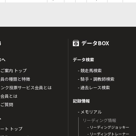
4
データBOX
方へ
データ検索
4のご案内 トップ
- 競走馬検索
T4会員の種類と特徴
- 騎手・調教師検索
トバンク投票サービス会員とは
- 過去レース検索
票会員とは
記録情報
るご質問
- メモリアル
へ
リーディング情報
- リーディングジョッキー
ポート トップ
- リーディングトレーナー