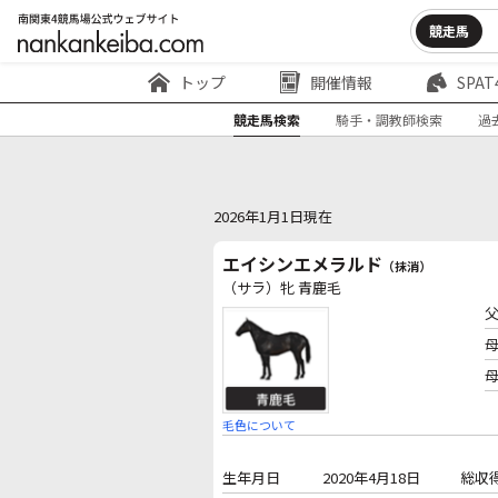
競走馬
トップ
開催情報
SPAT
競走馬検索
騎手・調教師検索
過
2026年1月1日現在
エイシンエメラルド
（抹消）
（サラ）牝 青鹿毛
毛色について
生年月日
2020年4月18日
総収