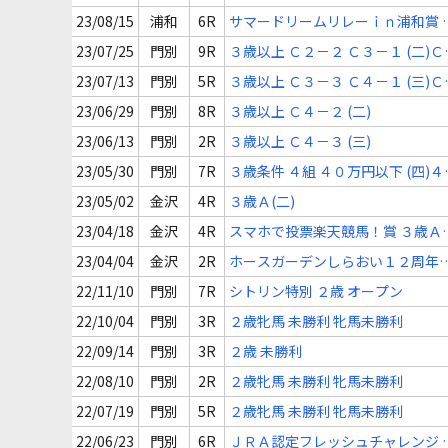
23/08/15
浦和
6R
サマードリームリレーｉｎ浦和賞 
歳(五)
23/07/25
門別
9R
３歳以上 Ｃ２－２ Ｃ３－１ (二)Ｃ
(一)
23/07/13
門別
5R
３歳以上 Ｃ３－３ Ｃ４－１ (三)Ｃ
(一)
23/06/29
門別
8R
３歳以上 Ｃ４－２ (二)
23/06/13
門別
2R
３歳以上 Ｃ４－３ (三)
23/05/30
門別
7R
３歳条件 ４組 ４０万円以下 (四)４
万円以下
23/05/02
金沢
4R
３歳Ａ(二)
23/04/18
金沢
4R
スマホで投票楽天競馬！賞 ３歳Ａ
(二)
23/04/04
金沢
2R
ホースガーデンしらおい１２周年
念 ３歳Ａ(二)
22/11/10
門別
7R
シトリン特別 ２歳 オープン
22/10/04
門別
3R
２歳牝馬 未勝利 牝馬未勝利
22/09/14
門別
3R
２歳 未勝利
22/08/10
門別
2R
２歳牝馬 未勝利 牝馬未勝利
22/07/19
門別
5R
２歳牝馬 未勝利 牝馬未勝利
22/06/23
門別
6R
ＪＲＡ認定フレッシュチャレンジ 