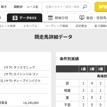
騎手
調教師
レース名
4
データBOX
開催日程
番組・登録馬
去レース検索
メモリアル
リーディング情報
認定厩舎
能力調教
競走馬詳細データ
条件別実績
父
(サラ)
タリスマニック
1着
2着
3着
母
(サラ)
エイシンジルコン
馬場状
母父
(サラ)
ディープインパクト
良
1
4
2
稍重
2
1
1
重
2
0
1
得賞金
16,240,000
不良
2
0
0