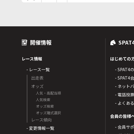
歳 牝馬新馬
開催情報
SPAT
レース情報
はじめての
- レース一覧
- SPAT
出走表
- SPA
オッズ
- ネッ
人気・高配当順
- 電話投
人気検索
- よくあ
オッズ検索
オッズ賭式選択
会員の皆様
レース傾向
- 会員サ
- 変更情報一覧