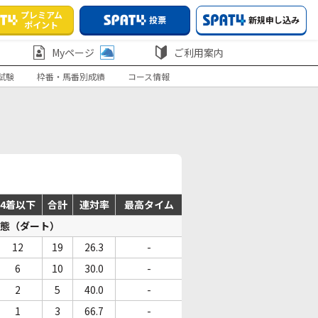
プレミアム
投票
新規申し込み
ポイント
Myページ
ご利用案内
試験
枠番・馬番別成績
コース情報
4着以下
合計
連対率
最高タイム
態（ダート）
12
19
26.3
-
6
10
30.0
-
2
5
40.0
-
1
3
66.7
-