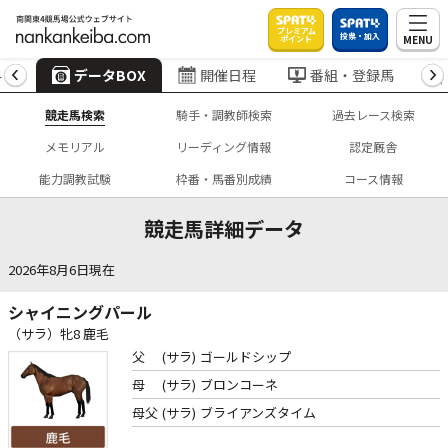
プレミアム
投票・加入
MENU
ポイント
4
データBOX
開催日程
番組・登録馬
競走馬検索
騎手・調教師検索
過去レース検索
メモリアル
リーディング情報
認定厩舎
能力調教試験
枠番・馬番別成績
コース情報
競走馬詳細データ
2026年8月6日現在
シャイニングパール
（サラ）牝8 鹿毛
父
(サラ)
ゴールドシップ
母
(サラ)
ブロンコーネ
母父
(サラ)
ブライアンズタイム