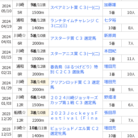
川崎
9
/11
加藤雄
着
頭
2024
スペアミント賞 Ｃ３(一)(二)
05/10
5R
1500m
5
10
番
人
浦和
9
/12
七夕裕
着
頭
ランチタイムチャレンジ Ｃ
2024
３(二)(三)
04/19
2R
1400m
10
8
番
人
川崎☆
5
/10
新原周
着
頭
2024
アスターテ賞 Ｃ３ 選定馬
04/01
6R
2000m
5
7
番
人
川崎
6
/12
本田紀
着
頭
2024
スターアニス賞 Ｃ３(一)(二)
03/15
7R
1500m
1
11
番
人
浦和
9
/12
増田充
着
頭
春告鳥（はるつげどり）特
2024
別 Ｃ２Ｃ３ 選抜馬
02/21
8R
2000m
1
10
番
人
川崎
3
/14
増田充
着
頭
アリアンロッド賞 Ｃ３ 選定
2024
馬
01/29
7R
2000m
3
9
番
人
川崎
6
/14
野畑凌
着
頭
２０２４川崎ジョッキーズ
2024
カップ第１戦 Ｃ３ 選定馬
01/03
12R
1500m
5
6
番
人
船橋☆
3
/10
張田昂
着
頭
２０２３ＪｏｃｋｅｙｓＦ
2023
ｅｓｔｉｖａｌ（Ｆｉｎａ
12/20
12R
2200m
2
7
番
人
ｌ１） Ｃ２ 選抜馬
川崎☆
10
/11
増田充
着
頭
ビュッシュドノエル賞 Ｃ２
2023
選定牝馬
12/15
8R
1400m
10
10
番
人