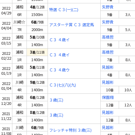
浦和
4
/12
矢野貴
着
頭
2022
特選 Ｃ３(一)(二)
04/29
6R
1500m
9
3
番
人
川崎☆
6
/9
矢野貴
着
頭
2022
アスターテ賞 Ｃ３ 選定馬
04/04
7R
2000m
9
5
番
人
浦和
5
/10
高橋哲
着
頭
2022
Ｃ３ ４歳イ
03/15
3R
1400m
9
3
番
人
浦和
3
/11
高橋哲
着
頭
2022
Ｃ３ ４歳イ
02/22
1R
1400m
7
8
番
人
浦和
5
/11
見越彬
着
頭
2022
Ｃ３ ４歳ウ
01/19
1R
1400m
4
8
番
人
川崎
9
/12
見越彬
着
頭
2022
Ｃ３(七)(八)(九)
01/04
4R
1400m
10
10
番
人
浦和
6
/12
保園翔
着
頭
2021
３歳(三)
12/20
4R
1400m
12
12
番
人
浦和
8
/12
見越彬
着
頭
2021
３歳(三)
11/22
3R
1400m
12
8
番
人
川崎
6
/9
見越彬
着
頭
2021
フレッチャ特別 ３歳(三)
11/08
5R
1400m
4
8