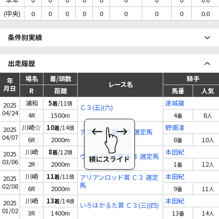
(中央)
0
0
0
0
0
0
0
0
0.0
条件別実績
出走履歴
場名
着/頭数
騎手
年
レース名
月日
R
距離
馬番
人気
浦和
5
/11
達城龍
着
頭
2025
Ｃ３(五)(六)
04/24
4R
1500m
4
8
番
人
川崎☆
10
/14
野畑凌
着
頭
2025
アスターテ賞 Ｃ３ 選定馬
04/07
6R
2000m
8
10
番
人
川崎
8
/12
本田紀
着
頭
2025
ヴィクトリア賞 Ｃ３ 選定馬
03/06
2R
2000m
1
12
番
人
川崎
11
/11
本田紀
着
頭
アリアンロッド賞 Ｃ３ 選定
2025
馬
02/08
6R
2000m
9
11
番
人
川崎
13
/14
本田紀
着
頭
2025
いろはかるた賞 Ｃ３(三)(四)
01/02
3R
1400m
13
14
番
人