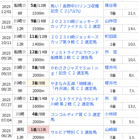
船橋☆
5
/12
篠谷葵
着
頭
馬い！長野中川リンゴ収穫
2023
記念 Ｃ２(八)(九)
12/01
6R
1500m
9
11
番
人
川崎☆
9
/14
山林信
着
頭
２０２３川崎ジョッキーズ
2023
カップファイナル Ｃ２ 選定
11/08
12R
1500m
5
14
番
人
馬
川崎☆
11
/12
町田直
着
頭
２０２３川崎ジョッキーズ
2023
カップ第９戦 Ｃ２ 選定馬
10/11
12R
1400m
1
10
番
人
船橋☆
12
/14
所 蛍
着
頭
ＹＪＳトライアルラウンド
2023
船橋第２戦 Ｃ２ 選抜馬
09/26
9R
1800m
4
10
番
人
川崎☆
8
/9
櫻井光
着
頭
かわさきジャズでＳｗｉｎ
2023
ｇ！記念 Ｃ２ 選定馬
09/15
9R
2000m
8
8
番
人
川崎☆
3
/8
櫻井光
着
頭
やまなみ五湖「相模湖」
2023
「丹沢湖」賞 Ｃ２ 選定馬
08/25
9R
2000m
1
7
番
人
川崎☆
12
/14
所 蛍
着
頭
ＹＪＳトライアルラウンド
2023
川崎 第２戦 Ｃ２ 選定馬
07/27
6R
1600m
6
13
番
人
川崎
4
/8
小林捺
着
頭
コンコルディア賞 Ｃ３ 選定
2023
馬
07/04
3R
2000m
5
5
番
人
浦和
1
/11
山崎誠
着
頭
2023
サルビア特別 Ｃ３ 選抜馬
06/26
12R
2000m
5
1
番
人