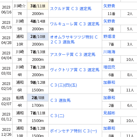
川崎☆
3
/11
矢野貴
着
頭
2023
スクルド賞 Ｃ３ 選定馬
06/16
7R
2000m
11
2
番
人
川崎
4
/14
矢野貴
着
頭
2023
ワルキューレ賞 Ｃ３ 選定馬
05/19
5R
2000m
2
5
番
人
浦和
2
/10
野畑凌
着
頭
オオムラサキツツジ特別 Ｃ
2023
２Ｃ３ 選抜馬
04/28
10R
2000m
7
3
番
人
川崎
7
/13
川端海
着
頭
2023
アスターテ賞 Ｃ３ 選定馬
04/04
3R
2000m
3
10
番
人
川崎
7
/12
増田充
着
頭
2023
ヴィクトリア賞 Ｃ３ 選定馬
03/01
4R
2000m
6
8
番
人
浦和
9
/12
加藤和
着
頭
2023
Ｃ３(三)(四)(五)
02/16
6R
1500m
9
11
番
人
船橋
2
/8
加藤和
着
頭
2023
Ｃ３ 選抜馬
02/07
4R
1700m
2
6
番
人
浦和
7
/11
見越彬
着
頭
2023
Ｃ３(二)
01/12
7R
1500m
2
10
番
人
浦和
5
/12
加藤和
着
頭
2022
ポインセチア特別 Ｃ３(一)
12/26
10R
1500m
8
11
番
人