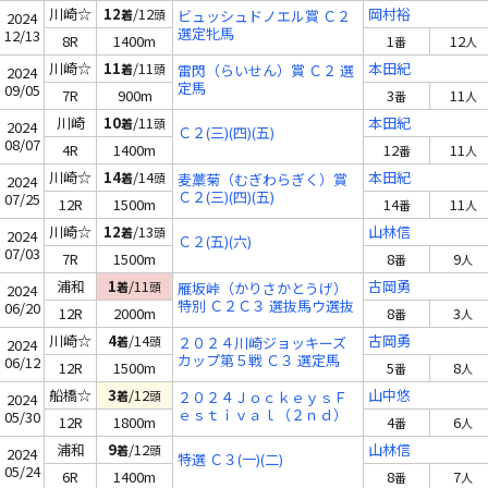
川崎☆
12
/12
岡村裕
着
頭
ビュッシュドノエル賞 Ｃ２
2024
選定牝馬
12/13
8R
1400m
1
12
番
人
川崎☆
11
/11
本田紀
着
頭
雷閃（らいせん）賞 Ｃ２ 選
2024
定馬
09/05
7R
900m
3
11
番
人
川崎
10
/11
本田紀
着
頭
2024
Ｃ２(三)(四)(五)
08/07
4R
1400m
12
11
番
人
川崎☆
14
/14
本田紀
着
頭
麦藁菊（むぎわらぎく）賞
2024
Ｃ２(三)(四)(五)
07/25
12R
1500m
14
11
番
人
川崎☆
12
/13
山林信
着
頭
2024
Ｃ２(五)(六)
07/03
7R
1500m
8
9
番
人
浦和
1
/11
古岡勇
着
頭
雁坂峠（かりさかとうげ）
2024
特別 Ｃ２Ｃ３ 選抜馬ウ選抜
06/20
12R
2000m
8
3
番
人
馬ア
川崎☆
4
/14
古岡勇
着
頭
２０２４川崎ジョッキーズ
2024
カップ第５戦 Ｃ３ 選定馬
06/12
12R
1500m
5
8
番
人
船橋☆
3
/12
山中悠
着
頭
２０２４ＪｏｃｋｅｙｓＦ
2024
ｅｓｔｉｖａｌ（２ｎｄ）
05/30
12R
1800m
4
6
番
人
Ｃ３ 選抜馬
浦和
9
/12
山林信
着
頭
2024
特選 Ｃ３(一)(二)
05/24
6R
1400m
8
7
番
人