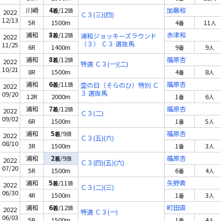
川崎
4
/12
加藤和
着
頭
2022
Ｃ３(三)(四)
12/13
5R
1500m
4
11
番
人
浦和
8
/12
赤津和
着
頭
浦和ジョッキーズラウンド
2022
（３） Ｃ３ 選抜馬
11/25
6R
1400m
9
9
番
人
浦和
8
/12
福原杏
着
頭
2022
特選 Ｃ３(一)(二)
10/21
8R
1500m
4
8
番
人
浦和
6
/11
福原杏
着
頭
空の日（そらのひ）特別 Ｃ
2022
３ 選抜馬
09/20
12R
2000m
1
6
番
人
浦和
7
/12
福原杏
着
頭
2022
Ｃ３(二)
09/02
6R
1500m
1
5
番
人
浦和
5
/9
福原杏
着
頭
2022
Ｃ３(五)(六)
08/10
3R
1500m
1
3
番
人
浦和
2
/9
福原杏
着
頭
2022
Ｃ３(四)(五)(六)
07/20
5R
1500m
6
4
番
人
浦和
5
/11
矢野貴
着
頭
2022
Ｃ３(二)(三)
06/30
4R
1500m
1
3
番
人
浦和
6
/12
町田直
着
頭
2022
特選 Ｃ３(一)
06/03
5R
1500m
1
4
番
人