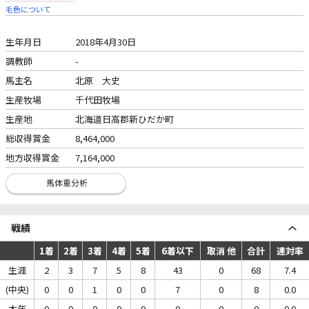
毛色について
生年月日
2018年4月30日
調教師
-
馬主名
北原 大史
生産牧場
千代田牧場
生産地
北海道日高郡新ひだか町
総収得賞金
8,464,000
地方収得賞金
7,164,000
戦績
1着
2着
3着
4着
5着
6着以下
取消 他
合計
連対率
生涯
2
3
7
5
8
43
0
68
7.4
(中央)
0
0
1
0
0
7
0
8
0.0
本年
0
0
0
0
0
0
0
0
0.0