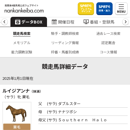
プレミアム
投票・加入
MENU
ポイント
4
データBOX
開催日程
番組・登録馬
競走馬検索
騎手・調教師検索
過去レース検索
メモリアル
リーディング情報
認定厩舎
能力調教試験
枠番・馬番別成績
コース情報
競走馬詳細データ
2025年1月1日現在
ルイジアンナ
（抹消）
（サラ）牝 栗毛
父
(サラ)
ダブルスター
母
(サラ)
ナナツボシ
母父
(サラ)
Ｓｏｕｔｈｅｒｎ Ｈａｌｏ