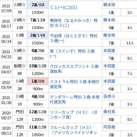
川崎☆
2
/8
藤本現
着
頭
2021
Ｃ１(一)(二)(三)
07/09
7R
1500m
1
2
番
人
川崎☆
7
/12
藤本現
着
頭
鳴神月（なるかみつき）特
2021
別 Ｂ３(二)
06/17
10R
1500m
9
4
番
人
川崎
2
/14
藤本現
着
頭
不如帰（ほととぎす）特別
2021
３歳(一)
05/24
5R
1500m
7
13
番
人
川崎☆
6
/9
本田重
着
頭
鶯（うぐいす）特別 ３歳
2021
(一)
04/23
8R
1600m
7
8
番
人
船橋☆
10
/12
本田重
着
頭
クロッカススプリント ３歳
2021
選抜馬
04/07
8R
1200m
3
7
番
人
川崎
1
/8
本田重
着
頭
ミストラル特別 ３歳 未格付
2021
選定馬
03/04
2R
900m
6
3
番
人
川崎
4
/8
森泰斗
着
頭
テンポラーレ特別 ３歳 未格
2021
付選定馬
01/26
1R
900m
3
3
番
人
門別
12
/12
桑村真
着
頭
リリーカップ〔Ｈ３〕（ダ
2020
ンカーク賞）
08/27
12R
1200m
8
8
番
人
門別
11
/12
阿部龍
着
頭
フルールカップ〔Ｈ３〕
2020
（アメリカンペイトリオッ
08/12
12R
1000m
2
2
番
人