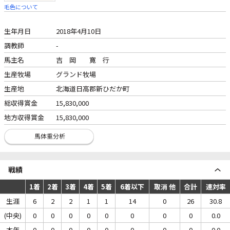
毛色について
生年月日
2018年4月10日
調教師
-
馬主名
吉 岡 寛 行
生産牧場
グランド牧場
生産地
北海道日高郡新ひだか町
総収得賞金
15,830,000
地方収得賞金
15,830,000
戦績
1着
2着
3着
4着
5着
6着以下
取消 他
合計
連対率
生涯
6
2
2
1
1
14
0
26
30.8
(中央)
0
0
0
0
0
0
0
0
0.0
本年
0
0
0
0
0
0
0
0
0.0