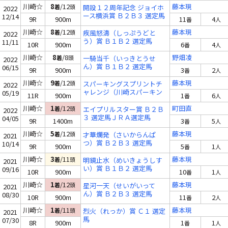
川崎☆
8
/12
藤本現
着
頭
開設１２周年記念 ジョイホ
2022
ース横浜賞 Ｂ２Ｂ３ 選定馬
12/14
9R
900m
11
4
番
人
川崎☆
8
/12
藤本現
着
頭
疾風怒濤（しっぷうどと
2022
う）賞 Ｂ１Ｂ２ 選定馬
11/11
10R
900m
6
4
番
人
川崎☆
8
/8
野畑凌
着
頭
一騎当千（いっきとうせ
2022
ん）賞 Ｂ１Ｂ２ 選定馬
06/15
9R
900m
3
2
番
人
川崎☆
9
/12
藤本現
着
頭
スパーキングスプリントチ
2022
ャレンジ（川崎スパーキン
05/19
11R
900m
1
6
番
人
グスプリントＴＲ）
川崎☆
1
/12
町田直
着
頭
エイプリルスター賞 Ｂ２Ｂ
2022
３ 選定馬ＪＲＡ選定馬
04/05
9R
1400m
3
5
番
人
川崎☆
5
/12
藤本現
着
頭
才華爛発（さいからんぱ
2021
つ）賞 Ｂ２Ｂ３ 選定馬
10/14
9R
900m
5
1
番
人
川崎☆
3
/11
藤本現
着
頭
明鏡止水（めいきょうしす
2021
い）賞 Ｂ１Ｂ２ 選定馬
09/16
10R
900m
10
1
番
人
川崎☆
1
/12
藤本現
着
頭
星河一天（せいがいって
2021
ん）賞 Ｂ２Ｂ３ 選定馬
08/30
10R
900m
11
2
番
人
川崎☆
1
/11
藤本現
着
頭
烈火（れっか）賞 Ｃ１ 選定
2021
馬
07/30
8R
900m
1
1
番
人