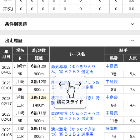
(中央)
0
0
0
0
0
0
0
0
0.0
条件別実績
出走履歴
場名
着/頭数
騎手
年
レース名
月日
R
距離
馬番
人気
川崎☆
6
/12
中島良
着
頭
勇気凛凛（ゆうきりんり
2023
ん）賞 Ｂ２Ｂ３ 選定馬
04/05
9R
900m
3
5
番
人
川崎
8
/12
中島良
着
頭
景星鳳凰（けいせいほうお
2023
う）賞 Ｂ１Ｂ２ 選定馬
03/01
8R
900m
8
7
番
人
浦和
3
/12
中島良
着
頭
初花月（はつはなづき）特
2023
別 Ｂ２(二)
02/17
11R
1400m
8
4
番
人
川崎
6
/11
中島良
着
頭
竜虎相博（りゅうこそうは
2023
く）賞 Ｂ２Ｂ３ 選定馬
02/01
9R
900m
11
9
番
人
川崎
8
/11
藤本現
着
頭
活火激発（かっかげきは
2023
つ）賞 Ｂ１Ｂ２ 選定馬
01/06
11R
900m
7
8
番
人