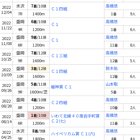
水沢
7
/10
高橋悠
着
頭
2022
Ｃ１四組
12/04
7R
1400m
1
9
番
人
盛岡
6
/10
高橋悠
着
頭
2022
Ｃ１
11/22
4R
1200m
1
6
番
人
盛岡
9
/11
高橋悠
着
頭
2022
Ｃ１
11/08
6R
1200m
11
8
番
人
盛岡
7
/12
高橋悠
着
頭
2022
Ｃ１三組
10/25
9R
1600m
12
5
番
人
盛岡
3
/12
鈴木祐
着
頭
2022
Ｃ１四組
10/09
10R
1600m
12
6
番
人
盛岡
5
/11
山本聡
着
頭
2022
姫神賞 Ｃ１
09/26
9R
1600m/芝
5
3
番
人
盛岡
4
/10
高橋悠
着
頭
2022
Ｃ２四組
08/28
8R
1200m
10
2
番
人
盛岡
1
/10
高橋悠
着
頭
いわて北緯４０度岩手町賞
2022
Ｃ２(七)
08/14
6R
1200m
11
3
番
人
水沢
8
/9
高橋悠
着
頭
2022
ハイペリカム賞 Ｃ１(六)
04/25
9R
1400m
4
4
番
人