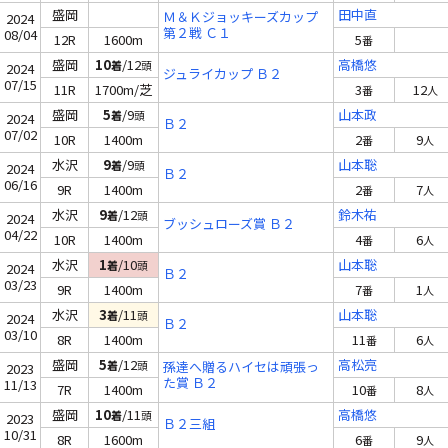
盛岡
田中直
Ｍ＆Ｋジョッキーズカップ
2024
第２戦 Ｃ１
08/04
12R
1600m
5
番
盛岡
10
/12
高橋悠
着
頭
2024
ジュライカップ Ｂ２
07/15
11R
1700m/芝
3
12
番
人
盛岡
5
/9
山本政
着
頭
2024
Ｂ２
07/02
10R
1400m
2
9
番
人
水沢
9
/9
山本聡
着
頭
2024
Ｂ２
06/16
9R
1400m
2
7
番
人
水沢
9
/12
鈴木祐
着
頭
2024
ブッシュローズ賞 Ｂ２
04/22
10R
1400m
4
6
番
人
水沢
1
/10
山本聡
着
頭
2024
Ｂ２
03/23
9R
1400m
7
1
番
人
水沢
3
/11
山本聡
着
頭
2024
Ｂ２
03/10
8R
1400m
11
6
番
人
盛岡
5
/12
高松亮
着
頭
孫達へ贈るハイセは頑張っ
2023
た賞 Ｂ２
11/13
7R
1400m
10
8
番
人
盛岡
10
/11
高橋悠
着
頭
2023
Ｂ２三組
10/31
8R
1600m
6
9
番
人