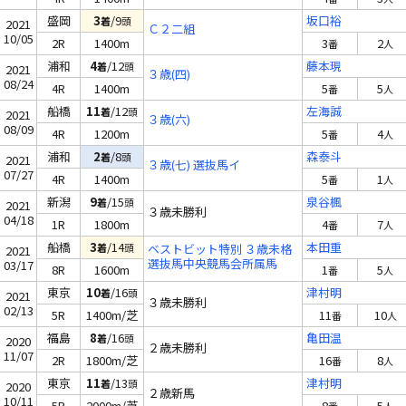
盛岡
3
/9
坂口裕
着
頭
2021
Ｃ２二組
10/05
2R
1400m
3
2
番
人
浦和
4
/12
藤本現
着
頭
2021
３歳(四)
08/24
4R
1400m
5
5
番
人
船橋
11
/12
左海誠
着
頭
2021
３歳(六)
08/09
4R
1200m
5
4
番
人
浦和
2
/8
森泰斗
着
頭
2021
３歳(七) 選抜馬イ
07/27
4R
1400m
5
1
番
人
新潟
9
/15
泉谷楓
着
頭
2021
３歳未勝利
04/18
1R
1800m
4
7
番
人
船橋
3
/14
本田重
着
頭
ベストビット特別 ３歳未格
2021
選抜馬中央競馬会所属馬
03/17
8R
1600m
1
5
番
人
東京
10
/16
津村明
着
頭
2021
３歳未勝利
02/13
5R
1400m/芝
11
10
番
人
福島
8
/16
亀田温
着
頭
2020
２歳未勝利
11/07
2R
1800m/芝
16
8
番
人
東京
11
/13
津村明
着
頭
2020
２歳新馬
10/11
5R
2000m/芝
8
5