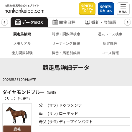
プレミアム
投票・加入
MENU
ポイント
4
データBOX
開催日程
番組・登録馬
競走馬検索
騎手・調教師検索
過去レース検索
メモリアル
リーディング情報
認定厩舎
能力調教試験
枠番・馬番別成績
コース情報
競走馬詳細データ
2026年3月20日現在
ダイヤモンドブルー
（抹消）
（サラ）牝 鹿毛
父
(サラ)
ドゥラメンテ
母
(サラ)
ローデッド
母父
(サラ)
ディープインパクト