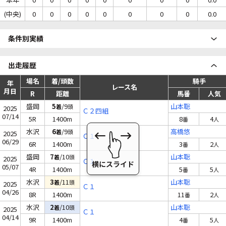
(中央)
0
0
0
0
0
0
0
0
0.0
条件別実績
出走履歴
場名
着/頭数
騎手
年
レース名
月日
R
距離
馬番
人気
盛岡
5
/9
山本聡
着
頭
2025
Ｃ２四組
07/14
5R
1400m
8
4
番
人
水沢
6
/9
高橋悠
着
頭
2025
Ｃ１
06/29
6R
1400m
3
2
番
人
盛岡
7
/10
山本聡
着
頭
2025
Ｃ１
05/07
4R
1400m
5
5
番
人
水沢
3
/11
山本聡
着
頭
2025
Ｃ１
04/26
8R
1400m
11
2
番
人
水沢
2
/10
山本聡
着
頭
2025
Ｃ１
04/14
9R
1400m
4
5
番
人