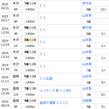
水沢
7
/11
鈴木祐
着
頭
2025
Ｃ１
03/31
6R
1400m
8
10
番
人
水沢
山本政
2025
Ｃ１
03/17
8R
1400m
9
番
水沢
9
/11
桑村真
着
頭
2024
Ｃ１
12/30
4R
1400m
8
5
番
人
水沢
3
/11
山本聡
着
頭
2024
Ｃ１
12/24
1R
1400m
4
5
番
人
水沢
4
/12
山本聡
着
頭
2024
Ｃ１
12/10
9R
1400m
6
3
番
人
水沢
5
/12
山本聡
着
頭
2024
Ｃ１
11/26
7R
1400m
7
2
番
人
盛岡
5
/12
山本政
着
頭
2024
Ｃ１五組
11/11
10R
1400m
2
8
番
人
盛岡
7
/12
山本聡
着
頭
2024
メンケント賞 Ｃ１(四)
10/28
11R
1400m
2
8
番
人
盛岡
4
/10
古岡勇
着
頭
2024
釜淵の滝賞 Ｃ１(二)
08/18
9R
1600m
9
9
番
人