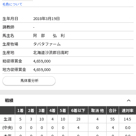
毛色について
生年月日
2018年3月19日
調教師
-
馬主名
阿 部 弘 利
生産牧場
タバタファーム
生産地
北海道沙流郡日高町
総収得賞金
4,659,000
地方収得賞金
4,659,000
戦績
1着
2着
3着
4着
5着
6着以下
取消 他
合計
連対率
生涯
5
3
10
4
10
23
4
55
14.5
(中央)
0
0
0
0
0
4
0
4
0.0
本年
0
0
0
0
0
0
0
0
0.0