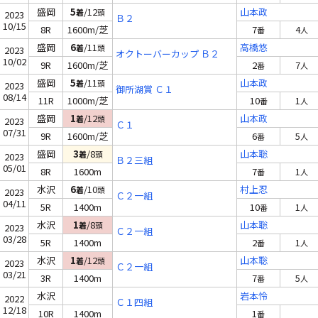
盛岡
5
/12
山本政
着
頭
2023
Ｂ２
10/15
8R
1600m/芝
7
4
番
人
盛岡
6
/11
高橋悠
着
頭
2023
オクトーバーカップ Ｂ２
10/02
9R
1600m/芝
2
7
番
人
盛岡
5
/11
山本政
着
頭
2023
御所湖賞 Ｃ１
08/14
11R
1000m/芝
10
1
番
人
盛岡
1
/12
山本政
着
頭
2023
Ｃ１
07/31
9R
1600m/芝
6
5
番
人
盛岡
3
/8
山本聡
着
頭
2023
Ｂ２三組
05/01
8R
1600m
7
1
番
人
水沢
6
/10
村上忍
着
頭
2023
Ｃ２一組
04/11
5R
1400m
10
1
番
人
水沢
1
/8
山本聡
着
頭
2023
Ｃ２一組
03/28
5R
1400m
2
1
番
人
水沢
1
/12
山本聡
着
頭
2023
Ｃ２一組
03/21
3R
1400m
7
5
番
人
水沢
岩本怜
2022
Ｃ１四組
12/18
10R
1400m
1
番