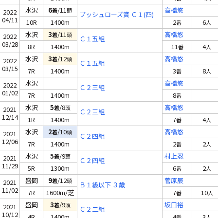
水沢
6
/11
高橋悠
着
頭
2022
ブッシュローズ賞 Ｃ１(四)
04/11
10R
1400m
2
6
番
人
水沢
3
/11
高橋悠
着
頭
2022
Ｃ１五組
03/28
8R
1400m
11
4
番
人
水沢
3
/12
高橋悠
着
頭
2022
Ｃ１五組
03/15
7R
1400m
3
8
番
人
水沢
高橋悠
2022
Ｃ２三組
01/02
7R
1400m
8
番
水沢
5
/8
高橋悠
着
頭
2021
Ｃ２三組
12/14
1R
1400m
7
4
番
人
水沢
2
/10
高橋悠
着
頭
2021
Ｃ２四組
12/06
7R
1400m
2
2
番
人
水沢
5
/9
村上忍
着
頭
2021
Ｃ２四組
11/29
5R
1300m
6
2
番
人
盛岡
9
/12
菅原辰
着
頭
2021
Ｂ１級以下 ３歳
11/02
7R
1600m/芝
7
10
番
人
盛岡
3
/9
坂口裕
着
頭
2021
Ｃ２二組
10/12
4R
1400m
4
3
番
人