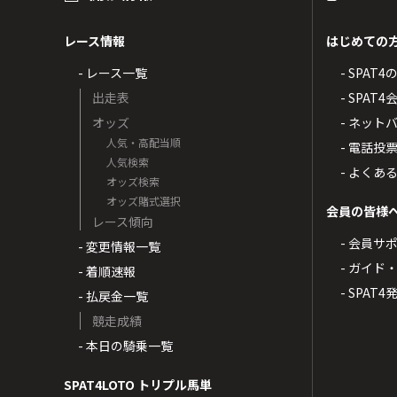
レース情報
はじめての
- レース一覧
- SPAT
出走表
- SPA
オッズ
- ネッ
人気・高配当順
- 電話投
人気検索
- よくあ
オッズ検索
オッズ賭式選択
会員の皆様
レース傾向
- 会員サ
- 変更情報一覧
- ガイド
- 着順速報
- SPAT
- 払戻金一覧
競走成績
- 本日の騎乗一覧
SPAT4LOTO トリプル馬単