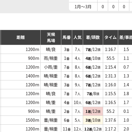
1月～3月
0
0
0
天候
距離
馬番
人気
着/頭数
タイム
差/事
馬場
1200m
晴/良
3
7
7
/12
1:16.7
1.5
番
人
着
頭
900m
雨/稍重
1
4
4
/10
55.5
1.1
番
人
着
頭
1200m
小雨/重
7
8
6
/12
1:15.4
0.7
番
人
着
頭
1400m
晴/稍重
7
8
6
/12
1:31.3
1.3
番
人
着
頭
1200m
晴/稍重
3
9
7
/12
1:16.0
1.4
番
人
着
頭
1200m
晴/良
7
7
7
/8
1:15.5
1.8
番
人
着
頭
1200m
晴/重
4
10
6
/12
1:16.5
1.7
番
人
着
頭
900m
晴/重
2
7
1
/12
55.2
0.1
番
人
着
頭
1500m
曇/稍重
6
5
3
/10
1:37.6
1.0
番
人
着
頭
1200m
曇/稍重
11
12
12
/12
1:17.2
2.0
番
人
着
頭