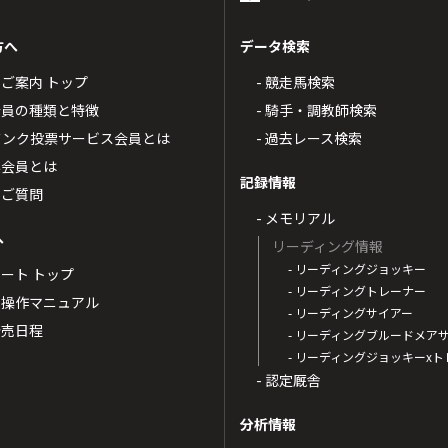
方へ
データ検索
4のご案内 トップ
- 競走馬検索
T4会員の種類と特徴
- 騎手・調教師検索
トバンク投票サービス会員とは
- 過去レース検索
票会員とは
記録情報
るご質問
- メモリアル
へ
リーディング情報
- リーディングジョッキー
ポート トップ
- リーディングトレーナー
・操作マニュアル
- リーディングサイアー
4発売日程
- リーディングブルードメア
- リーディングジョッキーx
- 認定厩舎
分析情報