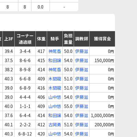
8
8
0.0
-
コーナー
負担
故
上3F
体重
騎手
調教師
獲得賞金
通過順
重量
39.4
3-4-4
417
神尾香
50.0
伊藤滋
0
円
37.5
8-6-6
415
和田譲
54.0
伊藤滋
150,000
円
38.2
8-9-8
414
神尾香
50.0
伊藤滋
0
円
40.3
6-6-8
409
木間龍
51.0
伊藤滋
0
円
39.0
6-8-9
416
木間龍
51.0
伊藤滋
0
円
39.0
4-4-4
406
山中悠
54.0
伊藤滋
0
円
40.0
1-1-1
409
山中悠
55.0
伊藤滋
0
円
37.6
6-4-4
414
和田譲
54.0
伊藤滋
1,000,000
円
40.1
2-2-2
412
古岡勇
51.0
伊藤滋
200,000
円
40.3
6-8-12
420
山中悠
54.0
伊藤滋
0
円