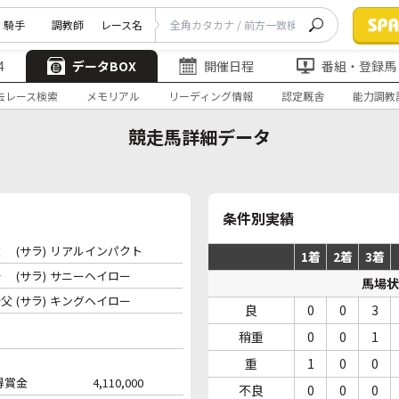
騎手
調教師
レース名
4
データBOX
開催日程
番組・登録馬
去レース検索
メモリアル
リーディング情報
認定厩舎
能力調教
競走馬詳細データ
条件別実績
父
(サラ)
リアルインパクト
1着
2着
3着
母
(サラ)
サニーヘイロー
馬場状
母父
(サラ)
キングヘイロー
良
0
0
3
稍重
0
0
1
重
1
0
0
得賞金
4,110,000
不良
0
0
0