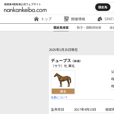
競走馬
トップ
開催情報
SPAT
競走馬検索
騎手・調教師検索
過
2025年1月25日現在
デュープス
（抹消）
（サラ）牝 栗毛
毛色について
生年月日
2017年4月10日
総収