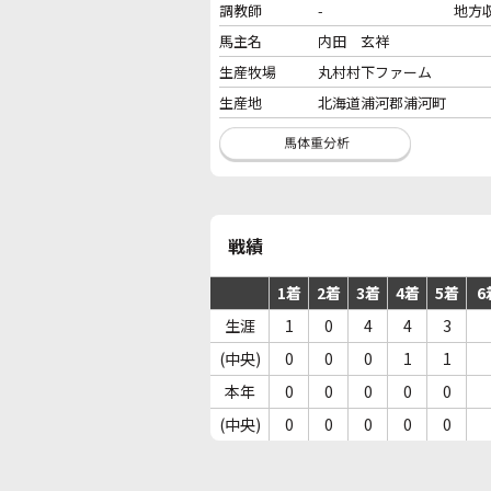
調教師
-
地方
馬主名
内田 玄祥
生産牧場
丸村村下ファーム
生産地
北海道浦河郡浦河町
戦績
1着
2着
3着
4着
5着
6
生涯
1
0
4
4
3
(中央)
0
0
0
1
1
本年
0
0
0
0
0
(中央)
0
0
0
0
0