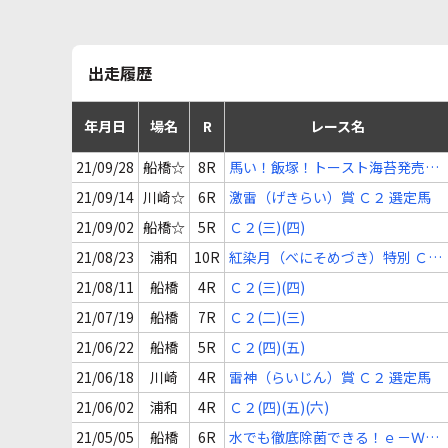
出走履歴
年月日
場名
R
レース名
21/09/28
船橋☆
8R
馬い！飯塚！トースト海苔発売記
念 Ｃ２ 選抜馬
21/09/14
川崎☆
6R
激雷（げきらい）賞 Ｃ２ 選定馬
21/09/02
船橋☆
5R
Ｃ２(三)(四)
21/08/23
浦和
10R
紅染月（べにそめづき）特別 Ｃ２
(三)
21/08/11
船橋
4R
Ｃ２(三)(四)
21/07/19
船橋
7R
Ｃ２(二)(三)
21/06/22
船橋
5R
Ｃ２(四)(五)
21/06/18
川崎
4R
雷神（らいじん）賞 Ｃ２ 選定馬
21/06/02
浦和
4R
Ｃ２(四)(五)(六)
21/05/05
船橋
6R
水でも徹底除菌できる！ｅ－ＷＡ