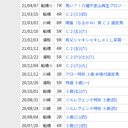
ＳＨ賞 Ｃ２(四)(五)
21/04/07
船橋☆
7R
馬い？！八幡平里山再生プロジェ
クト記念 Ｃ２ 選抜牝馬
21/03/15
船橋
4R
Ｃ２(三)(四)
21/03/02
川崎
8R
鳴雷（なるかみ）賞 Ｃ２ 選定馬
21/02/10
船橋
5R
Ｃ２(五)(六)
21/02/03
浦和
9R
秩父シャキシャキしゃくし菜賞 Ｃ
２(七)(八)
21/01/12
船橋
4R
Ｃ２(五)(六)
20/12/22
浦和
5R
Ｃ２(六)(七)(八)
20/12/04
船橋☆
6R
Ｃ２(八)(九)
20/11/12
川崎
3R
アロー特別 ３歳 未格付選定馬
20/10/20
浦和
5R
特選 ３歳(一)
20/10/01
船橋
3R
３歳(五)(六)
20/08/31
川崎
3R
ソルレヴェンテ特別 ３歳(四)
20/08/24
川崎
3R
ソルレヴェンテ特別 ３歳(四)
20/08/04
船橋
2R
３歳(三)(四)
20/07/20
船橋
4R
３歳(三)(四)