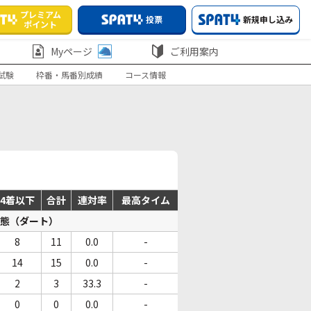
プレミアム
投票
新規申し込み
ポイント
Myページ
ご利用案内
試験
枠番・馬番別成績
コース情報
4着以下
合計
連対率
最高タイム
態（ダート）
8
11
0.0
-
14
15
0.0
-
2
3
33.3
-
0
0
0.0
-