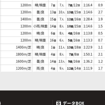
1200m
晴/稍重
7
7
7
/12
1:16.4
0.9
番
人
着
頭
1200m
曇/良
13
10
13
/15
1:14.6
2.7
番
人
着
頭
1400m
曇/良
15
7
12
/16
1:28.4
1.9
番
人
着
頭
1200m
小雨/稍重
14
8
10
/15
1:14.6
1.5
番
人
着
頭
1200m
晴/良
6
8
4
/16
1:13.8
0.5
番
人
着
頭
1200m
晴/稍重
16
6
5
/16
1:13.3
0.7
番
人
着
頭
1400m/芝
晴/良
1
11
13
/18
1:22.9
1.1
番
人
着
頭
1800m/芝
晴/稍重
4
8
7
/8
1:50.1
2.1
番
人
着
頭
1600m/芝
曇/良
14
13
9
/16
1:36.2
1.2
番
人
着
頭
1200m/芝
雨/良
4
9
12
/14
1:11.9
1.7
番
人
着
頭
4
データBOX