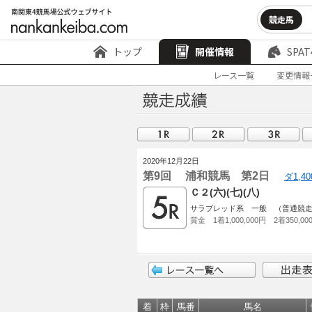
競走馬
トップ
開催情報
SPAT
レース一覧
変更情報
2020年12月22日
第9回 浦和競馬 第2日
ダ1,4
Ｃ２(六)(七)(八)
サラブレッド系 一般 （普通競
賞金 1着1,000,000円 2着350,00
着
枠
馬番
馬名