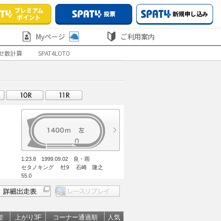
プレミアム
投票
新規申し込み
ポイント
Myページ
ご利用案内
せ数計算
SPAT4LOTO
1:23.8 1999.09.02 良・雨
セタノキング 牡9 石崎 隆之
55.0
差
上がり3F
コーナー通過順
人気