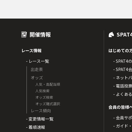
開催情報
SPAT
レース情報
はじめての
- レース一覧
- SPAT
出走表
- SPA
オッズ
- ネッ
人気・高配当順
- 電話投
人気検索
- よくあ
オッズ検索
オッズ賭式選択
会員の皆様
レース傾向
- 会員サ
- 変更情報一覧
- ガイド
- 着順速報