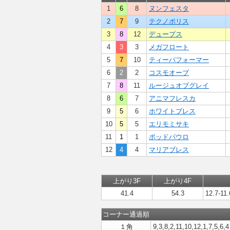
1
6
8
ヌンフェスタ
2
7
9
テクノポリス
3
8
12
デュープス
4
3
3
メガフロート
5
7
10
ティーパフォーマー
6
2
2
コスモオーブ
7
8
11
ルージュオブグレイ
8
6
7
アニマフレスカ
9
5
6
ホワイトブレス
10
5
5
エリモミサキ
11
1
1
ポッドパウロ
12
4
4
マリアブレス
上がり3F
上がり4F
41.4
54.3
12.7-11.
コーナー通過順
１角
9,3,8,2,11,10,12,1,7,5,6,4