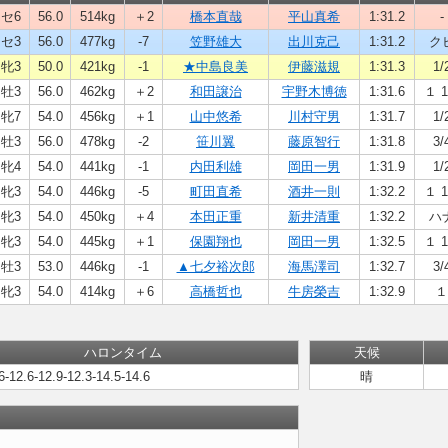
セ6
56.0
514kg
＋2
橋本直哉
平山真希
1:31.2
-
セ3
56.0
477kg
-7
笠野雄大
出川克己
1:31.2
ク
牝3
50.0
421kg
-1
★中島良美
伊藤滋規
1:31.3
1/
牡3
56.0
462kg
＋2
和田譲治
宇野木博徳
1:31.6
１ 1
牝7
54.0
456kg
＋1
山中悠希
川村守男
1:31.7
1/
牡3
56.0
478kg
-2
笹川翼
藤原智行
1:31.8
3/
牝4
54.0
441kg
-1
内田利雄
岡田一男
1:31.9
1/
牝3
54.0
446kg
-5
町田直希
酒井一則
1:32.2
１ 1
牝3
54.0
450kg
＋4
本田正重
新井清重
1:32.2
ハ
牝3
54.0
445kg
＋1
保園翔也
岡田一男
1:32.5
１ 1
牡3
53.0
446kg
-1
▲七夕裕次郎
海馬澤司
1:32.7
3/
牝3
54.0
414kg
＋6
高橋哲也
牛房榮吉
1:32.9
１
ハロンタイム
天候
6-12.6-12.9-12.3-14.5-14.6
晴