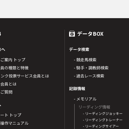
4
データBOX
方へ
データ検索
4のご案内 トップ
- 競走馬検索
T4会員の種類と特徴
- 騎手・調教師検索
トバンク投票サービス会員とは
- 過去レース検索
票会員とは
記録情報
るご質問
- メモリアル
へ
リーディング情報
- リーディングジョッキー
ポート トップ
- リーディングトレーナー
・操作マニュアル
- リーディングサイアー