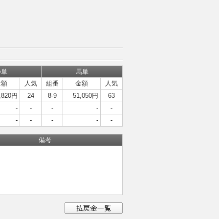
枠単
馬単
金額
人気
組番
金額
人気
,820円
24
8-9
51,050円
63
-
-
-
-
-
-
-
-
-
-
備考