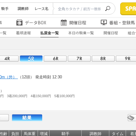
騎手
調教師
レース名
4
データBOX
開催日程
番組・登録馬
一覧
着順速報
払戻金一覧
本日の騎乗一覧
開催日程
組合
00m（外）
（12頭）
発走時刻 12:30
走）
0円 3着200,000円 4着150,000円 5着100,000円
性齢
負担
馬体重
増減
騎手
調教師
タイム
着