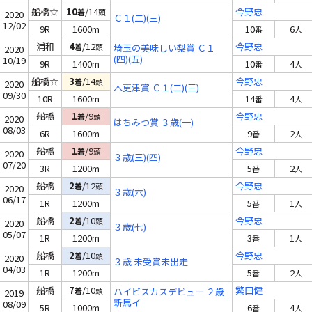
船橋☆
10
/14
今野忠
着
頭
2020
Ｃ１(二)(三)
12/02
9R
1600m
10
6
番
人
浦和
4
/12
今野忠
着
頭
埼玉の美味しい梨賞 Ｃ１
2020
(四)(五)
10/19
9R
1400m
10
4
番
人
船橋☆
3
/14
今野忠
着
頭
2020
木更津賞 Ｃ１(二)(三)
09/30
10R
1600m
14
4
番
人
船橋
1
/9
今野忠
着
頭
2020
はちみつ賞 ３歳(一)
08/03
6R
1600m
9
2
番
人
船橋
1
/9
今野忠
着
頭
2020
３歳(三)(四)
07/20
3R
1200m
5
2
番
人
船橋
2
/12
今野忠
着
頭
2020
３歳(六)
06/17
1R
1200m
5
1
番
人
船橋
2
/10
今野忠
着
頭
2020
３歳(七)
05/07
1R
1200m
3
1
番
人
船橋
2
/10
今野忠
着
頭
2020
３歳 未受賞未出走
04/03
1R
1200m
5
2
番
人
船橋
7
/10
繁田健
着
頭
ハイビスカスデビュー ２歳
2019
新馬イ
08/09
5R
1000m
6
4
番
人