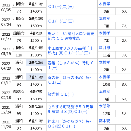
川崎☆
8
/12
本橋孝
着
頭
2022
Ｃ１(一)(二)(三)
08/05
7R
1400m
9
6
番
人
川崎☆
5
/13
本橋孝
着
頭
2022
Ｃ１(一)(二)(三)
07/04
9R
1600m
7
7
番
人
船橋☆
4
/9
本橋孝
着
頭
馬い！甘い 菊池メロン発売
2022
記念 Ｃ１ 選抜牝馬
06/23
7R
1500m
7
2
番
人
川崎☆
9
/14
酒井忍
着
頭
小田原オリジナル品種「十
2022
郎梅」賞 Ｃ１(一)(二)(三)
05/19
12R
1500m
11
3
番
人
浦和
2
/12
本橋孝
着
頭
春暖（しゅんだん）特別 Ｃ
2022
１(一)
04/29
9R
1400m
2
2
番
人
浦和
2
/12
本橋孝
着
頭
春の夢（はるのゆめ）特別
2022
Ｃ１(二)
03/17
9R
1400m
10
8
番
人
船橋☆
6
/7
本橋孝
着
頭
2022
駿光賞 Ｃ１(一)
02/18
8R
1600m
3
6
番
人
浦和
5
/12
木間龍
着
頭
もうすぐ町制施行５０周年
2021
川島賞 Ｂ３(四)Ｃ１(一)
12/24
9R
1400m
12
3
番
人
浦和
6
/12
藤本現
着
頭
神楽月（かぐらづき）特別
2021
Ｂ３(四)Ｃ１(一)
11/26
9R
1400m
9
6
番
人