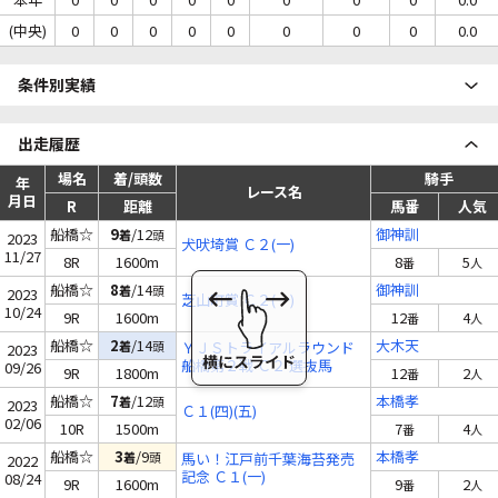
(中央)
0
0
0
0
0
0
0
0
0.0
条件別実績
出走履歴
場名
着/頭数
騎手
年
レース名
月日
R
距離
馬番
人気
船橋☆
9
/12
御神訓
着
頭
2023
犬吠埼賞 Ｃ２(一)
11/27
8R
1600m
8
5
番
人
船橋☆
8
/14
御神訓
着
頭
2023
芝山町賞 Ｃ２(一)
10/24
9R
1600m
12
4
番
人
船橋☆
2
/14
大木天
着
頭
ＹＪＳトライアルラウンド
2023
船橋第２戦 Ｃ２ 選抜馬
09/26
9R
1800m
12
2
番
人
船橋☆
7
/12
本橋孝
着
頭
2023
Ｃ１(四)(五)
02/06
10R
1500m
7
4
番
人
船橋☆
3
/9
本橋孝
着
頭
馬い！江戸前千葉海苔発売
2022
記念 Ｃ１(一)
08/24
9R
1600m
9
2
番
人