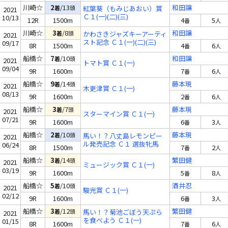
川崎☆
2
/13
和田譲
着
頭
紅葉葵（もみじあおい）賞
2021
Ｃ１(一)(二)(三)
10/13
12R
1500m
4
5
番
人
川崎☆
3
/8
和田譲
着
頭
かわさきジャズキーアーティ
2021
スト記念 Ｃ１(一)(二)(三)
09/17
8R
1500m
4
6
番
人
船橋☆
7
/10
和田譲
着
頭
2021
トマト賞 Ｃ１(一)
09/04
9R
1600m
7
6
番
人
船橋☆
9
/14
藤本現
着
頭
2021
木更津賞 Ｃ１(一)
08/13
9R
1600m
2
6
番
人
船橋☆
3
/7
藤本現
着
頭
2021
スターマイン賞 Ｃ１(一)
07/21
9R
1600m
6
3
番
人
船橋☆
2
/10
藤本現
着
頭
馬い！？八丈島レモンピー
2021
ル発売記念 Ｃ１ 選抜牝馬
06/24
8R
1500m
7
2
番
人
船橋☆
3
/14
繁田健
着
頭
2021
ミュージック賞 Ｃ１(一)
03/19
9R
1600m
5
8
番
人
船橋☆
5
/10
酒井忍
着
頭
2021
駿光賞 Ｃ１(一)
02/12
9R
1600m
6
3
番
人
船橋☆
3
/12
繁田健
着
頭
馬い！？菊池ごぼう天ぷら
2021
を食べよう Ｃ１(一)
01/15
8R
1600m
7
6
番
人