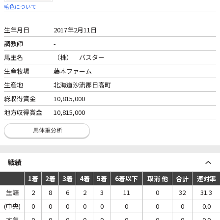
毛色について
生年月日
2017年2月11日
調教師
-
馬主名
（株） バスター
生産牧場
藤本ファーム
生産地
北海道沙流郡日高町
総収得賞金
10,815,000
地方収得賞金
10,815,000
戦績
1着
2着
3着
4着
5着
6着以下
取消 他
合計
連対率
生涯
2
8
6
2
3
11
0
32
31.3
(中央)
0
0
0
0
0
0
0
0
0.0
本年
0
0
0
0
0
0
0
0
0.0