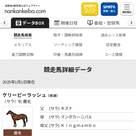
プレミアム
投票・加入
MENU
ポイント
4
データBOX
開催日程
番組・登録馬
競走馬検索
騎手・調教師検索
過去レース検索
メモリアル
リーディング情報
認定厩舎
能力調教試験
枠番・馬番別成績
コース情報
競走馬詳細データ
2025年1月1日現在
ケリービーラッシュ
（抹消）
（サラ）牝 鹿毛
父
(サラ)
キズナ
母
(サラ)
マンボカーニバル
母父
(サラ)
Ｋｉｎｇｍａｍｂｏ