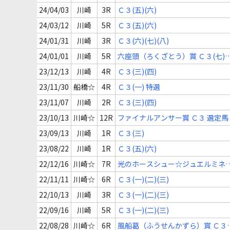
24/04/03
川崎
3R
Ｃ３(五)(六)
24/03/12
川崎
5R
Ｃ３(五)(六)
24/01/31
川崎
3R
Ｃ３(六)(七)(八)
24/01/01
川崎
5R
六座頭（ろくざとう）賞 Ｃ３(七)
(八)
23/12/13
川崎
4R
Ｃ３(三)(四)
23/11/30
船橋☆
4R
Ｃ３(一) 特選
23/11/07
川崎
2R
Ｃ３(三)(四)
23/10/13
川崎☆
12R
ファイナルアンサー賞 Ｃ３ 選定馬
23/09/13
川崎
1R
Ｃ３(三)
23/08/22
川崎
1R
Ｃ３(五)(六)
22/12/16
川崎☆
7R
光のホースシュー☆ジュエルミネ
ション Ｃ２(七)(八)(九)
22/11/11
川崎☆
6R
Ｃ３(一)(二)(三)
22/10/13
川崎
3R
Ｃ３(一)(二)(三)
22/09/16
川崎
5R
Ｃ３(一)(二)(三)
22/08/28
川崎☆
6R
風船葛（ふうせんかずら）賞 Ｃ３