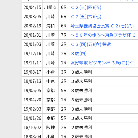
(三)
20/04/15
川崎☆
6R
Ｃ２(三)(四)(五)
20/03/05
川崎
6R
Ｃ２(五)(六)(七)
20/02/19
浦和
6R
埼玉県養鶏協会長賞 Ｃ２(七)(八)
20/01/31
川崎
7R
～５０年の歩み～東急プラザ杯 Ｃ
(七)(八)(九)
20/01/03
川崎
3R
Ｃ３(四)(五)(六) 特選
19/12/16
川崎
2R
３歳(四)
19/11/17
川崎
2R
友好珍獣 ピグモン杯 ３歳(四)(イ)
19/08/17
小倉
3R
３歳未勝利
19/07/13
中京
3R
３歳未勝利
19/05/05
京都
5R
３歳未勝利
19/04/20
京都
2R
３歳未勝利
19/02/03
京都
2R
３歳未勝利
19/01/26
京都
5R
３歳未勝利
18/10/02
阪神
2R
２歳未勝利
18/08/04
小倉
2R
２歳未勝利