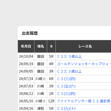
出走履歴
年月日
場名
R
レース名
24/10/04
園田
5R
Ｃ２三 ３歳以上
24/09/19
園田
4R
ゴールデンジョッキーカップＤａ
７ハロンＣ２三 ３歳以上
24/09/05
園田
3R
Ｃ２三 ３歳以上
24/07/24
川崎☆
6R
Ｃ３(三)(四)
24/07/03
川崎
3R
Ｃ３(五)(六)
24/06/12
川崎
1R
Ｃ３(三)(四)
24/05/10
川崎☆
12R
ファイナルアンサー賞 Ｃ３ 選定馬
24/04/16
浦和
5R
Ｃ３(九)(十)