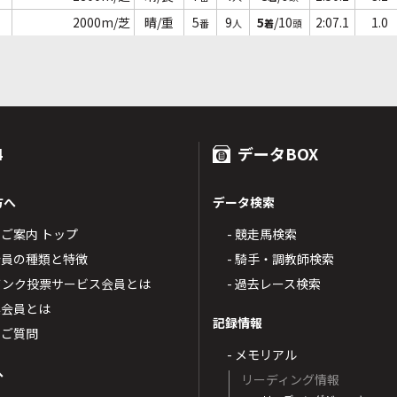
2000m/芝
晴/重
5
9
5
/10
2:07.1
1.0
番
人
着
頭
4
データBOX
方へ
データ検索
4のご案内 トップ
- 競走馬検索
T4会員の種類と特徴
- 騎手・調教師検索
トバンク投票サービス会員とは
- 過去レース検索
票会員とは
記録情報
るご質問
- メモリアル
へ
リーディング情報