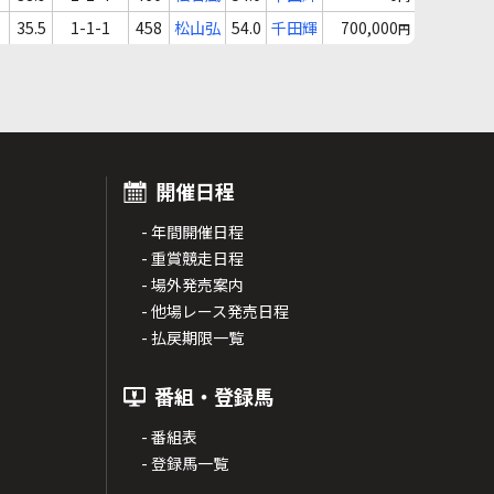
35.5
1-1-1
458
松山弘
54.0
千田輝
700,000
円
開催日程
- 年間開催日程
- 重賞競走日程
- 場外発売案内
- 他場レース発売日程
- 払戻期限一覧
番組・登録馬
- 番組表
- 登録馬一覧