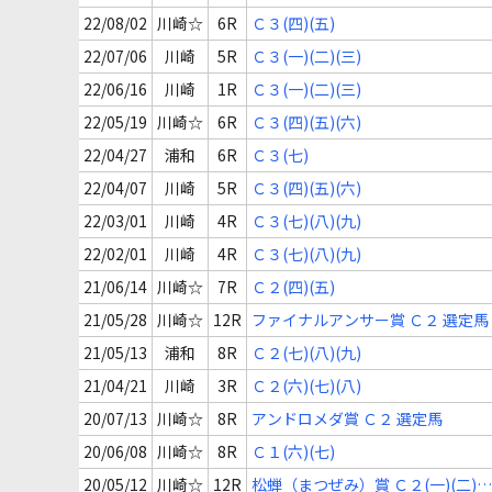
(一)(二)(三)
22/08/02
川崎☆
6R
Ｃ３(四)(五)
22/07/06
川崎
5R
Ｃ３(一)(二)(三)
22/06/16
川崎
1R
Ｃ３(一)(二)(三)
22/05/19
川崎☆
6R
Ｃ３(四)(五)(六)
22/04/27
浦和
6R
Ｃ３(七)
22/04/07
川崎
5R
Ｃ３(四)(五)(六)
22/03/01
川崎
4R
Ｃ３(七)(八)(九)
22/02/01
川崎
4R
Ｃ３(七)(八)(九)
21/06/14
川崎☆
7R
Ｃ２(四)(五)
21/05/28
川崎☆
12R
ファイナルアンサー賞 Ｃ２ 選定馬
21/05/13
浦和
8R
Ｃ２(七)(八)(九)
21/04/21
川崎
3R
Ｃ２(六)(七)(八)
20/07/13
川崎☆
8R
アンドロメダ賞 Ｃ２ 選定馬
20/06/08
川崎☆
8R
Ｃ１(六)(七)
20/05/12
川崎☆
12R
松蝉（まつぜみ）賞 Ｃ２(一)(二)