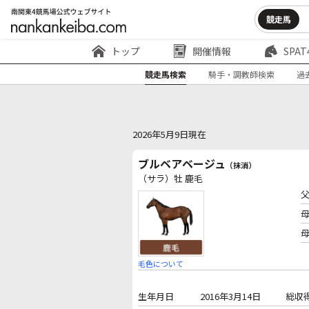
競走馬
トップ
開催情報
SPAT
競走馬検索
騎手・調教師検索
過
2026年5月9日現在
ブルベアベージュ
（抹消）
（サラ）牡 鹿毛
毛色について
生年月日
2016年3月14日
総収