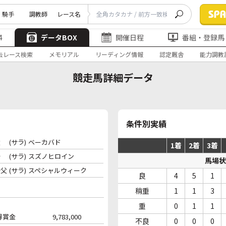
騎手
調教師
レース名
4
データBOX
開催日程
番組・登録馬
去レース検索
メモリアル
リーディング情報
認定厩舎
能力調教
競走馬詳細データ
条件別実績
父
(サラ)
ベーカバド
1着
2着
3着
母
(サラ)
スズノヒロイン
馬場状
母父
(サラ)
スペシャルウィーク
良
4
5
1
稍重
1
1
3
重
0
1
1
得賞金
9,783,000
不良
0
0
0