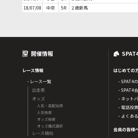
18/07/08
中京
5R
２歳新馬
開催情報
SPAT
レース情報
はじめての
- レース一覧
- SPAT
出走表
- SPA
オッズ
- ネッ
人気・高配当順
- 電話投
人気検索
- よくあ
オッズ検索
オッズ賭式選択
会員の皆様
レース傾向