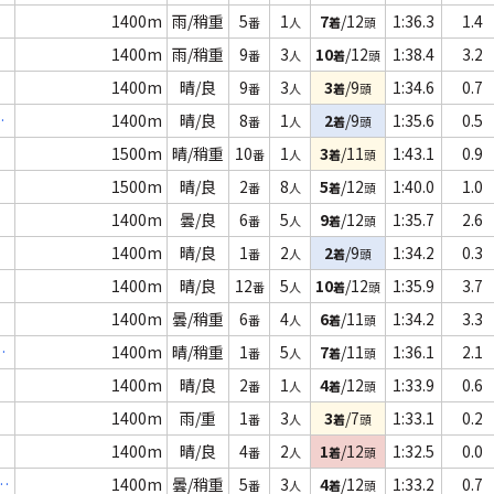
1400m
雨/稍重
5
1
7
/12
1:36.3
1.4
番
人
着
頭
1400m
雨/稍重
9
3
10
/12
1:38.4
3.2
番
人
着
頭
1400m
晴/良
9
3
3
/9
1:34.6
0.7
番
人
着
頭
1400m
晴/良
8
1
2
/9
1:35.6
0.5
番
人
着
頭
1500m
晴/稍重
10
1
3
/11
1:43.1
0.9
番
人
着
頭
1500m
晴/良
2
8
5
/12
1:40.0
1.0
番
人
着
頭
1400m
曇/良
6
5
9
/12
1:35.7
2.6
番
人
着
頭
1400m
晴/良
1
2
2
/9
1:34.2
0.3
番
人
着
頭
1400m
晴/良
12
5
10
/12
1:35.9
3.7
番
人
着
頭
1400m
曇/稍重
6
4
6
/11
1:34.2
3.3
番
人
着
頭
ー
1400m
晴/稍重
1
5
7
/11
1:36.1
2.1
番
人
着
頭
1400m
晴/良
2
1
4
/12
1:33.9
0.6
番
人
着
頭
1400m
雨/重
1
3
3
/7
1:33.1
0.2
番
人
着
頭
1400m
晴/良
4
2
1
/12
1:32.5
0.0
番
人
着
頭
1400m
曇/稍重
5
3
4
/12
1:33.2
0.7
番
人
着
頭