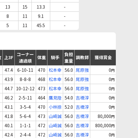
13
15
13.3
-
8
11
9.1
-
5
11
45.5
-
コーナー
負担
故
上3F
体重
騎手
調教師
獲得賞金
通過順
重量
47.4
6-10-11
470
松本幸
56.0
尾原強
0
円
43.9
8-8-8
468
松本幸
56.0
尾原強
0
円
44.7
10-12-12
473
松本幸
56.0
尾原強
0
円
46.2
2-5-11
464
鷹見陸
54.0
吉橋淳
0
円
43.1
3-5-4
470
小林捺
52.0
吉橋淳
0
円
41.8
5-6-4
473
山崎誠
56.0
吉橋淳
80,000
円
40.1
1-1-1
472
山崎誠
56.0
吉橋淳
800,000
円
42.4
2-4-4
472
山崎誠
56.0
吉橋淳
0
円