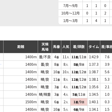
7月～9月
1
1
0
10月～12月
0
1
2
1月～3月
1
4
1
天候
距離
馬番
人気
着/頭数
タイム
差/事
馬場
1400m
曇/不良
4
11
11
/11
1:42.9
7.6
番
人
着
頭
ｙ
1400m
曇/良
8
8
8
/8
1:37.3
3.9
番
人
着
頭
1400m
晴/良
10
10
12
/12
1:38.7
5.6
番
人
着
頭
1400m
晴/良
11
8
12
/12
1:38.1
5.3
番
人
着
頭
1400m
晴/重
3
4
11
/12
1:35.6
2.1
番
人
着
頭
1400m
晴/稍重
3
4
5
/11
1:34.5
1.0
番
人
着
頭
1500m
晴/良
6
2
1
/9
1:40.1
0.3
番
人
着
頭
1400m
晴/良
10
5
6
/9
1:34.1
1.5
番
人
着
頭