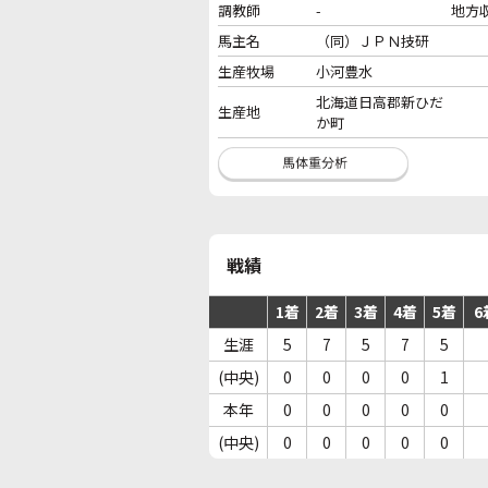
調教師
-
地方
馬主名
（同）ＪＰＮ技研
生産牧場
小河豊水
北海道日高郡新ひだ
生産地
か町
戦績
1着
2着
3着
4着
5着
6
生涯
5
7
5
7
5
(中央)
0
0
0
0
1
本年
0
0
0
0
0
(中央)
0
0
0
0
0