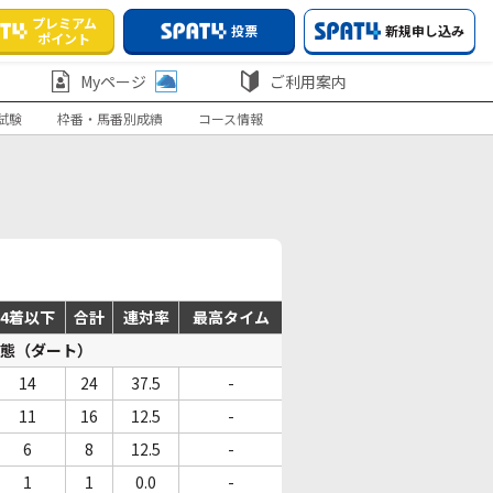
プレミアム
投票
新規申し込み
ポイント
Myページ
ご利用案内
試験
枠番・馬番別成績
コース情報
4着以下
合計
連対率
最高タイム
態（ダート）
14
24
37.5
-
11
16
12.5
-
6
8
12.5
-
1
1
0.0
-