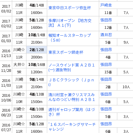
川崎
4
/14
戸崎圭
着
頭
2017
東京中日スポーツ弥生杯
03/02
11R
1600m
11
7
番
人
川崎
5
/12
張田昂
着
頭
多摩川オープン 【地方交
2017
流】 Ａ１(下)
02/02
11R
1600m
12
7
番
人
川崎
10
/14
酒井忍
着
頭
報知オールスターカップ
2017
（ＳIII）
01/03
11R
2100m
5
9
番
人
川崎☆
2
/12
張田昂
着
頭
2016
東京スポーツ師走杯
12/13
11R
2000m
4
7
番
人
大井☆
10
/16
張田昂
着
頭
ノースウインド賞 Ａ２Ｂ１
2016
(一) 選抜特別
11/28
9R
1200m
15
5
番
人
川崎
9
/14
張田昂
着
頭
ＪＢＣクラシック（Ｊｐｎ
2016
I）
11/03
11R
2100m
2
10
番
人
川崎☆
4
/13
張田昂
着
頭
清川村宮ヶ瀬クリスマスみ
2016
んなのつどい特別 Ａ２Ｂ１
10/06
10R
1500m
6
5
番
人
(一)
川崎☆
4
/10
張田昂
着
頭
週刊ギャロップ葉月（はづ
2016
き）杯
08/23
11R
1500m
5
3
番
人
川崎☆
5
/12
張田昂
着
頭
’１６スパーキングサマーチ
2016
ャレンジ
07/27
11R
1600m
6
3
番
人