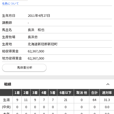
毛色について
生年月日
2011年4月27日
調教師
-
馬主名
長浜 和也
生産牧場
長浜忠
生産地
北海道新冠郡新冠町
総収得賞金
62,367,000
地方収得賞金
62,367,000
戦績
1着
2着
3着
4着
5着
6着以下
取消 他
合計
連対率
生涯
9
11
9
7
7
21
0
64
31.3
(中央)
0
0
0
0
0
0
0
0
0.0
本年
0
0
0
0
0
0
0
0
0.0