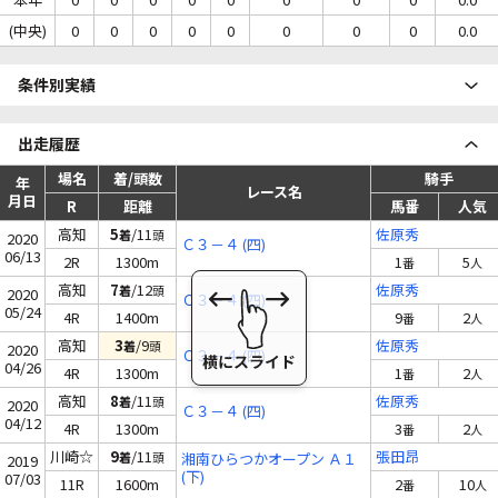
(中央)
0
0
0
0
0
0
0
0
0.0
条件別実績
出走履歴
場名
着/頭数
騎手
年
レース名
月日
R
距離
馬番
人気
高知
5
/11
佐原秀
着
頭
2020
Ｃ３－４ (四)
06/13
2R
1300m
1
5
番
人
高知
7
/12
佐原秀
着
頭
2020
Ｃ３－４ (四)
05/24
4R
1400m
9
2
番
人
高知
3
/9
佐原秀
着
頭
2020
Ｃ３－４ (四)
04/26
4R
1300m
1
2
番
人
高知
8
/11
佐原秀
着
頭
2020
Ｃ３－４ (四)
04/12
4R
1300m
3
2
番
人
川崎☆
9
/11
張田昂
着
頭
湘南ひらつかオープン Ａ１
2019
(下)
07/03
11R
1600m
2
10
番
人