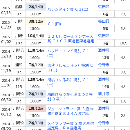
船橋
2
/14
張田昂
着
頭
2015
バレンタイン賞 Ｃ１(二)
02/13
9R
1600m
6
7
番
人
川崎
3
/12
張田昂
着
頭
2015
Ｃ１(四)
01/29
8R
1500m
5
5
番
人
川崎
10
/14
張田昂
着
頭
１２ｔｈ ゴールデンホース
2015
賞 Ｃ１Ｃ２ 栗毛栃栗毛選定
01/02
10R
1500m
2
10
番
人
馬
川崎☆
11
/14
酒井忍
着
頭
ハッピーエンド特別 Ｃ１
2014
(二)
12/18
12R
1600m
13
4
番
人
浦和
7
/12
今野忠
着
頭
深秋（しんしゅう）特別 Ｃ
2014
１(二)
11/19
9R
1500m
8
3
番
人
川崎☆
12
/14
酒井忍
着
頭
胡桃（くるみ）特別 Ｃ１
2014
(一)
11/07
11R
1600m
14
4
番
人
川崎☆
2
/11
酒井忍
着
頭
湘南ひらつか七夕まつり特
2014
別 ３歳(一)
06/30
8R
1600m
4
1
番
人
川崎☆
1
/12
酒井忍
着
頭
ジューンフラワー賞 ３歳 未
2014
格付選定馬ＪＲＡ選定馬
06/12
9R
1500m
2
2
番
人
川崎☆
2
/13
今野忠
着
頭
メイフラワー賞 ３歳 未格付
2014
選定馬ＪＲＡ選定馬
05/20
8R
1500m
13
1