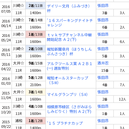
川崎☆
2
/11
張田昂
着
頭
デイリー文月（ふみづき）
2016
杯
07/05
11R
1400m
3
3
番
人
川崎☆
7
/14
張田昂
着
頭
’１６スパーキングナイトチ
2016
ャレンジ
06/14
11R
1600m
6
2
番
人
川崎☆
1
/13
張田昂
着
頭
ｔｖｋサブチャンネル中継
2016
開始記念 Ａ２(下)
05/24
11R
1600m
8
6
番
人
川崎☆
2
/10
張田昂
着
頭
報知新聞皐月（ほうちしん
2016
ぶんさつき）杯
05/11
10R
1600m
5
3
番
人
大井☆
9
/15
酒井忍
着
頭
アルクツールス賞 Ａ２Ｂ１
2016
(一) 選抜特別
04/22
11R
1600m
15
7
番
人
川崎
5
/12
張田昂
着
頭
報知オールスターカップ
2016
（ＳIII）
01/03
11R
2100m
4
7
番
人
大井☆
3
/14
張田昂
着
頭
2015
マイルグランプリ（ＳII）
11/04
11R
1600m
2
12
番
人
川崎☆
4
/10
張田昂
着
頭
相模原市緑区（さがみはら
2015
しみどりく）特別 Ａ２(下)
10/20
11R
1600m
1
1
番
人
浦和
1
/12
張田昂
着
頭
2015
’１５ プラチナカップ
09/22
11R
1400m
1
3
番
人