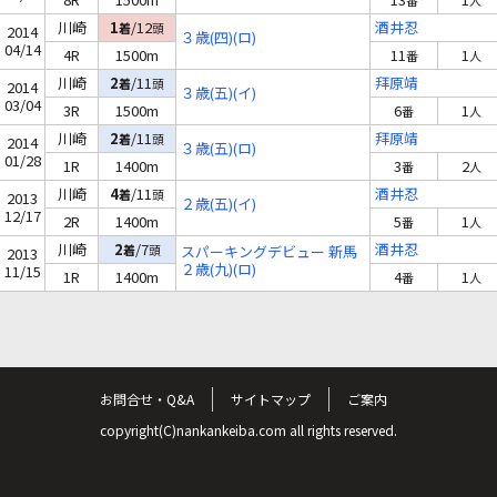
番
人
川崎
1
/12
酒井忍
着
頭
2014
３歳(四)(ロ)
04/14
4R
1500m
11
1
番
人
川崎
2
/11
拜原靖
着
頭
2014
３歳(五)(イ)
03/04
3R
1500m
6
1
番
人
川崎
2
/11
拜原靖
着
頭
2014
３歳(五)(ロ)
01/28
1R
1400m
3
2
番
人
川崎
4
/11
酒井忍
着
頭
2013
２歳(五)(イ)
12/17
2R
1400m
5
1
番
人
川崎
2
/7
酒井忍
着
頭
スパーキングデビュー 新馬
2013
２歳(九)(ロ)
11/15
1R
1400m
4
1
番
人
お問合せ・Q&A
サイトマップ
ご案内
copyright(C)nankankeiba.com all rights reserved.