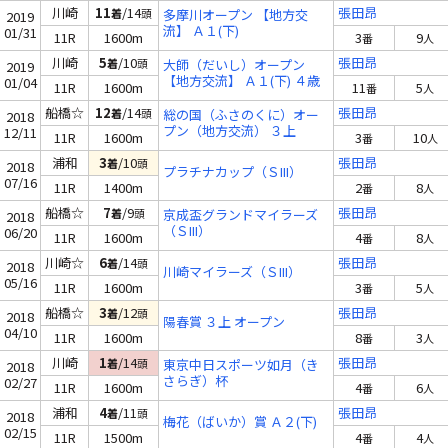
川崎
11
/14
張田昂
着
頭
多摩川オープン 【地方交
2019
流】 Ａ１(下)
01/31
11R
1600m
3
9
番
人
川崎
5
/10
張田昂
着
頭
大師（だいし）オープン
2019
【地方交流】 Ａ１(下) ４歳
01/04
11R
1600m
11
5
番
人
上オープン
船橋☆
12
/14
張田昂
着
頭
総の国（ふさのくに）オー
2018
プン（地方交流） ３上
12/11
11R
1600m
3
10
番
人
浦和
3
/10
張田昂
着
頭
2018
プラチナカップ（ＳIII）
07/16
11R
1400m
2
8
番
人
船橋☆
7
/9
張田昂
着
頭
京成盃グランドマイラーズ
2018
（ＳIII）
06/20
11R
1600m
4
8
番
人
川崎☆
6
/14
張田昂
着
頭
2018
川崎マイラーズ（ＳIII）
05/16
11R
1600m
3
5
番
人
船橋☆
3
/12
張田昂
着
頭
2018
陽春賞 ３上 オープン
04/10
11R
1600m
8
3
番
人
川崎
1
/14
張田昂
着
頭
東京中日スポーツ如月（き
2018
さらぎ）杯
02/27
11R
1600m
4
6
番
人
浦和
4
/11
張田昂
着
頭
2018
梅花（ばいか）賞 Ａ２(下)
02/15
11R
1500m
4
4
番
人