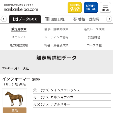
プレミアム
投票・加入
MENU
ポイント
4
データBOX
開催日程
番組・登録馬
競走馬検索
騎手・調教師検索
過去レース検索
メモリアル
リーディング情報
認定厩舎
能力調教試験
枠番・馬番別成績
コース情報
競走馬詳細データ
2024年6月1日現在
インフォーマー
（抹消）
（サラ）牡 栗毛
父
(サラ)
タイムパラドックス
母
(サラ)
カネショウベガ
母父
(サラ)
ナグルスキー