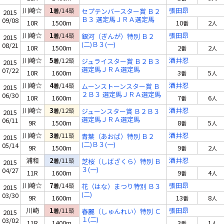
川崎☆
1
/14
張田昂
着
頭
セプテンバースター賞 Ｂ２
2015
Ｂ３ 選定馬ＪＲＡ選定馬
09/08
10R
1500m
10
2
番
人
川崎☆
1
/14
張田昂
着
頭
銀河（ぎんが）特別 Ｂ２
2015
(二)Ｂ３(一)
08/21
10R
1500m
2
2
番
人
川崎☆
5
/12
酒井忍
着
頭
ジュライスター賞 Ｂ２Ｂ３
2015
選定馬ＪＲＡ選定馬
07/22
10R
1600m
3
5
番
人
川崎☆
4
/14
酒井忍
着
頭
ムーンストーンスター賞 Ｂ
2015
２Ｂ３ 選定馬ＪＲＡ選定馬
06/30
10R
1600m
7
6
番
人
川崎☆
3
/12
酒井忍
着
頭
ジューンスター賞 Ｂ２Ｂ３
2015
選定馬ＪＲＡ選定馬
06/11
9R
1500m
8
5
番
人
川崎☆
3
/11
酒井忍
着
頭
青葉（あおば）特別 Ｂ２
2015
(二)Ｂ３(一)
05/14
9R
1500m
9
2
番
人
浦和
2
/11
酒井忍
着
頭
芝桜（しばざくら）特別 Ｂ
2015
３(一)
04/27
11R
1600m
9
4
番
人
川崎☆
7
/14
張田昂
着
頭
花（はな）まつり特別 Ｂ３
2015
(二)
03/30
9R
1600m
13
8
番
人
川崎
1
/11
張田昂
着
頭
春麗（しゅんれい）特別 Ｃ
2015
１(二)
03/02
11R
1400m
3
1
番
人