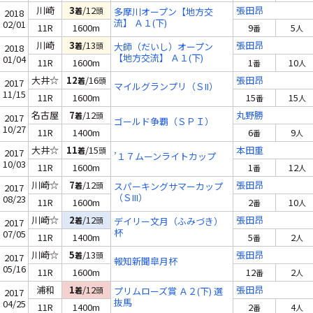
川崎
3
/12
張田昂
着
頭
多摩川オープン【地方交
2018
流】 Ａ１(下)
02/01
11R
1600m
9
5
番
人
川崎
3
/13
張田昂
着
頭
大師（だいし）オープン
2018
【地方交流】 Ａ１(下)
01/04
11R
1600m
1
10
番
人
大井☆
12
/16
張田昂
着
頭
2017
マイルグランプリ（ＳII）
11/15
11R
1600m
15
15
番
人
名古屋
7
/12
丸野勝
着
頭
2017
ゴールド争覇（ＳＰＩ）
10/27
11R
1400m
6
9
番
人
大井☆
11
/15
本田重
着
頭
2017
’１７ムーンライトカップ
10/03
11R
1600m
1
12
番
人
川崎☆
7
/12
張田昂
着
頭
スパーキングサマーカップ
2017
（ＳIII）
08/23
11R
1600m
2
10
番
人
川崎☆
2
/12
張田昂
着
頭
デイリー文月（ふみづき）
2017
杯
07/05
11R
1400m
5
2
番
人
川崎☆
5
/13
張田昂
着
頭
2017
報知新聞皐月杯
05/16
11R
1600m
12
2
番
人
浦和
1
/12
張田昂
着
頭
プリムローズ賞 Ａ２(下) 選
2017
抜馬
04/25
11R
1400m
2
4
番
人