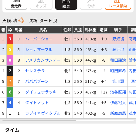
出走表
オッズ
分析
レース傾向
結果
天候: 晴
馬場: ダート 良
着
枠
馬番
馬名
性齢
負担
馬体重
増減
騎手
調
1
3
3
ハーバーショー
牡3
56.0
438kg
＋9
野畑凌
高
2
5
5
シェナマーブル
牡3
56.0
463kg
＋8
藤江渉
山
3
8
8
アメリカンサンデー
牡3
56.0
443kg
-8
和田譲治
鈴
4
2
2
セレステラ
牝3
54.0
475kg
-4
町田直希
内
5
7
7
バババブーン
牡3
56.0
517kg
＋4
笹川翼
酒
6
6
6
ダイリュウラッキー
牡3
56.0
457kg
＋17
池谷匠翔
村
7
4
4
タイトノット
牡3
56.0
441kg
＋5
伊藤裕人
武
8
1
1
ラブイネヴィタブル
牝3
54.0
402kg
-5
新原周馬
茂
タイム