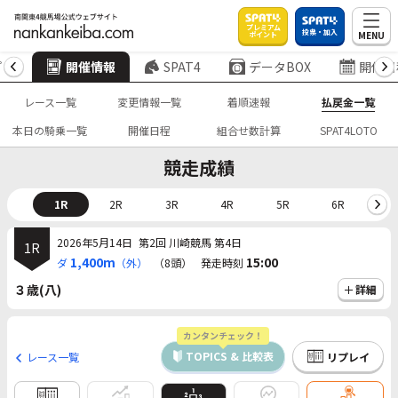
プレミアム
投票・加入
MENU
ポイント
プ
開催情報
SPAT4
データBOX
開催日
レース一覧
変更情報一覧
着順速報
払戻金一覧
本日の騎乗一覧
開催日程
組合せ数計算
SPAT4LOTO
競走成績
1R
2R
3R
4R
5R
6R
7
2026年5月14日
第2回 川崎競馬 第4日
1R
1,400m
15:00
ダ
（外）
（8頭）
発走時刻
３歳(八)
詳細
カンタンチェック！
TOPICS & 比較表
レース一覧
リプレイ