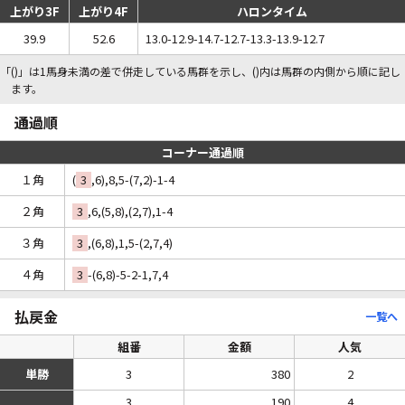
上がり3F
上がり4F
ハロンタイム
39.9
52.6
13.0-12.9-14.7-12.7-13.3-13.9-12.7
「()」は1馬身未満の差で併走している馬群を示し、()内は馬群の内側から順に記し
ます。
通過順
コーナー通過順
１角
(
3
,6),8,5-(7,2)-1-4
２角
3
,6,(5,8),(2,7),1-4
３角
3
,(6,8),1,5-(2,7,4)
４角
3
-(6,8)-5-2-1,7,4
払戻金
一覧へ
組番
金額
人気
単勝
3
380
2
3
190
4