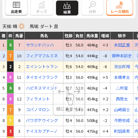
出走表
オッズ
分析
レース傾向
結果
天候: 晴
馬場: ダート 良
着
枠
馬番
馬名
性齢
負担
馬体重
増減
騎手
1
6
7
サウンドバッハ
牡3
56.0
484kg
＋3
本田正重
2
7
10
フィアマフルミネ
牝4
54.0
444kg
-8
御神本訓史
3
2
2
エイシントゥラン
牝6
54.0
469kg
-6
池谷匠翔
4
8
11
タイセイフランク
牡3
56.0
499kg
＋5
本橋孝太
5
6
8
ハピネスマインド
牝7
52.0
463kg
-4
△所蛍
6
8
12
フィラメント
牡5
56.0
454kg
＋2
西啓太
7
7
9
コパノマロン
牝3
54.0
447kg
＋2
山崎誠士
8
5
6
パワポケウイング
牡4
56.0
508kg
-2
今野忠成
9
3
3
ナイスカプチーノ
牡4
56.0
475kg
＋4
町田直希