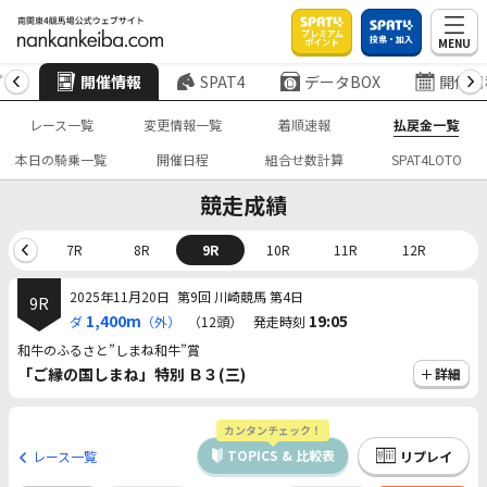
プレミアム
投票・加入
MENU
ポイント
プ
開催情報
SPAT4
データBOX
開催日
レース一覧
変更情報一覧
着順速報
払戻金一覧
本日の騎乗一覧
開催日程
組合せ数計算
SPAT4LOTO
競走成績
6R
7R
8R
9R
10R
11R
12R
2025年11月20日
第9回 川崎競馬 第4日
9R
1,400m
19:05
ダ
（外）
（12頭）
発走時刻
和牛のふるさと”しまね和牛”賞
「ご縁の国しまね」特別 Ｂ３(三)
詳細
カンタンチェック！
TOPICS & 比較表
レース一覧
リプレイ