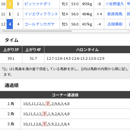
10
5
5
ピッツァナポリ
牝3
53.0
455kg
-8
☆佐野遥久
11
1
1
イソエヴィクラント
牡4
56.0
484kg
＋4
新原周馬
12
4
4
ゴールデンカガヤ
牡5
56.0
437kg
-4
古岡勇樹
タイム
上がり3F
上がり4F
ハロンタイム
39.1
51.7
12.7-12.6-14.3-12.6-13.2-13.0-12.9
「()」は1馬身未満の差で併走している馬群を示し、()内は馬群の内側から順に記し
ます。
通過順
コーナー通過順
１角
10,5,11,12,1,
7
,2,9,6,3,4,8
２角
10,11,5,12,
7
,1,9,2,6,3,4,8
３角
10,11,12,6,
7
,5,9,2,1,3,8,4