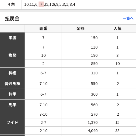
４角
10,11,6,
7
,(2,12),9,5,3,1,8,4
払戻金
一覧へ
組番
金額
人気
単勝
7
150
1
7
110
1
複勝
10
190
3
2
890
10
枠複
6-7
310
1
普通馬複
7-10
550
2
枠単
6-7
360
1
馬単
7-10
560
2
7-10
270
2
ワイド
2-7
1,370
15
2-10
4,040
33