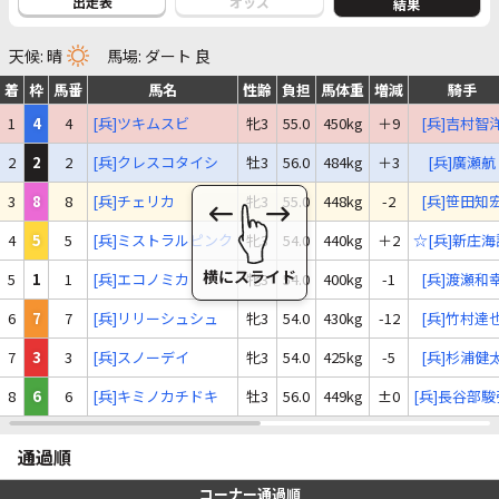
出走表
オッズ
結果
天候: 晴
馬場: ダート 良
着
枠
馬番
馬名
性齢
負担
馬体重
増減
騎手
1
4
4
[兵]ツキムスビ
牝3
55.0
450kg
＋9
[兵]吉村智
2
2
2
[兵]クレスコタイシ
牡3
56.0
484kg
＋3
[兵]廣瀬航
3
8
8
[兵]チェリカ
牝3
55.0
448kg
-2
[兵]笹田知
4
5
5
[兵]ミストラルピンク
牝3
54.0
440kg
＋2
☆[兵]新庄海
5
1
1
[兵]エコノミカ
牝3
54.0
400kg
-1
[兵]渡瀬和
6
7
7
[兵]リリーシュシュ
牝3
54.0
430kg
-12
[兵]竹村達
7
3
3
[兵]スノーデイ
牝3
54.0
425kg
-5
[兵]杉浦健
8
6
6
[兵]キミノカチドキ
牡3
56.0
449kg
±0
[兵]長谷部駿
通過順
コーナー通過順