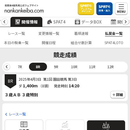
プレミアム
投票・加入
MENU
ポイント
プ
開催情報
SPAT4
データBOX
開催日
レース一覧
変更情報一覧
着順速報
払戻金一覧
本日の騎乗一覧
開催日程
組合せ数計算
SPAT4LOTO
競走成績
6R
7R
8R
9R
10R
11R
12R
2025年4月3日
第1回 園田競馬 第3日
8R
1,400m
14:20
ダ
（8頭）
発走時刻
３歳ＡＢ ３歳特別
詳細
レース一覧