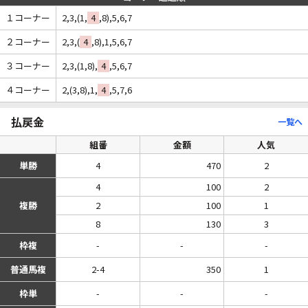
１コーナー
2,3,(1,
4
,8),5,6,7
２コーナー
2,3,(
4
,8),1,5,6,7
３コーナー
2,3,(1,8),
4
,5,6,7
４コーナー
2,(3,8),1,
4
,5,7,6
払戻金
一覧へ
組番
金額
人気
単勝
4
470
2
4
100
2
複勝
2
100
1
8
130
3
枠複
-
-
-
普通馬複
2-4
350
1
枠単
-
-
-