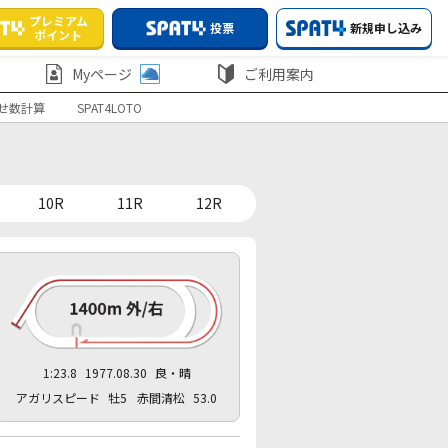
プレミアム
投票
新規申し込み
ポイント
Myページ
ご利用案内
せ数計算
SPAT4LOTO
10R
11R
12R
1:23.8
1977.08.30
良・晴
アガリスピード
牡5
赤間清松
53.0