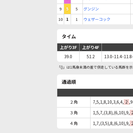
9
5
5
グンジン
10
1
1
ウェザーコック
タイム
上がり3F
上がり4F
39.0
51.2
13.0-11.4-11.8
「()」は1馬身未満の差で併走している馬群を示
通過順
２角
7,5,1,8,10,3,6,4,
2
,9
３角
1,5,7,(3,8),(6,10),9,
４角
1,7,(3,5),8,(6,10),9,