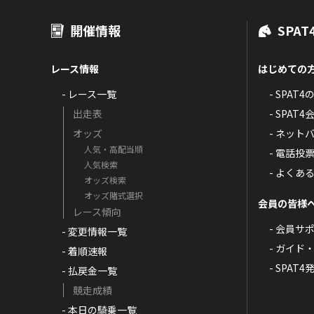
開催情報
SPAT
レース情報
はじめての
- レース一覧
- SPAT
出走表
- SPA
オッズ
- ネッ
人気・高配当順
- 電話投
人気検索
- よくあ
オッズ検索
オッズ賭式選択
会員の皆様
レース傾向
- 会員サ
- 変更情報一覧
- ガイド
- 着順速報
- SPAT
- 払戻金一覧
競走成績
- 本日の騎乗一覧