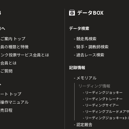
4
データBOX
方へ
データ検索
4のご案内 トップ
- 競走馬検索
T4会員の種類と特徴
- 騎手・調教師検索
トバンク投票サービス会員とは
- 過去レース検索
票会員とは
記録情報
るご質問
- メモリアル
へ
リーディング情報
- リーディングジョッキー
ポート トップ
- リーディングトレーナー
・操作マニュアル
- リーディングサイアー
4発売日程
- リーディングブルードメア
- リーディングジョッキーx
- 認定厩舎