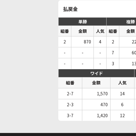
払戻金
単勝
複勝
組番
金額
人気
組番
金額
2
870
4
2
2
-
-
-
7
6
-
-
-
3
1
ワイド
組番
金額
人気
2-7
1,570
14
2-3
470
6
3-7
1,420
12