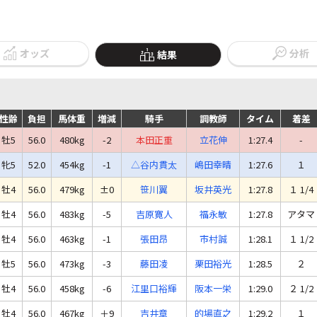
オッズ
分析
結果
性齢
負担
馬体重
増減
騎手
調教師
タイム
着差
牡5
56.0
480kg
-2
本田正重
立花伸
1:27.4
-
牝5
52.0
454kg
-1
△谷内貫太
嶋田幸晴
1:27.6
１
牡4
56.0
479kg
±0
笹川翼
坂井英光
1:27.8
１ 1/4
牡4
56.0
483kg
-5
吉原寛人
福永敏
1:27.8
アタマ
牡4
56.0
463kg
-1
張田昂
市村誠
1:28.1
１ 1/2
牡5
56.0
473kg
-3
藤田凌
栗田裕光
1:28.5
２
牡4
56.0
458kg
-6
江里口裕輝
阪本一栄
1:29.0
２ 1/2
牡4
56.0
467kg
＋9
吉井章
的場直之
1:29.2
１