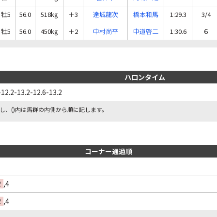
牡5
56.0
518kg
＋3
達城龍次
橋本和馬
1:29.3
3/4
牡5
56.0
450kg
＋2
中村尚平
中道啓二
1:30.6
６
ハロンタイム
-12.2-13.2-12.6-13.2
し、()内は馬群の内側から順に記します。
コーナー通過順
2
,4
2
,4