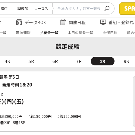
騎手
調教師
レース名
4
データBOX
開催日程
番組・登録馬
一覧
着順速報
払戻金一覧
本日の騎乗一覧
開催日程
組合
競走成績
4R
5R
6R
7R
8R
9R
競馬 第5日
18:20
発走時刻
ｇ
(四)(五)
3着300,000円
4着180,000円
5着120,000円
4着23P
5着15P