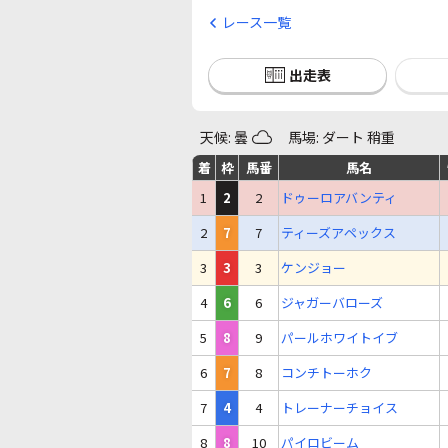
レース一覧
出走表
天候: 曇
馬場: ダート 稍重
着
枠
馬番
馬名
1
2
2
ドゥーロアバンティ
2
7
7
ティーズアペックス
3
3
3
ケンジョー
4
6
6
ジャガーバローズ
5
8
9
パールホワイトイブ
6
7
8
コンチトーホク
7
4
4
トレーナーチョイス
8
8
10
パイロビーム