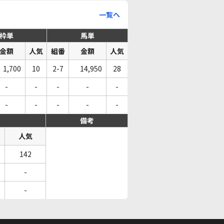
一覧へ
枠単
馬単
金額
人気
組番
金額
人気
1,700
10
2-7
14,950
28
-
-
-
-
-
-
-
-
-
-
備考
人気
0
142
-
-