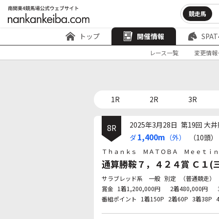
競走馬
トップ
開催情報
SPAT
レース一覧
変更情報
1R
2R
3R
2025年3月28日
第19回 大井
8R
1,400m
ダ
（外）
（10頭）
Ｔｈａｎｋｓ ＭＡＴＯＢＡ Ｍｅｅｔｉｎ
通算勝鞍７，４２４賞 Ｃ１(三)
サラブレッド系 一般
別定
（普通競走）
賞金
1着1,200,000円
2着480,000円
番組ポイント
1着150P
2着60P
3着38P