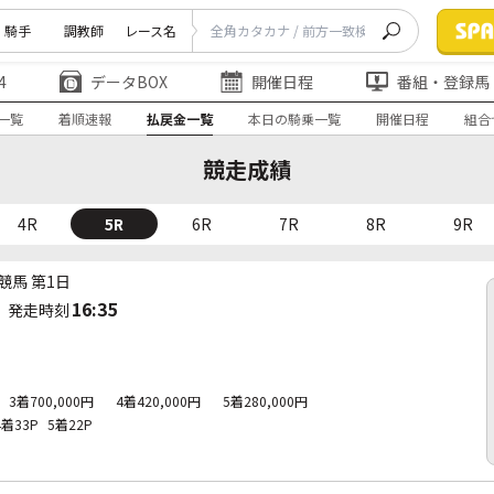
騎手
調教師
レース名
4
データBOX
開催日程
番組・登録馬
一覧
着順速報
払戻金一覧
本日の騎乗一覧
開催日程
組合
競走成績
4R
5R
6R
7R
8R
9R
競馬 第1日
16:35
発走時刻
3着700,000円
4着420,000円
5着280,000円
4着33P
5着22P