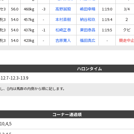
セ3
56.0
460kg
-3
高野誠毅
嶋田幸晴
1:19.0
3/4
牝3
54.0
457kg
-
本村直樹
納谷和玖
1:19.4
２
牝3
54.0
437kg
-1
松崎正泰
栗田泰昌
1:19.5
クビ
牝3
54.0
423kg
-
吉原寛人
福田真広
-
競走中
ハロンタイム
-12.7-12.3-13.9
し、()内は馬群の内側から順に記します。
コーナー通過順
,10,4,5