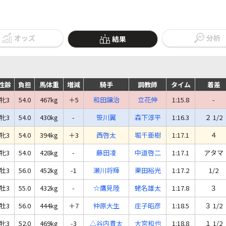
オッズ
分析
結果
性齢
負担
馬体重
増減
騎手
調教師
タイム
着差
牝3
54.0
467kg
＋5
和田譲治
立花伸
1:15.8
-
牝3
54.0
430kg
-
笹川翼
森下淳平
1:16.3
２ 1/2
牝3
54.0
394kg
＋3
西啓太
堀千亜樹
1:17.1
４
牝3
54.0
428kg
-
藤田凌
中道啓二
1:17.1
アタマ
牡3
56.0
452kg
-1
瀬川将輝
栗田裕光
1:17.2
1/2
牡3
55.0
432kg
-
☆鷹見陸
蛯名雄太
1:17.8
３
牡3
56.0
444kg
＋7
仲原大生
庄子昭彦
1:18.5
３ 1/2
牝3
52.0
469kg
-3
△谷内貫太
大宮和也
1:18.8
１ 1/2