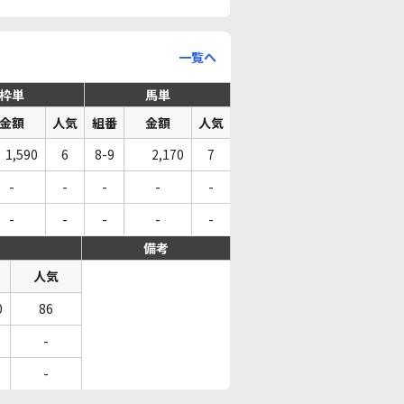
一覧へ
枠単
馬単
金額
人気
組番
金額
人気
1,590
6
8-9
2,170
7
-
-
-
-
-
-
-
-
-
-
備考
人気
0
86
-
-