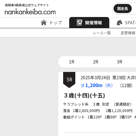
競走馬
トップ
開催情報
SPAT
レース一覧
変更情報
1R
2R
3R
2025年3月24日
第19回 大井
5R
1,200m
ダ
（外）
（12頭）
３歳(十四)(十五)
サラブレッド系 ３歳
別定
（普通競走）
賞金
1着2,800,000円
2着1,120,000円
番組ポイント
1着220P
2着88P
3着55P