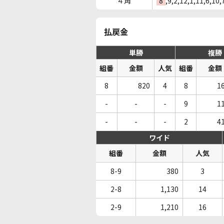
４角
8
,9,2,12,1,11,6,10,
払戻金
単勝
複勝
組番
金額
人気
組番
金額
8
820
4
8
1
-
-
-
9
1
-
-
-
2
4
ワイド
組番
金額
人気
8-9
380
3
2-8
1,130
14
2-9
1,210
16