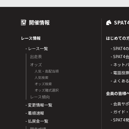
開催情報
SPAT
レース情報
はじめての
- レース一覧
- SPAT
出走表
- SPA
オッズ
- ネッ
人気・高配当順
- 電話投
人気検索
- よくあ
オッズ検索
オッズ賭式選択
会員の皆様
レース傾向
- 会員サ
- 変更情報一覧
- ガイド
- 着順速報
- SPAT
- 払戻金一覧