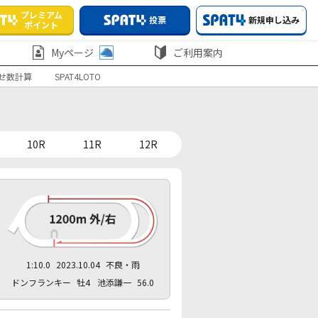
プレミアム
投票
新規申し込み
ポイント
Myページ
ご利用案内
せ数計算
SPAT4LOTO
10R
11R
12R
1:10.0
2023.10.04
不良・雨
ドンフランキー
牡4
池添謙一
56.0