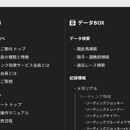
4
データBOX
方へ
データ検索
4のご案内 トップ
- 競走馬検索
T4会員の種類と特徴
- 騎手・調教師検索
トバンク投票サービス会員とは
- 過去レース検索
票会員とは
記録情報
るご質問
- メモリアル
へ
リーディング情報
- リーディングジョッキー
ポート トップ
- リーディングトレーナー
・操作マニュアル
- リーディングサイアー
4発売日程
- リーディングブルードメア
- リーディングジョッキーx