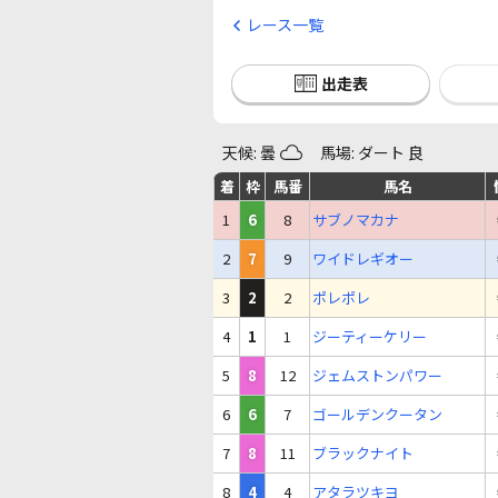
レース一覧
出走表
天候: 曇
馬場: ダート 良
着
枠
馬番
馬名
1
6
8
サブノマカナ
2
7
9
ワイドレギオー
3
2
2
ポレポレ
4
1
1
ジーティーケリー
5
8
12
ジェムストンパワー
6
6
7
ゴールデンクータン
7
8
11
ブラックナイト
8
4
4
アタラツキヨ