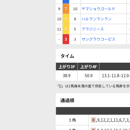
9
7
10
ヤマショウゴールド
10
5
6
ハルランランラン
11
5
5
アラジニース
-
3
3
サングラウコーピス
タイム
上がり3F
上がり4F
38.9
50.9
13.1-11.8-12.0
「()」は1馬身未満の差で併走している馬群を示
通過順
３角
8
,9,12,2,1,11,6,7,3