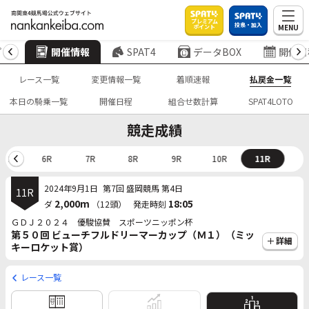
プレミアム
投票・加入
MENU
ポイント
プ
開催情報
SPAT4
データBOX
開催日
レース一覧
変更情報一覧
着順速報
払戻金一覧
本日の騎乗一覧
開催日程
組合せ数計算
SPAT4LOTO
競走成績
5R
6R
7R
8R
9R
10R
11R
2024年9月1日
第7回 盛岡競馬 第4日
11R
2,000m
18:05
ダ
（12頭）
発走時刻
ＧＤＪ２０２４ 優駿協賛 スポーツニッポン杯
第５０回 ビューチフルドリーマーカップ（Ｍ１）（ミッ
詳細
キーロケット賞）
レース一覧