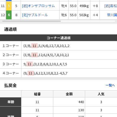
11
5
5
[岩]オンザブロッサム
牝4
55.0
498kg
＋8
[岩]高
12
6
8
[北]サブルドール
牝6
55.0
502kg
＋4
笹川
通過順
コーナー通過順
１コーナー
(3,9),
11
,5,(4,6),12,7,8,10,1,2
２コーナー
(3,9),
11
,12,6,(4,5),7,8,10,2,1
３コーナー
9,
11
,(3,12),6,8,2,10,1,4,7,5
４コーナー
(9,
11
),6,12,3,10,8,2,1-4,5,7
払戻金
一覧へ
組番
金額
人気
単勝
11
440
3
11
130
3
複勝
6
110
1