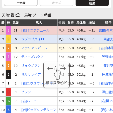
出走表
オッズ
結果
天候: 曇
馬場: ダート 稍重
着
枠
馬番
馬名
性齢
負担
馬体重
増減
騎手
1
8
11
[岩]ミニアチュール
牝4
55.0
424kg
＋11
[岩]佐々
2
5
6
ラブラブパイロ
牝5
55.0
498kg
＋6
西啓
3
7
9
マテリアルガール
牝4
55.0
475kg
-8
[岩]山本
4
8
12
ティーズハクア
牝5
55.0
517kg
＋9
笠野雄
5
7
10
リュウノアン
牝5
55.0
463kg
＋5
篠谷
6
2
2
サルサレイア
牝8
55.0
501kg
-1
達城龍
7
1
1
[岩]ユウユウレラシオン
牝4
55.0
442kg
＋6
[岩]山本
8
3
3
ビジン
牝5
55.0
487kg
＋7
澤田龍
9
6
7
[岩]ハーイ
牝7
55.0
446kg
-7
[岩]関
10
4
4
[岩]ビッグタマテルーフ
牝5
55.0
493kg
＋11
[岩]小