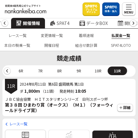
プレミアム
投票・加入
MENU
ポイント
プ
開催情報
SPAT4
データBOX
開催日
レース一覧
変更情報一覧
着順速報
払戻金一覧
本日の騎乗一覧
開催日程
組合せ数計算
SPAT4LOTO
競走成績
5R
6R
7R
8R
9R
10R
11R
2024年8月11日
第6回 盛岡競馬 第1日
11R
1,800m
18:05
ダ
（11頭）
発走時刻
ＪＢＣ協会協賛 ＨＩＴスタリオンシリーズ 日刊スポーツ杯
第３８回 ひまわり賞（オークス）（Ｍ１）（フォーウィ
詳細
ールドライブ賞）
レース一覧