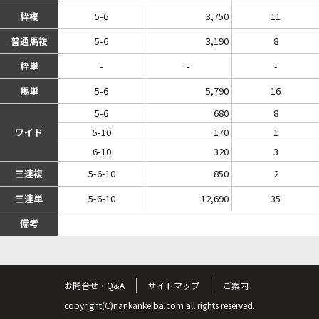
枠複
5-6
3,750
11
普通馬複
5-6
3,190
8
枠単
-
-
-
馬単
5-6
5,790
16
5-6
680
8
ワイド
5-10
170
1
6-10
320
3
三連複
5-6-10
850
2
三連単
5-6-10
12,690
35
備考
お問合せ・Q&A
サイトマップ
ご案内
copyright(C)nankankeiba.com all rights reserved.