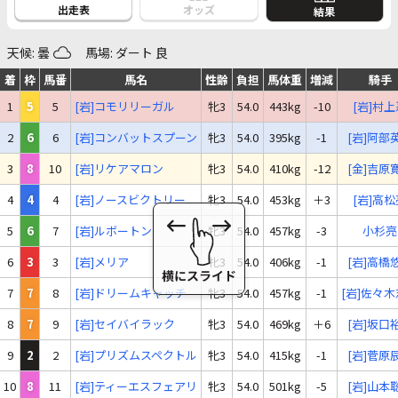
出走表
オッズ
結果
天候: 曇
馬場: ダート 良
着
枠
馬番
馬名
性齢
負担
馬体重
増減
騎手
1
5
5
[岩]コモリリーガル
牝3
54.0
443kg
-10
[岩]村上
2
6
6
[岩]コンバットスプーン
牝3
54.0
395kg
-1
[岩]阿部
3
8
10
[岩]リケアマロン
牝3
54.0
410kg
-12
[金]吉原
4
4
4
[岩]ノースビクトリー
牝3
54.0
453kg
＋3
[岩]高松
5
6
7
[岩]ルボートン
牝3
54.0
457kg
-3
小杉亮
6
3
3
[岩]メリア
牝3
54.0
406kg
-1
[岩]高橋
7
7
8
[岩]ドリームキャッチ
牝3
54.0
457kg
-1
[岩]佐々
8
7
9
[岩]セイバイラック
牝3
54.0
469kg
＋6
[岩]坂口
9
2
2
[岩]プリズムスペクトル
牝3
54.0
415kg
-1
[岩]菅原
10
8
11
[岩]ティーエスフェアリ
牝3
54.0
501kg
-5
[岩]山本