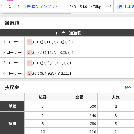
11
1
1
[岩]ロンギングキイ
牝3
54.0
476kg
＋4
[岩]山本
通過順
コーナー通過順
１コーナー
5
,6,10,(4,11),7,2,8,(3,9),1
２コーナー
5
,6,(4,10),11,7,2,8,(3,9),1
３コーナー
5
,6,10,(4,9),11,7,3,8,2,1
４コーナー
5
,(6,10),4,9,3,7,8,2,11,1
払戻金
一覧へ
組番
金額
人気
単勝
5
500
2
5
140
3
複勝
6
280
5
10
110
1