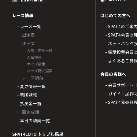
レース情報
はじめての方へ
- レース一覧
- SPAT4のご案
出走表
- SPAT4会員
オッズ
- ネットバンク
人気・高配当順
- 電話投票会員
人気検索
- よくあるご質
オッズ検索
オッズ賭式選択
会員の皆様へ
レース傾向
- 会員サポート 
- 変更情報一覧
- ガイド・操作
- 着順速報
- SPAT4発売日
- 払戻金一覧
競走成績
- 本日の騎乗一覧
SPAT4LOTO トリプル馬単