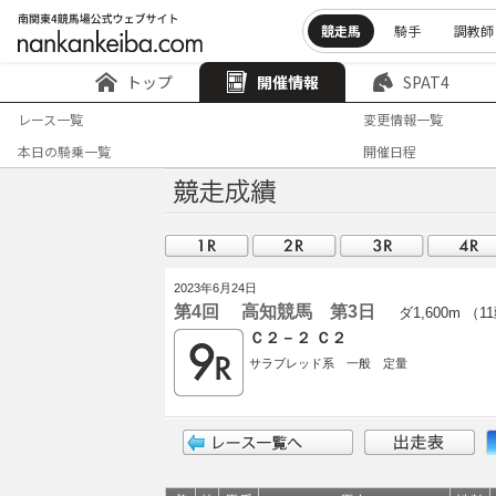
競走馬
騎手
調教師
トップ
開催情報
SPAT4
レース一覧
変更情報一覧
本日の騎乗一覧
開催日程
2023年6月24日
第4回 高知競馬 第3日
ダ1,600m （1
Ｃ２－２ Ｃ２
サラブレッド系 一般 定量