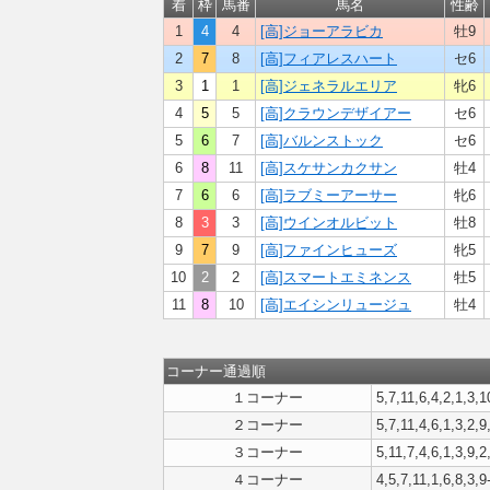
着
枠
馬番
馬名
性齢
1
4
4
[高]ジョーアラビカ
牡9
2
7
8
[高]フィアレスハート
セ6
3
1
1
[高]ジェネラルエリア
牝6
4
5
5
[高]クラウンデザイアー
セ6
5
6
7
[高]バルンストック
セ6
6
8
11
[高]スケサンカクサン
牡4
7
6
6
[高]ラブミーアーサー
牝6
8
3
3
[高]ウインオルビット
牡8
9
7
9
[高]ファインヒューズ
牝5
10
2
2
[高]スマートエミネンス
牡5
11
8
10
[高]エイシンリュージュ
牡4
コーナー通過順
１コーナー
5,7,11,6,4,2,1,3,1
２コーナー
5,7,11,4,6,1,3,2,9
３コーナー
5,11,7,4,6,1,3,9,2
４コーナー
4,5,7,11,1,6,8,3,9