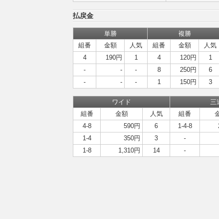
払戻金
単勝
複勝
組番
金額
人気
組番
金額
人気
4
190円
1
4
120円
1
-
-
-
8
250円
6
-
-
-
1
150円
3
ワイド
三
組番
金額
人気
組番
4-8
590円
6
1-4-8
1-4
350円
3
-
1-8
1,310円
14
-