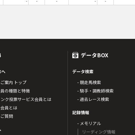
-
-
-
-
-
4
データBOX
方へ
データ検索
4のご案内 トップ
- 競走馬検索
T4会員の種類と特徴
- 騎手・調教師検索
トバンク投票サービス会員とは
- 過去レース検索
票会員とは
記録情報
るご質問
- メモリアル
へ
リーディング情報