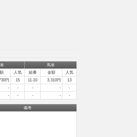
単
馬単
額
人気
組番
金額
人気
730円
15
11-10
3,310円
13
-
-
-
-
-
-
-
-
-
-
備考