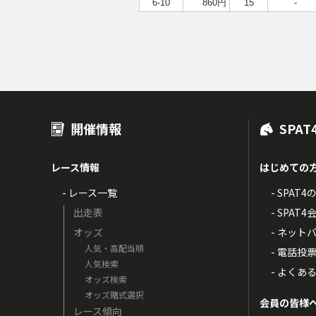
6-10
860円
15
-
開催情報
SPAT
レース情報
はじめての
- レース一覧
- SPAT
出走表
- SPA
オッズ
- ネッ
人気・高配当順
- 電話投
人気検索
- よくあ
オッズ検索
オッズ賭式選択
会員の皆様
レース傾向