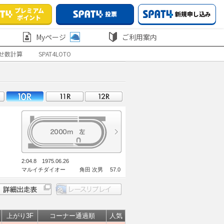
プレミアム
投票
新規申し込み
ポイント
Myページ
ご利用案内
せ数計算
SPAT4LOTO
2:04.8 1975.06.26
マルイチダイオー 角田 次男 57.0
上がり3F
コーナー通過順
人気