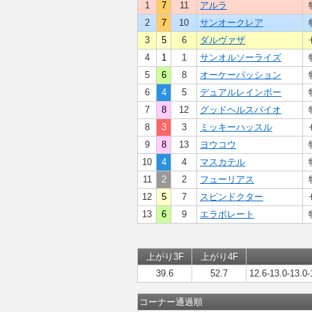
1
7
11
アルラ
2
7
10
サンオークレア
3
5
6
ダルヴァザ
4
1
1
サンオルソーライズ
5
6
8
オーケーパッション
6
4
5
デュアルレインボー
7
8
12
グッドヘルスバイオ
8
3
3
ミッキーハッスル
9
8
13
ヨウコウ
10
4
4
マスカテル
11
2
2
フューリアス
12
5
7
スピンドクター
13
6
9
エラボレート
上がり3F
上がり4F
39.6
52.7
12.6-13.0-13.0-
コーナー通過順