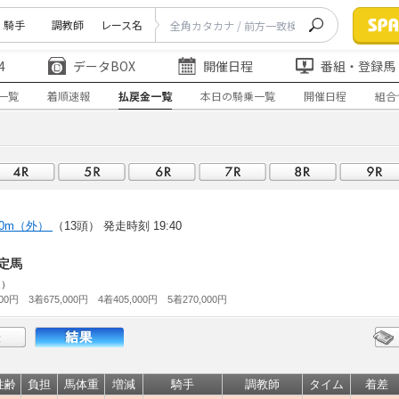
騎手
調教師
レース名
4
データBOX
開催日程
番組・登録馬
一覧
着順速報
払戻金一覧
本日の騎乗一覧
開催日程
組合
00m（外）
（13頭）
発走時刻 19:40
定馬
走）
000円 3着675,000円 4着405,000円 5着270,000円
性齢
負担
馬体重
増減
騎手
調教師
タイム
着差