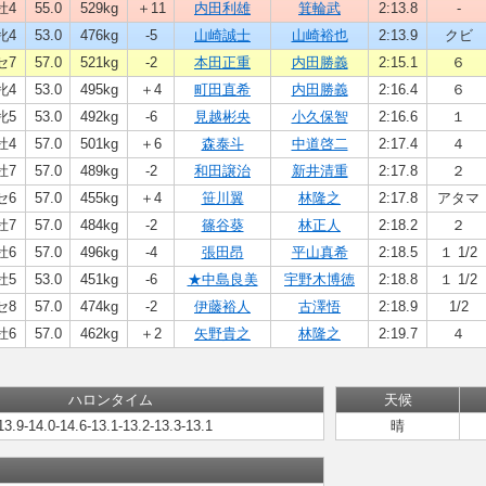
牡4
55.0
529kg
＋11
内田利雄
箕輪武
2:13.8
-
牝4
53.0
476kg
-5
山崎誠士
山崎裕也
2:13.9
クビ
セ7
57.0
521kg
-2
本田正重
内田勝義
2:15.1
６
牝4
53.0
495kg
＋4
町田直希
内田勝義
2:16.4
６
牝5
53.0
492kg
-6
見越彬央
小久保智
2:16.6
１
牡4
57.0
501kg
＋6
森泰斗
中道啓二
2:17.4
４
牡7
57.0
489kg
-2
和田譲治
新井清重
2:17.8
２
セ6
57.0
455kg
＋4
笹川翼
林隆之
2:17.8
アタマ
牡7
57.0
484kg
-2
篠谷葵
林正人
2:18.2
２
牡6
57.0
496kg
-4
張田昂
平山真希
2:18.5
１ 1/2
牡5
53.0
451kg
-6
★中島良美
宇野木博徳
2:18.8
１ 1/2
セ8
57.0
474kg
-2
伊藤裕人
古澤悟
2:18.9
1/2
牡6
57.0
462kg
＋2
矢野貴之
林隆之
2:19.7
４
ハロンタイム
天候
13.9-14.0-14.6-13.1-13.2-13.3-13.1
晴