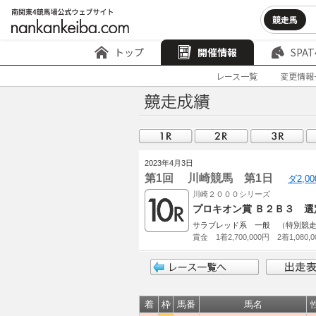
競走馬
トップ
開催情報
SPAT
レース一覧
変更情報
2023年4月3日
第1回 川崎競馬 第1日
ダ2,0
川崎２０００シリーズ
プロキオン賞 Ｂ２Ｂ３ 選
サラブレッド系 一般 （特別競
賞金 1着2,700,000円 2着1,080,
着
枠
馬番
馬名