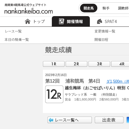
競走馬
騎手
調教師
トップ
開催情報
SPAT4
レース一覧
変更情報一覧
本日の騎乗一覧
開催日程
2023年2月16日
第12回 浦和競馬 第4日
ダ1,500m
越生梅林（おごせばいりん）特別 
サラブレッド系 一般 （特別競走）
賞金 1着1,600,000円 2着560,000円 3着32