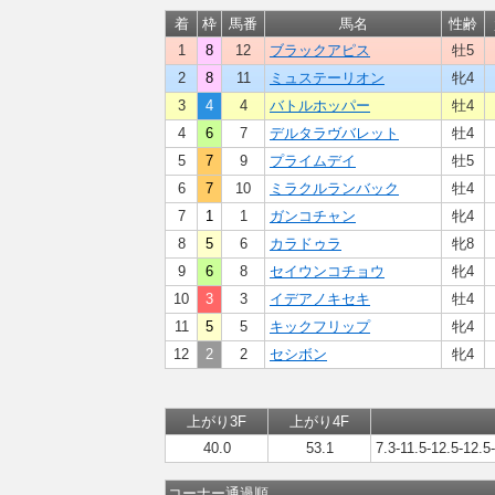
着
枠
馬番
馬名
性齢
1
8
12
ブラックアピス
牡5
2
8
11
ミュステーリオン
牝4
3
4
4
バトルホッパー
牡4
4
6
7
デルタラヴバレット
牡4
5
7
9
プライムデイ
牡5
6
7
10
ミラクルランバック
牡4
7
1
1
ガンコチャン
牝4
8
5
6
カラドゥラ
牝8
9
6
8
セイウンコチョウ
牝4
10
3
3
イデアノキセキ
牡4
11
5
5
キックフリップ
牝4
12
2
2
セシボン
牝4
上がり3F
上がり4F
40.0
53.1
7.3-11.5-12.5-12.5
コーナー通過順