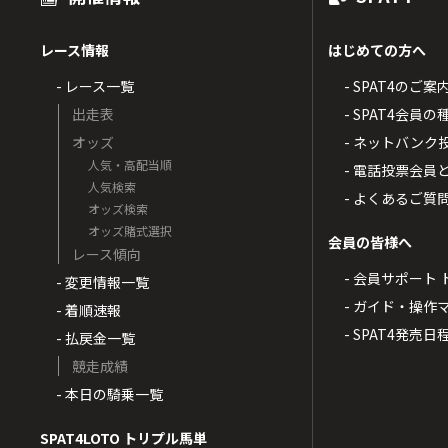
レース情報
はじめての方へ
- レース一覧
- SPAT4のご案
出走表
- SPAT4会員
オッズ
- ネットバンク
人気・高配当順
- 電話投票会員
人気検索
- よくあるご質
オッズ検索
オッズ賭式選択
会員の皆様へ
レース傾向
- 会員サポート 
- 変更情報一覧
- ガイド・操作
- 着順速報
- SPAT4発売日
- 払戻金一覧
競走成績
- 本日の騎乗一覧
SPAT4LOTO トリプル馬単