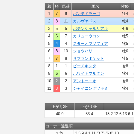
着
枠
馬番
馬名
性齢
1
7
9
ポンテドラーゴ
牡4
2
8
11
カルヴァドス
牝4
3
5
5
ポテンシャルリアル
セ6
4
6
7
カリューウコン
牡5
5
4
4
スターオブソフィア
牝5
6
8
10
ジョウハリ
牡6
7
7
8
サフランポケット
牡5
8
1
1
ピーチキング
セ8
9
6
6
ホワイトマルタン
牝4
10
2
2
アントーニオ
セ8
11
3
3
シャイニングツキミ
牝4
上がり3F
上がり4F
40.9
53.4
13.2-12.6-13.6-1
コーナー通過順
１角
2,5,9,4,1,11,(3,7),(6,8),10