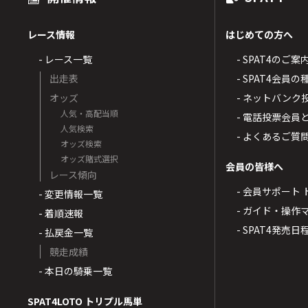
レース情報
はじめての方へ
- レース一覧
- SPAT4のご案
出走表
- SPAT4会員
オッズ
- ネットバンク
人気・高配当順
- 電話投票会員
人気検索
- よくあるご質
オッズ検索
オッズ賭式選択
会員の皆様へ
レース傾向
- 会員サポート 
- 変更情報一覧
- ガイド・操作
- 着順速報
- SPAT4発売日
- 払戻金一覧
競走成績
- 本日の騎乗一覧
SPAT4LOTO トリプル馬単