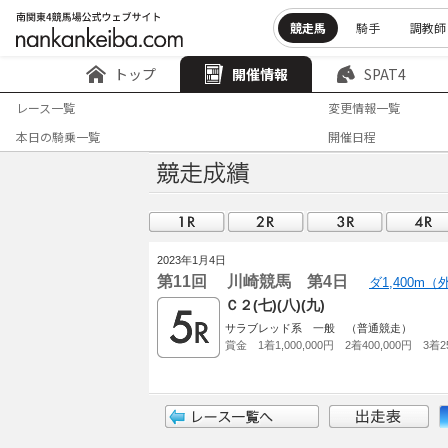
競走馬
騎手
調教師
トップ
開催情報
SPAT4
レース一覧
変更情報一覧
本日の騎乗一覧
開催日程
2023年1月4日
第11回 川崎競馬 第4日
ダ1,400m
Ｃ２(七)(八)(九)
サラブレッド系 一般 （普通競走）
賞金 1着1,000,000円 2着400,000円 3着25