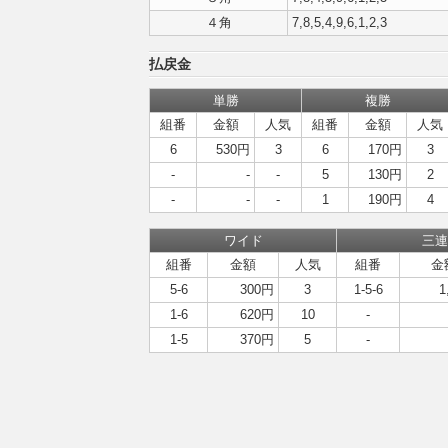
４角
7,8,5,4,9,6,1,2,3
払戻金
単勝
複勝
組番
金額
人気
組番
金額
人気
6
530円
3
6
170円
3
-
-
-
5
130円
2
-
-
-
1
190円
4
ワイド
三連
組番
金額
人気
組番
金
5-6
300円
3
1-5-6
1
1-6
620円
10
-
1-5
370円
5
-