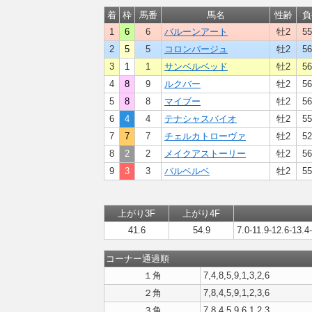
着
枠
馬番
馬名
性齢
負
1
6
6
バルーンアート
牡2
55
2
5
5
コロンバージュ
牡2
56
3
1
1
サンベルベッド
牡2
56
4
8
9
ルクバー
牡2
56
5
8
8
マイブー
牡2
56
6
4
4
テナシャスバイオ
牡2
55
7
7
7
チェルカトローヴァ
牡2
52
8
2
2
メイクアストーリー
牡2
56
9
3
3
バルベルベ
牡2
55
上がり3F
上がり4F
41.6
54.9
7.0-11.9-12.6-13.4
コーナー通過順
１角
7,4,8,5,9,1,3,2,6
２角
7,8,4,5,9,1,2,3,6
３角
7,8,4,5,9,6,1,2,3