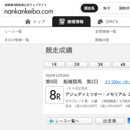
競走馬
騎手
調教師
トップ
開催情報
SPAT4
レース一覧
変更情報一覧
本日の騎乗一覧
開催日程
2022年12月18日
第9回 船橋競馬 第2日
ダ1,500m（
ＪＲＡ認定競走
アジュディミツオー・メモリアル 
サラブレッド系 ２歳 （特別競走）2,700,
賞金 1着3,500,000円 2着1,400,000円 3着