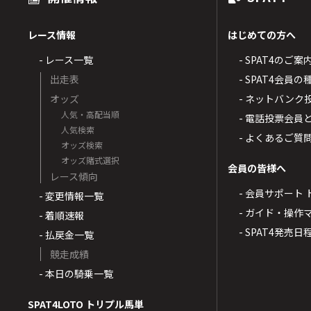
レース情報
はじめての方へ
- レース一覧
- SPAT4のご案
出走表
- SPAT4会員
オッズ
- ネットバンク
人気・高配当順
- 電話投票会員
人気検索
- よくあるご質
オッズ検索
オッズ賭式選択
会員の皆様へ
レース傾向
- 会員サポート 
- 変更情報一覧
- ガイド・操作
- 着順速報
- SPAT4発売日
- 払戻金一覧
競走成績
- 本日の騎乗一覧
SPAT4LOTO トリプル馬単